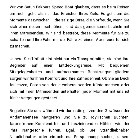
richtigen Vorkehrungen für diese Transferboote zu treffen.
Wir von Satun Pakbara Speed ​​Boat glauben, dass es beim Reisen
um mehr geht, als nur das Erreichen Ihres Ziels. Es geht um die
Koh Ngai hat vielleicht nicht all die neuen Dinge, die größere Orte
Momente dazwischen – die salzige Brise, die Vorfreude, wenn Sie
bieten. Aber seine reine und natürliche Schönheit ist etwas
sich einer neuen Insel nähern, und das gemeinsame Lächeln mit
Besonderes, das man nirgendwo sonst findet. Denken Sie daran,
Ihren Mitreisenden. Wir sind bestrebt, diese Momente für Sie zu
im Voraus zu planen, insbesondere wenn Sie bei Flut und in der
schaffen und Ihre Fahrt mit der Fähre zu einem Abenteuer für sich
Hauptreisezeit reisen.
zu machen.
Vom ruhigen Koh Ngai Beach Jetty aus erwarten den eifrigen
Unsere Schiffsflotte ist nicht nur ein Transportmittel; sie sind Ihre
Reisenden zahlreiche aufregende Ziele. Ob Sie einen kurzen
Begleiter auf einer Entdeckungsreise. Mit bequemen
Tagesausflug oder einen längeren Urlaub planen, es gibt
Sitzgelegenheiten und aufmerksamen Besatzungsmitgliedern
unzählige Möglichkeiten. Zu den bemerkenswerten Zielen
sorgen wir für Ihren Komfort und Ihre Zufriedenheit. Ob Sie an Deck
gehören Koh Phi Phi, Koh Mook, Koh Kradan und Koh Lanta.
faulenzen, Fotos von der atemberaubenden Küste machen oder
Diese Inseln sind für ihre unberührten Strände und ihre reiche
sich mit Ihren Mitreisenden unterhalten, jeder Moment mit uns ist
Kultur bekannt. Wenn Sie vom Pier aus aufbrechen, verspricht Ihre
für Ihr Vergnügen gestaltet.
Reise eine Welt voller Entdeckungen, die jede Reise zu einem
unvergesslichen Abenteuer machen.
Begleiten Sie uns, während wir durch die glitzernden Gewässer der
Andamanensee navigieren und Sie zu idyllischen Buchten,
Koh Phi Phi ist wie ein wunderschöner Schatz, der in der
farbenfrohen Korallenriffen und faszinierenden Höhlen wie der
Andamanensee gefunden wurde. Viele Reisende träumen davon,
Phra Nang-Höhle führen. Egal, ob Sie Strandliebhaber,
diesen Ort zu besuchen. Er ist bekannt für sein sehr klares blaues
Naturliebhaber oder einfach nur Entspannung suchen, unsere