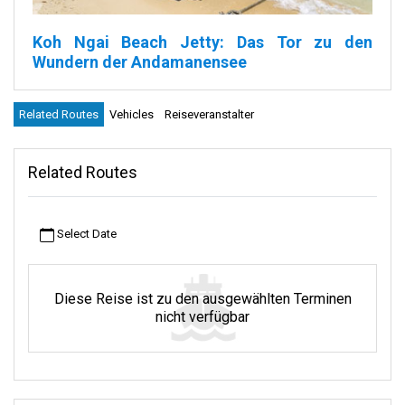
Koh Ngai Beach Jetty: Das Tor zu den
Wundern der Andamanensee
Erinnern Sie sich an die Momente, in denen Sie sich der Natur
Related Routes
Vehicles
Reiseveranstalter
ganz nah fühlten? Als jedes kleine Geräusch oder jeder Anblick
Ihnen das Gefühl gab, lebendig und voller Ehrfurcht zu sein?
Genau diese Magie verspricht der Koh Ngai Beach Jetty jedem
Related Routes
Besucher. Hier fließt die weite Andamanensee nicht einfach nur
dahin, sie erzählt Geschichten von fernen Abenteuern und
verborgenen Schätzen. Schließen Sie die Augen und spüren Sie
Select Date
den weichen, warmen Sand unter Ihren Füßen. Es ist wie ein
eigener Teppich der Natur, der Sie dazu einlädt, weiterzugehen
und die Umgebung zu erkunden. Und jedes Zirpen, Rascheln
oder jede Welle scheint Teil einer tropischen Symphonie zu sein,
Diese Reise ist zu den ausgewählten Terminen
die nur für Sie spielt. Wenn Sie am Koh Ngai Beach Jetty stehen,
nicht verfügbar
können Sie sich auf einige erstaunliche Abenteuer auf Koh Ngai
und in anderen nahe gelegenen Orten freuen. Aber denken Sie
daran, dass dieser Steg nicht nur der Ausgangspunkt ist. Er ist
ein ganz besonderer Ort. Es ist der Anfang einer Geschichte