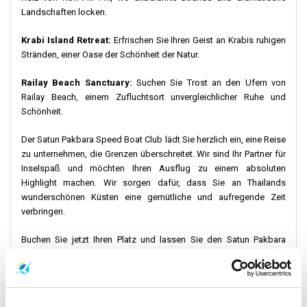
Landschaften locken.
Krabi Island Retreat:
Erfrischen Sie Ihren Geist an Krabis ruhigen
Stränden, einer Oase der Schönheit der Natur.
Railay Beach Sanctuary:
Suchen Sie Trost an den Ufern von
Railay Beach, einem Zufluchtsort unvergleichlicher Ruhe und
Schönheit.
Der Satun Pakbara Speed ​​Boat Club lädt Sie herzlich ein, eine Reise
zu unternehmen, die Grenzen überschreitet. Wir sind Ihr Partner für
Inselspaß und möchten Ihren Ausflug zu einem absoluten
Highlight machen. Wir sorgen dafür, dass Sie an Thailands
wunderschönen Küsten eine gemütliche und aufregende Zeit
verbringen.
Buchen Sie jetzt Ihren Platz und lassen Sie den Satun Pakbara
Speed ​​Boat Club Ihre Geschichte vom Seeabenteuer erzählen. Ihr
Abenteuer erwartet Sie, bereit, sich inmitten türkisfarbenen
Wassers und Aussichten zu entfalten, die die Essenz der
Küstenmagie verkörpern.