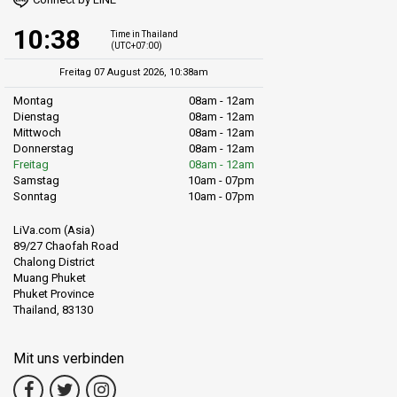
10:38
Time in Thailand
(UTC+07:00)
Freitag 07 August 2026, 10:38am
Montag
08am - 12am
Dienstag
08am - 12am
Mittwoch
08am - 12am
Donnerstag
08am - 12am
Freitag
08am - 12am
Samstag
10am - 07pm
Sonntag
10am - 07pm
LiVa.com (Asia)
89/27 Chaofah Road
Chalong District
Muang Phuket
Phuket Province
Thailand, 83130
Mit uns verbinden