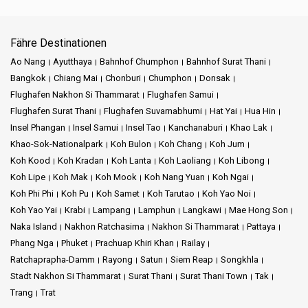
Fähre Destinationen
Ao Nang
Ayutthaya
Bahnhof Chumphon
Bahnhof Surat Thani
Bangkok
Chiang Mai
Chonburi
Chumphon
Donsak
Flughafen Nakhon Si Thammarat
Flughafen Samui
Flughafen Surat Thani
Flughafen Suvarnabhumi
Hat Yai
Hua Hin
Insel Phangan
Insel Samui
Insel Tao
Kanchanaburi
Khao Lak
Khao-Sok-Nationalpark
Koh Bulon
Koh Chang
Koh Jum
Koh Kood
Koh Kradan
Koh Lanta
Koh Laoliang
Koh Libong
Koh Lipe
Koh Mak
Koh Mook
Koh Nang Yuan
Koh Ngai
Koh Phi Phi
Koh Pu
Koh Samet
Koh Tarutao
Koh Yao Noi
Koh Yao Yai
Krabi
Lampang
Lamphun
Langkawi
Mae Hong Son
Naka Island
Nakhon Ratchasima
Nakhon Si Thammarat
Pattaya
Phang Nga
Phuket
Prachuap Khiri Khan
Railay
Ratchaprapha-Damm
Rayong
Satun
Siem Reap
Songkhla
Stadt Nakhon Si Thammarat
Surat Thani
Surat Thani Town
Tak
Trang
Trat