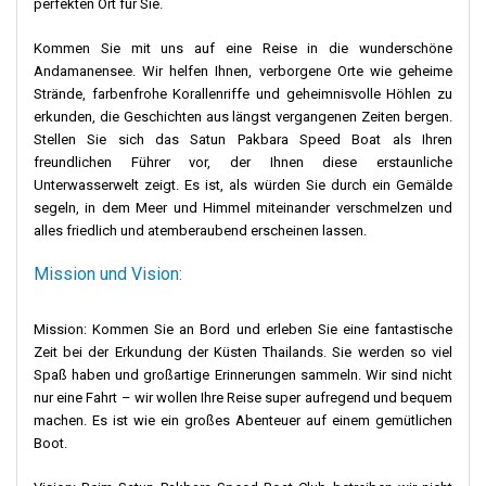
perfekten Ort für Sie.
Wenn Sie die Inseln erkunden, sollten Sie unbedingt einen
besonderen Ort besuchen: Koh Kradan. Diese Insel hat wirklich
Kommen Sie mit uns auf eine Reise in die wunderschöne
saubere Strände, die in der Sonne glitzern, und das Wasser ist so
Andamanensee. Wir helfen Ihnen, verborgene Orte wie geheime
klar, dass man hindurchsehen kann. Wenn Sie gerne schnorcheln
Strände, farbenfrohe Korallenriffe und geheimnisvolle Höhlen zu
und sich für Fische und Unterwasserwelt interessieren, wird Ihnen
erkunden, die Geschichten aus längst vergangenen Zeiten bergen.
Koh Kradan gefallen. Das Wasser ist klar und es gibt viele bunte
Stellen Sie sich das Satun Pakbara Speed ​​Boat als Ihren
Fische und Pflanzen zu sehen. Es ist wie ein großes,
freundlichen Führer vor, der Ihnen diese erstaunliche
wunderschönes Aquarium in der Natur.
Unterwasserwelt zeigt. Es ist, als würden Sie durch ein Gemälde
segeln, in dem Meer und Himmel miteinander verschmelzen und
Obwohl viele Menschen Orte wie Koh Phi Phi besuchen, kennen
alles friedlich und atemberaubend erscheinen lassen.
nicht so viele Koh Kradan. Das bedeutet, dass es ruhiger ist und
sich friedlicher anfühlt. Stellen Sie sich vor, Sie liegen an einem
Mission und Vision:
weichen Strand, lauschen dem sanften Rauschen der Wellen und
sind von weniger Menschen umgeben. Es ist, als hätten Sie eine
wunderschöne Insel fast ganz für sich allein! Wenn Sie auf der
Mission: Kommen Sie an Bord und erleben Sie eine fantastische
Suche nach einem ruhigen, schönen Urlaubsort sind, ist Koh
Zeit bei der Erkundung der Küsten Thailands. Sie werden so viel
Kradan der perfekte Ort, den Sie Ihrer Reise hinzufügen können.
Spaß haben und großartige Erinnerungen sammeln. Wir sind nicht
nur eine Fahrt – wir wollen Ihre Reise super aufregend und bequem
Zu guter Letzt Koh Lanta. Koh Lanta ist eine bezaubernde Insel in
machen. Es ist wie ein großes Abenteuer auf einem gemütlichen
der Andamanensee, die für ihre vielfältigen Landschaften und
Boot.
ihre entspannte Atmosphäre bekannt ist. Sie verfügt über eine
Reihe unberührter Strände, die von weichem Sand in dichten,