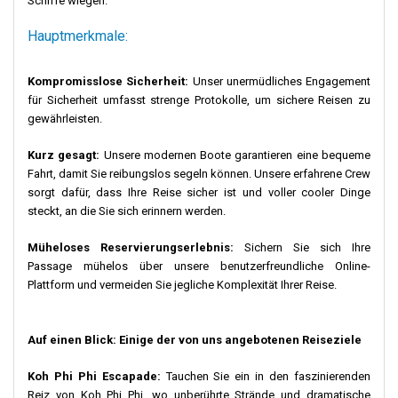
Schiffe wiegen.
Hauptmerkmale:
Wissenswertes:
Kompromisslose Sicherheit:
Unser unermüdliches Engagement
Koh Ngai
ist
unberührt von Geldautomaten
.
Bringen
für Sicherheit umfasst strenge Protokolle, um sichere Reisen zu
Sie ausreichend Bargeld
mit.
gewährleisten.
Die beste Zeit
, um die Insel zu erkunden, ist
Kurz gesagt:
Unsere modernen Boote garantieren eine bequeme
während der Hochsaison.
Fahrt, damit Sie reibungslos segeln können. Unsere erfahrene Crew
sorgt dafür, dass Ihre Reise sicher ist und voller cooler Dinge
Planen Sie Ihre Boottransfers immer rechtzeitig
steckt, an die Sie sich erinnern werden.
im Voraus.
Müheloses Reservierungserlebnis:
Sichern Sie sich Ihre
Koh Ngais
Tierwelt ist kostbar. Beobachten Sie,
Passage mühelos über unsere benutzerfreundliche Online-
stören Sie nicht.
Plattform und vermeiden Sie jegliche Komplexität Ihrer Reise.
Informieren Sie sich über die Gezeiten,
insbesondere während der Regenzeit, um
Auf einen Blick: Einige der von uns angebotenen Reiseziele
sichere Ausflüge nach Koh Ngai und darüber
hinaus zu unternehmen.
Koh Phi Phi Escapade:
Tauchen Sie ein in den faszinierenden
Reiz von Koh Phi Phi, wo unberührte Strände und dramatische