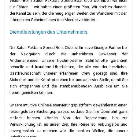
Vision: Beim Satun Pakbara Speed ​​Boat Club betreiben wir nicht
üppigen Dschungel mit einer Vielzahl von Wildtieren übergehen.
nur Fähren – wir haben einen größeren Plan. Wir streben danach,
Die Insel ist eine Mischung aus Kultur und Natur, mit traditionellen
der Kanal zu sein, der die neugierigen Seelen der Wanderer mit den
thailändischen Dörfern, die harmonisch mit modernen Resorts
ätherischen Geheimnissen des Meeres verbindet.
und Restaurants koexistieren. Reisende lieben die ruhige
Atmosphäre der Insel. Viele schnorcheln und tauchen gerne, um
Dienstleistungen des Unternehmens:
die Unterwasserwelt zu erkunden. Andere bevorzugen es,
einfach nur zu entspannen. Sie sitzen in Cafés am Strand. Und sie
Der Satun Pakbara Speed ​​Boat Club ist Ihr zuverlässiger Partner bei
genießen es, den Sonnenuntergang zu beobachten. Es ist ein Ort
der Navigation durch die unberührten Gewässer der
mit vielen Möglichkeiten für jeden. Koh Lanta ist ein Paradies für
Andamanensee. Unsere hochmoderne Schiffsflotte garantiert
alle, die sowohl Abenteuer als auch Ruhe suchen. Es ist ein Muss
schnelle und luxuriöse Überfahrten, die alle von der herzlichen
auf jeder thailändischen Inselhopping-Route.
Gastfreundschaft unserer erfahrenen Crew geprägt sind. Ihre
Sicherheit und Ihr Komfort stehen bei uns an erster Stelle, damit Sie
Wenn man auf dem Steg am Strand von Koh Ngai steht, steht man
sich entspannen und die atemberaubenden Ausblicke um Sie
am Scheideweg zahlreicher Abenteuer.
Vom kleinen Inselcharme
herum genießen können.
von Koh Ngai bis hin zur lebhaften Atmosphäre von Koh Phi Phi gibt
es zahlreiche Möglichkeiten. Dazu kommen noch die Höhlen von
Unsere intuitive Online-Reservierungsplattform gewährleistet einen
Koh Mook und die Unterwasserschätze von Koh Kradan. So wird
reibungslosen Buchungsprozess, sodass Sie Ihre Überfahrt ganz
Ihre Reise zu einem unvergesslichen Erlebnis. Denken Sie daran,
einfach buchen können. Von der Reservierung bis zur
dass der Koh Ngai Beach Jetty bei jedem Besuch eine neue
Verwirklichung ist es unser Ziel, Ihre Reise so reibungslos und
Geschichte bietet, die nur darauf wartet, erlebt zu werden, während
unvergesslich zu machen wie die sanften Wellen, die unsere
die Flut der Andamanensee steigt und fällt.