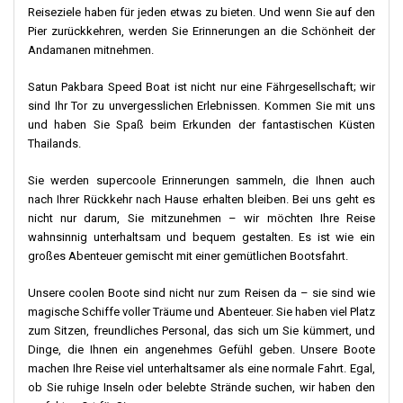
Wasser, in dem man viele bunte Fische und andere
Reiseziele haben für jeden etwas zu bieten. Und wenn Sie auf den
Meeresbewohner sehen kann. Viele Menschen lieben auch die
Pier zurückkehren, werden Sie Erinnerungen an die Schönheit der
lebhaften Partys und lustigen Veranstaltungen, die dort nachts
Andamanen mitnehmen.
stattfinden. Tagsüber können Sie mit sogenannten Longtail-
Booten zu versteckten Höhlen fahren. Oder Sie können sich in
Satun Pakbara Speed ​​Boat ist nicht nur eine Fährgesellschaft; wir
großen Hotels mit Pools zum Schwimmen entspannen. Egal,
sind Ihr Tor zu unvergesslichen Erlebnissen. Kommen Sie mit uns
wofür Sie sich entscheiden, Koh Phi Phi hat immer etwas
und haben Sie Spaß beim Erkunden der fantastischen Küsten
Besonderes zu bieten.
Thailands.
Nicht weit von Koh Ngai entfernt liegt eine weitere schöne Insel
Sie werden supercoole Erinnerungen sammeln, die Ihnen auch
namens Koh Mook. Diese Insel ist ruhiger und vermittelt ein
nach Ihrer Rückkehr nach Hause erhalten bleiben. Bei uns geht es
Gefühl der Gelassenheit. Einer der magischsten Orte auf Koh
nicht nur darum, Sie mitzunehmen – wir möchten Ihre Reise
Mook ist die Emerald Cave. Sie ist wegen ihres leuchtend grünen
wahnsinnig unterhaltsam und bequem gestalten. Es ist wie ein
Wassers und der geheimnisvollen Atmosphäre ein Muss.
großes Abenteuer gemischt mit einer gemütlichen Bootsfahrt.
Außerdem gibt es Abenteuer wie die Betrachtung der
Unsere coolen Boote sind nicht nur zum Reisen da – sie sind wie
wunderschönen Korallenriffe unter Wasser. Wenn Sie ruhige
magische Schiffe voller Träume und Abenteuer. Sie haben viel Platz
Strände den belebten vorziehen, ist Koh Mook der richtige Ort für
zum Sitzen, freundliches Personal, das sich um Sie kümmert, und
Sie. Mit seinen sanften Wellen und seiner natürlichen Schönheit
Dinge, die Ihnen ein angenehmes Gefühl geben. Unsere Boote
ist es ein Ort, an dem Sie sich wirklich entspannen und der Natur
machen Ihre Reise viel unterhaltsamer als eine normale Fahrt. Egal,
nahe fühlen können.
ob Sie ruhige Inseln oder belebte Strände suchen, wir haben den