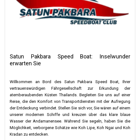
und genießen einfach die einfachen Dinge des Lebens.
Egal, wovon Sie träumen, Koh Ngai bietet viele Möglichkeiten für
einen Aufenthalt, von schicken Hotels bis hin zu einfachem
Camping. Egal, wofür Sie sich entscheiden, Sie werden dort das
perfekte Angebot für sich finden. Koh Ngai ist ein Ort wie kein
anderer. Koh Phi Phi hat belebte Straßen und moderne
Einrichtungen. Aber Koh Ngai ist anders. Es ist ruhig und
natürlich, als würde man in eine einfachere Zeit zurückversetzt.
Satun Pakbara Speed ​​Boat: Inselwunder
Die Insel bietet eine beruhigende Atmosphäre. Hier gibt es keine
erwarten Sie
belebten Straßen oder großen Anlegestellen. Dadurch wirkt der
Ort noch besonderer und altmodischer.
Willkommen an Bord des Satun Pakbara Speed ​​Boat, Ihrer
Dieser Charme erfordert jedoch von den Besuchern einige
vertrauenswürdigen Fährgesellschaft zur Erkundung der
Vorbereitungen. Da es keine modernen Anlegestellen gibt,
atemberaubenden Küsten Thailands. Begleiten Sie uns auf einer
müssen Reisende oft mit kleineren, traditionelleren
Reise, die den Komfort von Transportdiensten mit der Aufregung
Transferbooten fahren. Dies ist besonders bei Flut von
der Entdeckung verbindet. Stellen Sie sich vor, Sie wären auf einem
entscheidender Bedeutung, wenn der Anstieg des
unserer modernen Schiffe und kreuzen über das klare blaue
Meeresspiegels die Navigation erschwert. Darüber hinaus ist in
Wasser der Andamanensee. Während Sie segeln, haben Sie die
der Hochsaison, die von November bis April dauert, ein
Möglichkeit, verborgene Schätze wie Koh Lipe, Koh Ngai und Koh
erheblicher Zustrom von Touristen zu verzeichnen. In diesen
Kradan zu entdecken.
Monaten ist es noch wichtiger, im Voraus zu planen und die