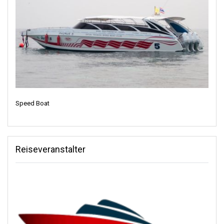
sitzen und den Vögeln beim Singen zuhören. Die Bäume
bewegen sich sanft im Wind, und wenn man Glück hat, kann man
einen verspielten Affen beobachten, der Spaß hat. Es ist ein Ort,
an dem man die einfachen Freuden der Natur genießen und eine
Auszeit von der hektischen Welt nehmen kann.
Was die Unterkünfte betrifft, so gibt es eine ganze Reihe zur
Auswahl! Wenn Sie nach einem schicken Ort suchen, könnte
Ihnen das Thapwarin Resort gefallen. Es ist ein großer Ort mit
vielen komfortablen Zimmern und vielen Freizeitmöglichkeiten.
Speed Boat
Es gibt auch das Thanya Beach Resort, ein weiterer großartiger
Ort zum Entspannen. Es ist wie ein Leben in einem Traum mit
allem Komfort, den man sich wünschen kann. Aber wenn Sie
jemand sind, der gemütliche kleine Orte mag, ist das Coco
Reiseveranstalter
Cottage perfekt. Es ist warm, freundlich und naturnah.
Aber wissen Sie was? Es gibt noch mehr! Sie sind gerne in der
Natur und lieben das Abenteuer? Wir können Ihnen einen
besonderen Campingplatz auf Koh Ngai empfehlen. Er heißt
„Light My Fire Society“. Stellen Sie sich vor, Sie schlafen unter
dem Sternenhimmel, erzählen sich Geschichten am Lagerfeuer