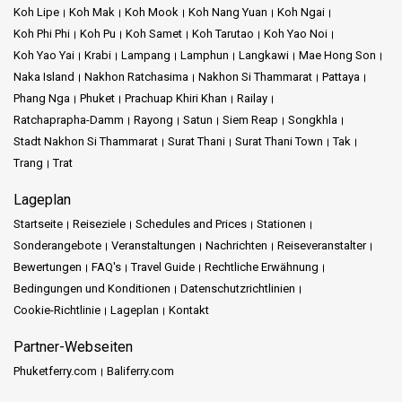
Koh Lipe
Koh Mak
Koh Mook
Koh Nang Yuan
Koh Ngai
Koh Phi Phi
Koh Pu
Koh Samet
Koh Tarutao
Koh Yao Noi
Koh Yao Yai
Krabi
Lampang
Lamphun
Langkawi
Mae Hong Son
Naka Island
Nakhon Ratchasima
Nakhon Si Thammarat
Pattaya
Phang Nga
Phuket
Prachuap Khiri Khan
Railay
Ratchaprapha-Damm
Rayong
Satun
Siem Reap
Songkhla
Stadt Nakhon Si Thammarat
Surat Thani
Surat Thani Town
Tak
Trang
Trat
Lageplan
Startseite
Reiseziele
Schedules and Prices
Stationen
Sonderangebote
Veranstaltungen
Nachrichten
Reiseveranstalter
Bewertungen
FAQ's
Travel Guide
Rechtliche Erwähnung
Bedingungen und Konditionen
Datenschutzrichtlinien
Cookie-Richtlinie
Lageplan
Kontakt
Partner-Webseiten
Phuketferry.com
Baliferry.com