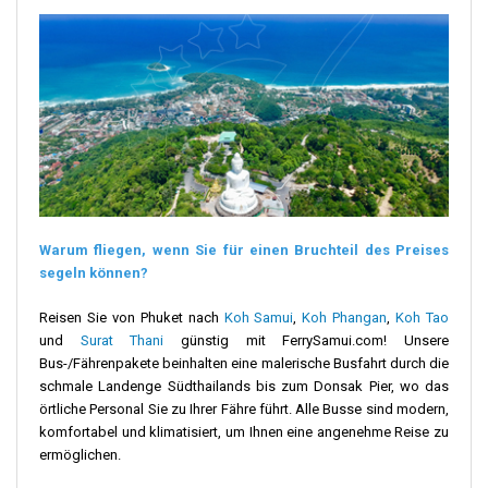
Warum fliegen, wenn Sie für einen Bruchteil des Preises
segeln können?
Reisen Sie von Phuket nach
Koh Samui
,
Koh Phangan
,
Koh Tao
und
Surat Thani
günstig mit FerrySamui.com! Unsere
Bus-/Fährenpakete beinhalten eine malerische Busfahrt durch die
schmale Landenge Südthailands bis zum Donsak Pier, wo das
örtliche Personal Sie zu Ihrer Fähre führt. Alle Busse sind modern,
komfortabel und klimatisiert, um Ihnen eine angenehme Reise zu
ermöglichen.