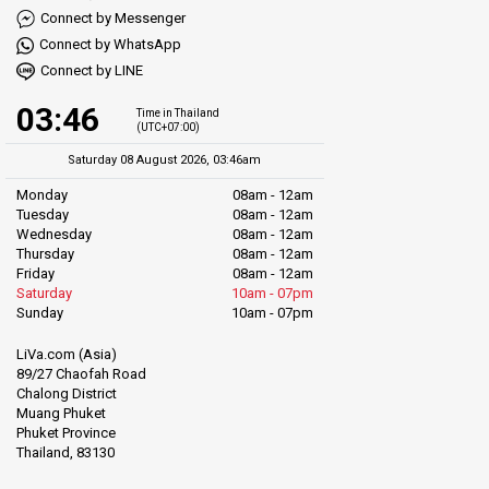
Connect by Messenger
Connect by WhatsApp
Connect by LINE
03:46
Time in Thailand
(UTC+07:00)
Saturday 08 August 2026, 03:46am
Monday
08am - 12am
Tuesday
08am - 12am
Wednesday
08am - 12am
Thursday
08am - 12am
Friday
08am - 12am
Saturday
10am - 07pm
Sunday
10am - 07pm
LiVa.com (Asia)
89/27 Chaofah Road
Chalong District
Muang Phuket
Phuket Province
Thailand, 83130