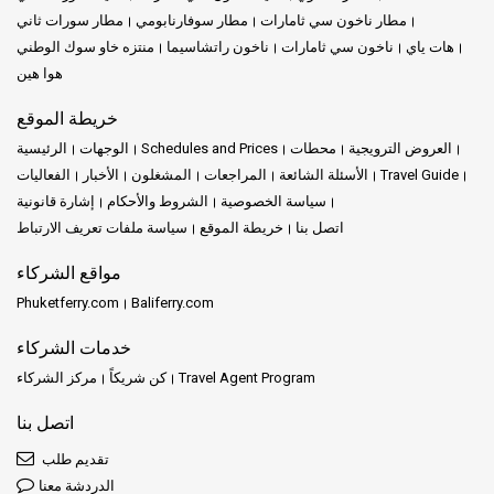
مطار ناخون سي ثامارات
مطار سوفارنابومي
مطار سورات ثاني
هات ياي
ناخون سي ثامارات
ناخون راتشاسيما
منتزه خاو سوك الوطني
هوا هين
خريطة الموقع
العروض الترويجية
محطات
Schedules and Prices
الوجهات
الرئيسية
Travel Guide
الأسئلة الشائعة
المراجعات
المشغلون
الأخبار
الفعاليات
سياسة الخصوصية
الشروط والأحكام
إشارة قانونية
اتصل بنا
خريطة الموقع
سياسة ملفات تعريف الارتباط
مواقع الشركاء
Phuketferry.com
Baliferry.com
خدمات الشركاء
Travel Agent Program
كن شريكاً
مركز الشركاء
اتصل بنا
تقديم طلب
الدردشة معنا