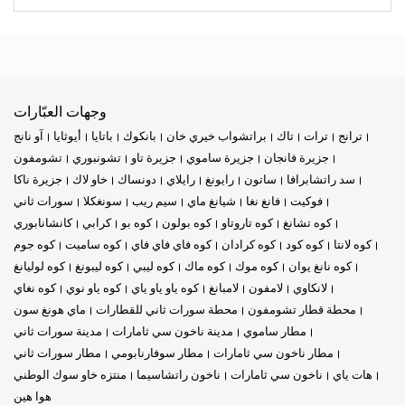
وجهات العبّارات
ترانج
ترات
تاك
براتشواب خيري خان
بانكوك
باتايا
أيوثايا
آو نانج
جزيرة فانجان
جزيرة ساموي
جزيرة تاو
تشونبوري
تشومفون
سد راتشابرافا
ساتون
رايونغ
رايلاي
دونساك
خاو لاك
جزيرة ناكا
فوكيت
فانغ نغا
شيانغ ماي
سيم ريب
سونغكلا
سورات ثاني
كوه تشانغ
كوه تاروتاو
كوه بولون
كوه بو
كرابي
كانشانابوري
كوه لانتا
كوه كود
كوه كرادان
كوه فاي فاي فاي
كوه ساميت
كوه جوم
كوه نانغ يوان
كوه موك
كوه ماك
كوه ليبي
كوه ليبونغ
كوه لوليانغ
لانكاوي
لامفون
لامبانغ
كوه ياو ياو ياي
كوه ياو نوي
كوه نغاي
محطة قطار تشومفون
محطة سورات ثاني للقطارات
ماي هونغ سون
مطار ساموي
مدينة ناخون سي ثامارات
مدينة سورات ثاني
مطار ناخون سي ثامارات
مطار سوفارنابومي
مطار سورات ثاني
هات ياي
ناخون سي ثامارات
ناخون راتشاسيما
منتزه خاو سوك الوطني
هوا هين