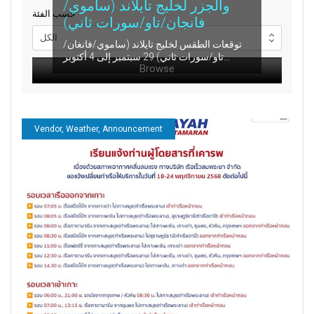
والجزر لخليج تايلاند (ساموي/
حسب الفئة
فانجان/تاو/سورات ثاني)
توقعات الطقس لخليج تايلاند (ساموي/فانغان/
تاو/سورات ثاني) 29 سبتمبر إلى 4 أكتوبر...
Vendor, Weather, Announcement
حالة الطقس وتوقعات المد
والجزر لخليج تايلاند (ساموي/
فانجان/تاو/سورات ثاني)
توقعات الطقس لخليج تايلاند (ساموي/فانجان/