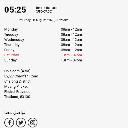
05:25
Time in Thailand
(UTC+07:00)
Saturday 08 August 2026, 05:25am
Monday
08am - 12am
Tuesday
08am - 12am
Wednesday
08am - 12am
Thursday
08am - 12am
Friday
08am - 12am
Saturday
10am - 07pm
Sunday
10am - 07pm
LiVa.com (Asia)
89/27 Chaofah Road
Chalong District
Muang Phuket
Phuket Province
Thailand, 83130
تواصل معنا