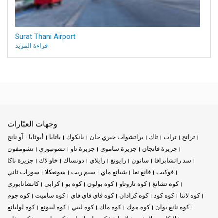
Surat Thani Airport
قراءة المزيد
وجهات العبّارات
ترانج
ترات
تاك
براتشواب خيري خان
بانكوك
باتايا
أيوثايا
آو نانج
جزيرة فانجان
جزيرة ساموي
جزيرة تاو
تشونبوري
تشومفون
سد راتشابرافا
ساتون
رايونغ
رايلاي
دونساك
خاو لاك
جزيرة ناكا
فوكيت
فانغ نغا
شيانغ ماي
سيم ريب
سونغكلا
سورات ثاني
كوه تشانغ
كوه تاروتاو
كوه بولون
كوه بو
كرابي
كانشانابوري
كوه لانتا
كوه كود
كوه كرادان
كوه فاي فاي فاي
كوه ساميت
كوه جوم
كوه نانغ يوان
كوه موك
كوه ماك
كوه ليبي
كوه ليبونغ
كوه لوليانغ