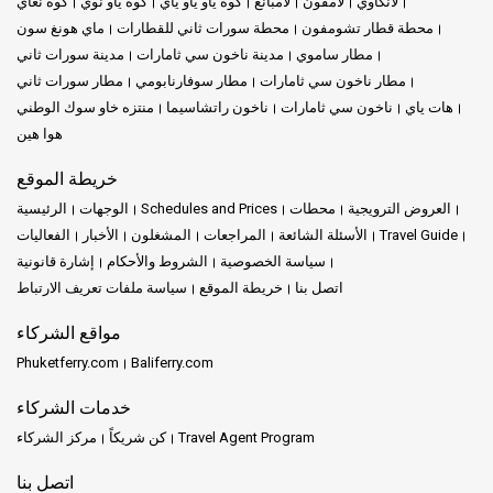
لانكاوي
لامفون
لامبانغ
كوه ياو ياو ياي
كوه ياو نوي
كوه نغاي
محطة قطار تشومفون
محطة سورات ثاني للقطارات
ماي هونغ سون
مطار ساموي
مدينة ناخون سي ثامارات
مدينة سورات ثاني
مطار ناخون سي ثامارات
مطار سوفارنابومي
مطار سورات ثاني
هات ياي
ناخون سي ثامارات
ناخون راتشاسيما
منتزه خاو سوك الوطني
هوا هين
خريطة الموقع
العروض الترويجية
محطات
Schedules and Prices
الوجهات
الرئيسية
Travel Guide
الأسئلة الشائعة
المراجعات
المشغلون
الأخبار
الفعاليات
سياسة الخصوصية
الشروط والأحكام
إشارة قانونية
اتصل بنا
خريطة الموقع
سياسة ملفات تعريف الارتباط
مواقع الشركاء
Phuketferry.com
Baliferry.com
خدمات الشركاء
Travel Agent Program
كن شريكاً
مركز الشركاء
اتصل بنا