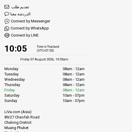
تقديم طلب
الدردشة معنا
Connect by Messenger
Connect by WhatsApp
Connect by LINE
10:05
Time in Thailand
(UTC+07:00)
Friday 07 August 2026, 10:05am
Monday
08am - 12am
Tuesday
08am - 12am
Wednesday
08am - 12am
Thursday
08am - 12am
Friday
08am - 12am
Saturday
10am - 07pm
Sunday
10am - 07pm
LiVa.com (Asia)
89/27 Chaofah Road
Chalong District
Muang Phuket