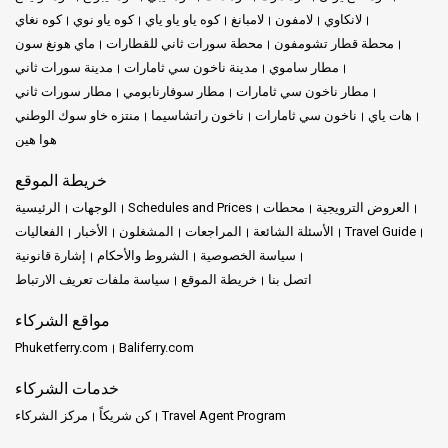
لانكاوي
لامفون
لامبانغ
كوه ياو ياو ياي
كوه ياو نوي
كوه نغاي
محطة قطار تشومفون
محطة سورات ثاني للقطارات
ماي هونغ سون
مطار ساموي
مدينة ناخون سي ثامارات
مدينة سورات ثاني
مطار ناخون سي ثامارات
مطار سوفارنابومي
مطار سورات ثاني
هات ياي
ناخون سي ثامارات
ناخون راتشاسيما
منتزه خاو سوك الوطني
هوا هين
خريطة الموقع
العروض الترويجية
محطات
Schedules and Prices
الوجهات
الرئيسية
Travel Guide
الأسئلة الشائعة
المراجعات
المشغلون
الأخبار
الفعاليات
سياسة الخصوصية
الشروط والأحكام
إشارة قانونية
اتصل بنا
خريطة الموقع
سياسة ملفات تعريف الارتباط
مواقع الشركاء
Phuketferry.com
Baliferry.com
خدمات الشركاء
Travel Agent Program
كن شريكاً
مركز الشركاء