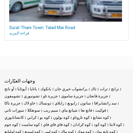
Surat Thani Town: Talad Mai Road
قراءة المزيد
وجهات العبّارات
ترانج
ترات
تاك
براتشواب خيري خان
بانكوك
باتايا
أيوثايا
آو نانج
جزيرة فانجان
جزيرة ساموي
جزيرة تاو
تشونبوري
تشومفون
سد راتشابرافا
ساتون
رايونغ
رايلاي
دونساك
خاو لاك
جزيرة ناكا
فوكيت
فانغ نغا
شيانغ ماي
سيم ريب
سونغكلا
سورات ثاني
كوه تشانغ
كوه تاروتاو
كوه بولون
كوه بو
كرابي
كانشانابوري
كوه لانتا
كوه كود
كوه كرادان
كوه فاي فاي فاي
كوه ساميت
كوه جوم
كوه نانغ يوان
كوه موك
كوه ماك
كوه ليبي
كوه ليبونغ
كوه لوليانغ