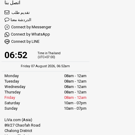
اتصل بنا
تقديم طلب
الدردشة معنا
Connect by Messenger
Connect by WhatsApp
Connect by LINE
06:52
Time in Thailand
(UTC+07:00)
Friday 07 August 2026, 06:52am
Monday
08am - 12am
Tuesday
08am - 12am
Wednesday
08am - 12am
Thursday
08am - 12am
Friday
08am - 12am
Saturday
10am - 07pm
Sunday
10am - 07pm
LiVa.com (Asia)
89/27 Chaofah Road
Chalong District