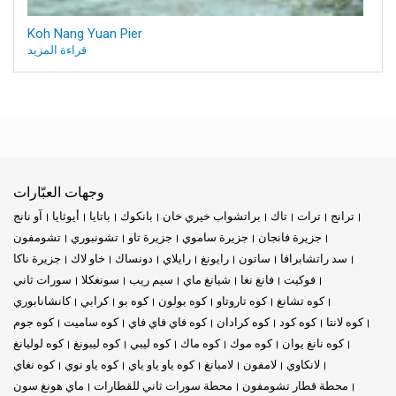
Koh Nang Yuan Pier
قراءة المزيد
وجهات العبّارات
ترانج
ترات
تاك
براتشواب خيري خان
بانكوك
باتايا
أيوثايا
آو نانج
جزيرة فانجان
جزيرة ساموي
جزيرة تاو
تشونبوري
تشومفون
سد راتشابرافا
ساتون
رايونغ
رايلاي
دونساك
خاو لاك
جزيرة ناكا
فوكيت
فانغ نغا
شيانغ ماي
سيم ريب
سونغكلا
سورات ثاني
كوه تشانغ
كوه تاروتاو
كوه بولون
كوه بو
كرابي
كانشانابوري
كوه لانتا
كوه كود
كوه كرادان
كوه فاي فاي فاي
كوه ساميت
كوه جوم
كوه نانغ يوان
كوه موك
كوه ماك
كوه ليبي
كوه ليبونغ
كوه لوليانغ
لانكاوي
لامفون
لامبانغ
كوه ياو ياو ياي
كوه ياو نوي
كوه نغاي
محطة قطار تشومفون
محطة سورات ثاني للقطارات
ماي هونغ سون