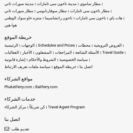
مطار ساموي
مدينة ناخون سي ثامارات
مدينة سورات ثاني
مطار ناخون سي ثامارات
مطار سوفارنابومي
مطار سورات ثاني
هات ياي
ناخون سي ثامارات
ناخون راتشاسيما
منتزه خاو سوك الوطني
هوا هين
خريطة الموقع
العروض الترويجية
محطات
Schedules and Prices
الوجهات
الرئيسية
Travel Guide
الأسئلة الشائعة
المراجعات
المشغلون
الأخبار
الفعاليات
سياسة الخصوصية
الشروط والأحكام
إشارة قانونية
اتصل بنا
خريطة الموقع
سياسة ملفات تعريف الارتباط
مواقع الشركاء
Phuketferry.com
Baliferry.com
خدمات الشركاء
Travel Agent Program
كن شريكاً
مركز الشركاء
اتصل بنا
تقديم طلب