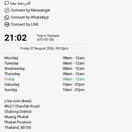
الدردشة معنا
Connect by Messenger
Connect by WhatsApp
Connect by LINE
21:02
Time in Thailand
(UTC+07:00)
Friday 07 August 2026, 09:02pm
Monday
08am - 12am
Tuesday
08am - 12am
Wednesday
08am - 12am
Thursday
08am - 12am
Friday
08am - 12am
Saturday
10am - 07pm
Sunday
10am - 07pm
LiVa.com (Asia)
89/27 Chaofah Road
Chalong District
Muang Phuket
Phuket Province
Thailand, 83130