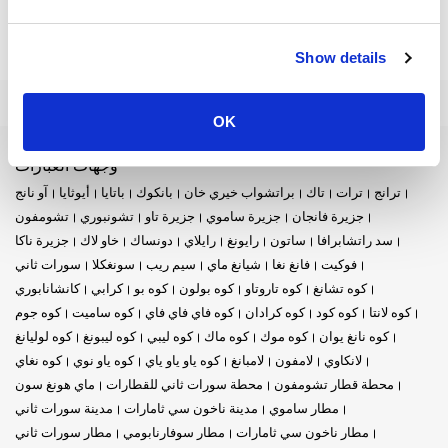
Show details
OK
وجهات العبّارات
ترانج
ترات
تاك
براتشواب خيري خان
بانكوك
باتايا
أيوثايا
آو نانج
جزيرة فانجان
جزيرة ساموي
جزيرة تاو
تشونبوري
تشومفون
سد راتشابرافا
ساتون
رايونغ
رايلاي
دونساك
خاو لاك
جزيرة ناكا
فوكيت
فانغ نغا
شيانغ ماي
سيم ريب
سونغكلا
سورات ثاني
كوه تشانغ
كوه تاروتاو
كوه بولون
كوه بو
كرابي
كانشانابوري
كوه لانتا
كوه كود
كوه كرادان
كوه فاي فاي فاي
كوه ساميت
كوه جوم
كوه نانغ يوان
كوه موك
كوه ماك
كوه ليبي
كوه ليبونغ
كوه لوليانغ
لانكاوي
لامفون
لامبانغ
كوه ياو ياو ياي
كوه ياو نوي
كوه نغاي
محطة قطار تشومفون
محطة سورات ثاني للقطارات
ماي هونغ سون
مطار ساموي
مدينة ناخون سي ثامارات
مدينة سورات ثاني
مطار ناخون سي ثامارات
مطار سوفارنابومي
مطار سورات ثاني