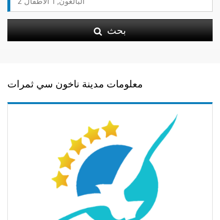
بحث
معلومات مدينة ناخون سي ثمرات