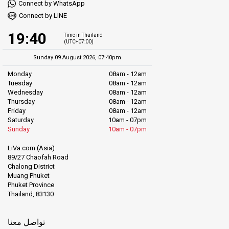
Connect by WhatsApp
Connect by LINE
19:40
Time in Thailand
(UTC+07:00)
Sunday 09 August 2026, 07:40pm
Monday
08am - 12am
Tuesday
08am - 12am
Wednesday
08am - 12am
Thursday
08am - 12am
Friday
08am - 12am
Saturday
10am - 07pm
Sunday
10am - 07pm
LiVa.com (Asia)
89/27 Chaofah Road
Chalong District
Muang Phuket
Phuket Province
Thailand, 83130
تواصل معنا