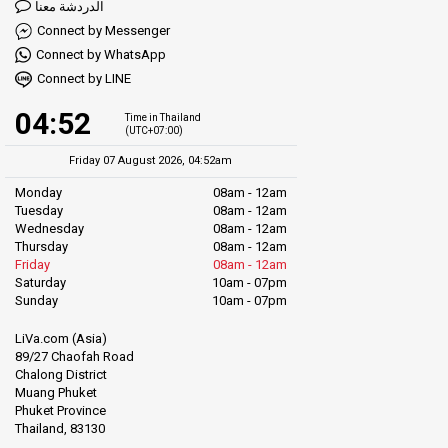
الدردشة معنا
Connect by Messenger
من الحكمة الاحتفاظ بالعملة المحلية في متناول اليد، حيث لا تقبل جميع
Connect by WhatsApp
الأماكن استخدام البطاقات.
Connect by LINE
توقّع المزيد من الناس في أوقات الازدحام، لذا ضع خططك مع وضع ذلك
04:52
Time in Thailand
في الاعتبار.
(UTC+07:00)
Friday 07 August 2026, 04:52am
من المعتاد والذكي أن تساوم على الأسعار مع التوك توك قبل الانطلاق.
Monday
08am - 12am
لا تنسَ استكشاف شارع المشي في باي وبانغ أونغ وقرى قبائل التلال.
Tuesday
08am - 12am
Wednesday
08am - 12am
ولتختبر أسلوب الحياة المحلية حقاً، فكّر في زيارة أماكن مثل جسر سو
Thursday
08am - 12am
Friday
08am - 12am
تونغ باي الخيزراني وكهف ثام بلا للأسماك ووات تشونغ خام.
Saturday
10am - 07pm
Sunday
10am - 07pm
يمكنك شراء تذاكر لأماكن مختلفة من المحطة. من الجيد أن تحصل على
تذاكر الحافلة مبكراً عندما يكون هناك الكثير من السياح.
LiVa.com (Asia)
89/27 Chaofah Road
Chalong District
Muang Phuket
Phuket Province
Thailand, 83130