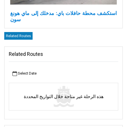
استكشف محطة حافلات باي:
مدخلك إلى ماي هونغ
سون
باي هي جنة المسافرين. وهي معروفة بهدوئها وجمالها الطبيعي. وهي
Related Routes
تجذب الزوار من جميع أنحاء العالم. على بُعد ثلاث ساعات فقط من
الحياة المزدحمة في شيانغ ماي، ستجد باي، وهي بقعة هادئة في شمال
تايلاند.
Related Routes
هنا، الحياة هنا أبطأ وأكثر استرخاءً. تُعدّ باي المكان المثالي للاسترخاء
والاستمتاع بالهدوء، فهي محاطة بمشاهد الطبيعة الجميلة. الرحلة من
Select Date
شيانغ ماي قصيرة، ولكنها تأخذك إلى مكان يبدو وكأنه عالم مختلف. إنها
مليئة بالهدوء والجمال.
تتوسط هذه المدينة الهادئة محطة حافلات باي. وعلى الرغم من أنها
هذه الرحلة غير متاحة خلال التواريخ المحددة
ليست مكاناً كبيراً، إلا أنها مهمة جداً. فهذه الحافلات تجعل السفر سهلاً
وممتعاً، والوصول إليها جزء من المغامرة.
تضج المحطة بالوعود بالتجارب الجديدة. فهي تربط المسافرين بعجائب
المنطقة الأوسع نطاقاً. إنها تجعل الاستكشاف سهلاً وممتعاً في آنٍ واحد.