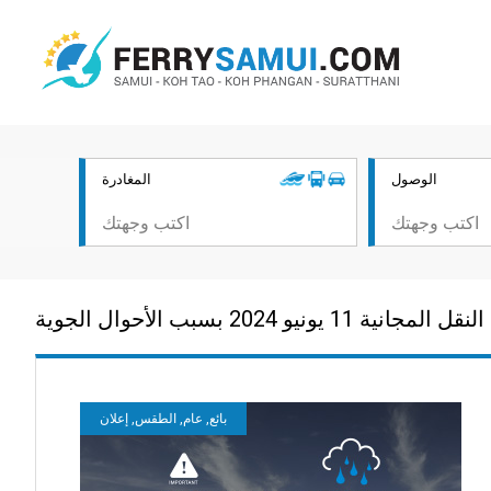
الوصول
المغادرة
بائع, عام, الطقس, إعلان