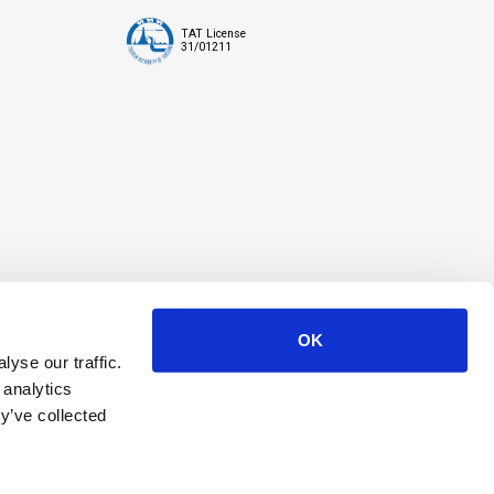
TAT License
31/01211
OK
yse our traffic.
 analytics
y’ve collected