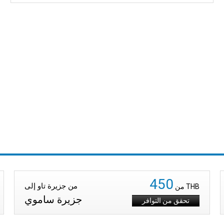
450
من جزيرة تاو إلى
THB
من
جزيرة ساموي
تحقق من التوافر