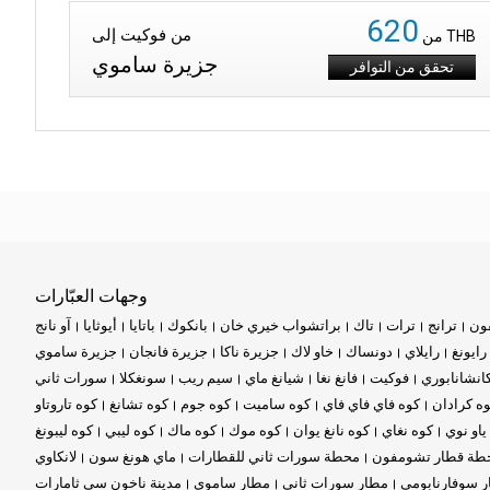
620
من فوكيت إلى
THB
من
جزيرة ساموي
تحقق من التوافر
وجهات العبّارات
ون
ترانج
ترات
تاك
براتشواب خيري خان
بانكوك
باتايا
أيوثايا
آو نانج
رايونغ
رايلاي
دونساك
خاو لاك
جزيرة ناكا
جزيرة فانجان
جزيرة ساموي
انشانابوري
فوكيت
فانغ نغا
شيانغ ماي
سيم ريب
سونغكلا
سورات ثاني
ه كرادان
كوه فاي فاي فاي
كوه ساميت
كوه جوم
كوه تشانغ
كوه تاروتاو
ياو نوي
كوه نغاي
كوه نانغ يوان
كوه موك
كوه ماك
كوه ليبي
كوه ليبونغ
طة قطار تشومفون
محطة سورات ثاني للقطارات
ماي هونغ سون
لانكاوي
 سوفارنابومي
مطار سورات ثاني
مطار ساموي
مدينة ناخون سي ثامارات