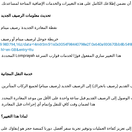
 أن نضمن إطلاعك الكامل على هذه التغييرات والخدمات الإضافية المتاحة لمساعدتك.
تحديث معلومات الرصيف الجديد
نقطة المغادرة الجديدة: رصيف مينام
خريطة جوجل لرصيف مينام أو رصيف
,99.983794,16z/data=!4m6!3m5!1s0x3054f98440798e2f:0x640a930670bb8b54
hl=en-GB&entry=ttu
هذا التغيير ساري المفعول فورًا لخدمات قوارب السرعة Lomprayah المحددة.
خدمة النقل المجانية
ف القديم (رصيف بانجراك) إلى الرصيف الجديد (رصيف مينام) لجميع الركاب المتأثرين.
ب الوصول إلى الرصيف القديم قبل ساعة واحدة على الأقل من موعد المغادرة المحدد.
هذا لضمان وقت كافٍ للنقل وإتمام أي إجراءات قبل المغادرة.
لماذا هذا التغيير؟
هدف هذا التغيير من قبل Lomprayah High Speed Ferries Co LTD إلى تعزيز كفاءة العمليات وتوفير تجربة سفر أفضل. دورنا كمنصة حجز هو إبقاؤك على