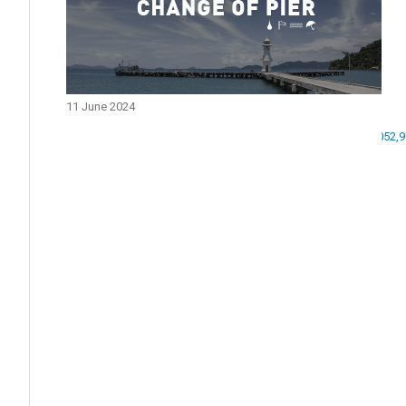
11 June 2024
https://www.google.com/maps/place/Pralarn+Pier/@9.584052