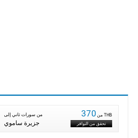
370
من سورات ثاني إلى
THB
من
جزيرة ساموي
تحقق من التوافر