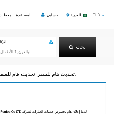
THB
|
العربية
حسابي
المساعدة
محطات
الركا
بحث
تحديث هام للسفر: تحديث هام للسفر: تغيير رصيف عبّارات لومبراياه عالية السرعة مع خدمة النقل المجانية 11 يونيو 2024 بسبب الأحوال الجوية.
لدينا إعلان هام بخصوص خدمات العبارات لشركة Lomprayah High Speed Ferries Co LTD المغادرة من كوه ساموي (رصيف بانجراك)