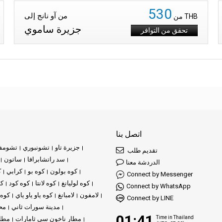
530
من آو نانج إلى
THB
من
جزيرة ساموي
تحقق من التوافر
اتصل بنا
جزيرة تاو
تشونبوري
تشومف
تقديم طلب
سد راتشابرافا
ساتون
الدردشة معنا
كوه بولون
كوه بو
كرابي
ك
Connect by Messenger
كوه لوليانغ
كوه لانتا
كوه كود
كو
Connect by WhatsApp
لامفون
لامبانغ
كوه ياو ياو ياي
كوه 
Connect by LINE
مدينة سورات ثاني
مح
01:41
Time in Thailand
مطار ناخون سي ثامارات
مطار