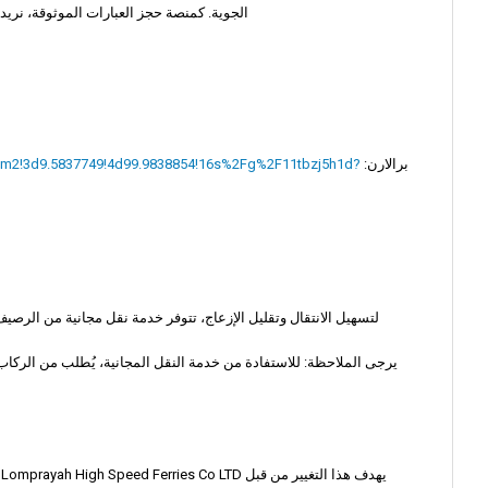
الجوية.
كمنصة حجز العبارات الموثوقة، نريد
برالارن:
!8m2!3d9.5837749!4d99.9838854!16s%2Fg%2F11tbzj5h1d?
لتسهيل الانتقال وتقليل الإزعاج، تتوفر خدمة نقل مجانية من الرصي
يرجى الملاحظة: للاستفادة من خدمة النقل المجانية، يُطلب من الركا
ي