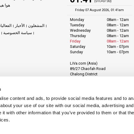
(UTC+07:00)
هوا هي
Friday 07 August 2026, 01:41am
Monday
08am - 12am
Tuesday
08am - 12am
المشغلون
الأخبار
الفعاليا
Wednesday
08am - 12am
سياسة الخصوصية
Thursday
08am - 12am
Friday
08am - 12am
Saturday
10am - 07pm
Sunday
10am - 07pm
LiVa.com (Asia)
89/27 Chaofah Road
Chalong District
Muang Phuket
Phuket Province
s
Thailand, 83130
ise content and ads, to provide social media features and to anal
about your use of our site with our social media, advertising and
t with other information that you’ve provided to them or that the
ices.