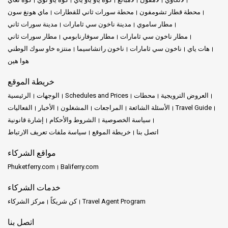
محطة قطار تشومفون
محطة سورات ثاني للقطارات
ماي هونغ سون
مطار ساموي
مدينة ناخون سي ثامارات
مدينة سورات ثاني
مطار ناخون سي ثامارات
مطار سوفارنابومي
مطار سورات ثاني
هات ياي
ناخون سي ثامارات
ناخون راتشاسيما
منتزه خاو سوك الوطني
هوا هين
خريطة الموقع
العروض الترويجية
محطات
Schedules and Prices
الوجهات
الرئيسية
Travel Guide
الأسئلة الشائعة
المراجعات
المشغلون
الأخبار
الفعاليات
سياسة الخصوصية
الشروط والأحكام
إشارة قانونية
اتصل بنا
خريطة الموقع
سياسة ملفات تعريف الارتباط
مواقع الشركاء
Phuketferry.com
Baliferry.com
خدمات الشركاء
Travel Agent Program
كن شريكاً
مركز الشركاء
اتصل بنا