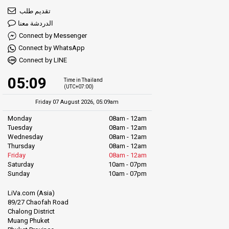
تقديم طلب
الدردشة معنا
Connect by Messenger
Connect by WhatsApp
Connect by LINE
05:09
Time in Thailand
(UTC+07:00)
Friday 07 August 2026, 05:09am
Monday
08am - 12am
Tuesday
08am - 12am
Wednesday
08am - 12am
Thursday
08am - 12am
Friday
08am - 12am
Saturday
10am - 07pm
Sunday
10am - 07pm
LiVa.com (Asia)
89/27 Chaofah Road
Chalong District
Muang Phuket