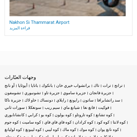
Nakhon Si Thammarat Airport
قراءة المزيد
وجهات العبّارات
ترانج
ترات
تاك
براتشواب خيري خان
بانكوك
باتايا
أيوثايا
آو نانج
جزيرة فانجان
جزيرة ساموي
جزيرة تاو
تشونبوري
تشومفون
سد راتشابرافا
ساتون
رايونغ
رايلاي
دونساك
خاو لاك
جزيرة ناكا
فوكيت
فانغ نغا
شيانغ ماي
سيم ريب
سونغكلا
سورات ثاني
كوه تشانغ
كوه تاروتاو
كوه بولون
كوه بو
كرابي
كانشانابوري
كوه لانتا
كوه كود
كوه كرادان
كوه فاي فاي فاي
كوه ساميت
كوه جوم
كوه نانغ يوان
كوه موك
كوه ماك
كوه ليبي
كوه ليبونغ
كوه لوليانغ
لانكاوي
لامفون
لامبانغ
كوه ياو ياو ياي
كوه ياو نوي
كوه نغاي