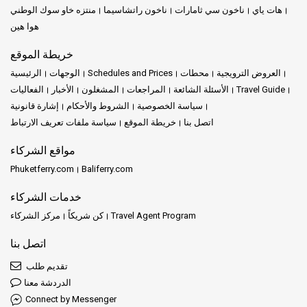
هات ياي
ناخون سي ثامارات
ناخون راتشاسيما
منتزه خاو سوك الوطني
هوا هين
خريطة الموقع
العروض الترويجية
محطات
Schedules and Prices
الوجهات
الرئيسية
Travel Guide
الأسئلة الشائعة
المراجعات
المشغلون
الأخبار
الفعاليات
سياسة الخصوصية
الشروط والأحكام
إشارة قانونية
اتصل بنا
خريطة الموقع
سياسة ملفات تعريف الارتباط
مواقع الشركاء
Phuketferry.com
Baliferry.com
خدمات الشركاء
Travel Agent Program
كن شريكاً
مركز الشركاء
اتصل بنا
تقديم طلب
الدردشة معنا
Connect by Messenger