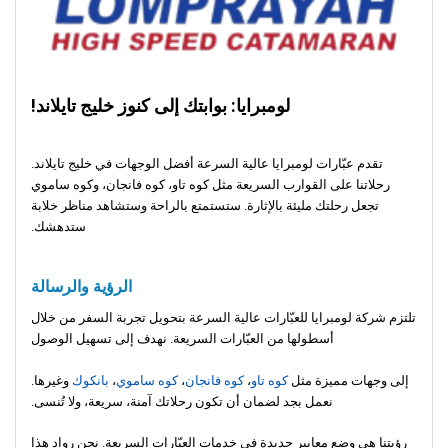
لومبرايا: بوابتك إلى كنوز خليج تايلاند!
تقدم عبّارات لومبرايا عالية السرعة أفضل الوجهات في خليج تايلاند.
رحلاتنا على القوارب السريعة مثل كوه تاو، كوه فانجان، وكوه ساموي
تجعل رحلتك مليئة بالإثارة. ستستمتع بالراحة وستشاهد مناظر خلابة
ستدهشك.
الرؤية والرسالة
تلتزم شركة لومبرايا للعبّارات عالية السرعة بتحويل تجربة السفر من خلال
أسطولها من العبّارات السريعة. نهدف إلى تسهيل الوصول
إلى وجهات مميزة مثل
كوه تاو
،
كوه فانجان
،
كوه ساموي
،
بانكوك
وغيرها.
نعمل بجد لضمان أن تكون رحلاتك آمنة، سريعة، ولا تُنسى.
رؤيتنا هي وضع معايير جديدة في خدمات العبّارات السريعة. نحن رواد هذا