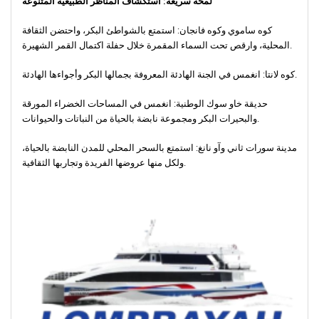
لمحة سريعة: استكشاف المناظر الطبيعية المتنوعة
كوه ساموي وكوه فانجان: استمتع بالشواطئ البكر، واحتضن الثقافة
المحلية، وارقص تحت السماء المقمرة خلال حفلة اكتمال القمر الشهيرة.
كوه لانتا: انغمس في الجنة الهادئة المعروفة بجمالها البكر وأجواءها الهادئة.
حديقة خاو سوك الوطنية: انغمس في المساحات الخضراء المورقة
والبحيرات البكر ومجموعة نابضة بالحياة من النباتات والحيوانات.
مدينة سورات ثاني وآو نانغ: استمتع بالسحر المحلي للمدن النابضة بالحياة،
ولكل منها عروضها الفريدة وتجاربها الثقافية.