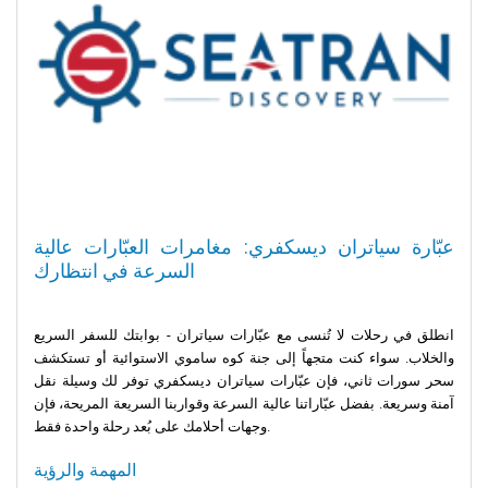
عبّارة سياتران ديسكفري: مغامرات العبّارات عالية
السرعة في انتظارك
انطلق في رحلات لا تُنسى مع عبّارات سياتران - بوابتك للسفر السريع
والخلاب. سواء كنت متجهاً إلى جنة كوه ساموي الاستوائية أو تستكشف
سحر سورات ثاني، فإن عبّارات سياتران ديسكفري توفر لك وسيلة نقل
آمنة وسريعة. بفضل عبّاراتنا عالية السرعة وقواربنا السريعة المريحة، فإن
وجهات أحلامك على بُعد رحلة واحدة فقط.
المهمة والرؤية