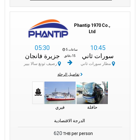
Phantip 1970 Co.,
Ltd
05:30
10:45
5 ساعات
سورات ثاني
جزيرة فانجان
15 دقائق
مطار سورات ثاني
رصيف ثونغ سالا بيير
تفاصيل الرحلة
حافلة
فيري
الدرجة الاقتصادية
620
per person
THB