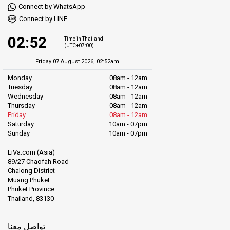
Connect by WhatsApp
Connect by LINE
02:52
Time in Thailand
(UTC+07:00)
Friday 07 August 2026, 02:52am
Monday
08am - 12am
Tuesday
08am - 12am
Wednesday
08am - 12am
Thursday
08am - 12am
Friday
08am - 12am
Saturday
10am - 07pm
Sunday
10am - 07pm
LiVa.com (Asia)
89/27 Chaofah Road
Chalong District
Muang Phuket
Phuket Province
Thailand, 83130
تواصل معنا