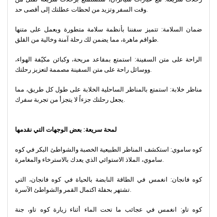
وقت السفر وتزيد من لحظات عطلتك إلى أقصى حد.
ضمان السلامة: تتميز سفننا بأنظمة سلامة متطورة ويعمل على متنها
طواقم ماهرة، مما يضمن لك رحلة آمنة وخالية من القلق.
الراحة على متن السفينة: استمتع بمقاعد مريحة، وكبائن مكيّفة الهواء،
ووسائل راحة على متن السفينة مصممة لتعزيز رحلتك.
مناظر خلابة: استمتع بالمناظر الساحلية الخلابة على طول كل طريق، مما
يجعل رحلتك جزءاً لا يتجزأ من تجربة سفرك.
لمحة سريعة: بعض الوجهات التي نقدمها
كوه ساموي: استكشف المناظر الطبيعية الخصبة والشواطئ البكر في كوه
ساموي، الملاذ الاستوائي الذي يعدك بالاسترخاء والمغامرة.
كوه فانجان: انغمس في الطاقة النابضة بالحياة في كوه فانجان، التي
تشتهر بحفلة اكتمال القمر والشواطئ الآسرة.
كوه تاو: انغمس في عجائب ما تحت الماء أثناء زيارة كوه تاو، جنة