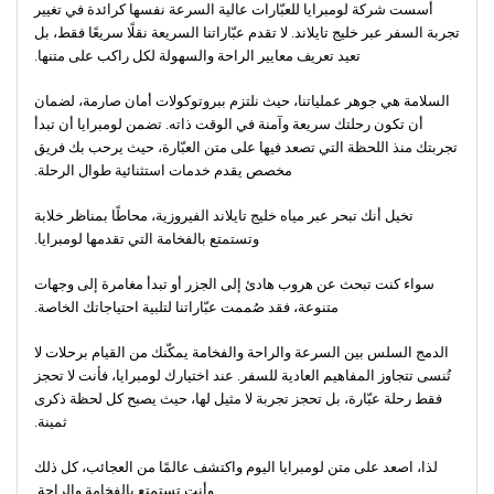
أسست شركة لومبرايا للعبّارات عالية السرعة نفسها كرائدة في تغيير
تجربة السفر عبر خليج تايلاند. لا تقدم عبّاراتنا السريعة نقلًا سريعًا فقط، بل
تعيد تعريف معايير الراحة والسهولة لكل راكب على متنها.
السلامة هي جوهر عملياتنا، حيث نلتزم ببروتوكولات أمان صارمة، لضمان
أن تكون رحلتك سريعة وآمنة في الوقت ذاته. تضمن لومبرايا أن تبدأ
تجربتك منذ اللحظة التي تصعد فيها على متن العبّارة، حيث يرحب بك فريق
مخصص يقدم خدمات استثنائية طوال الرحلة.
تخيل أنك تبحر عبر مياه خليج تايلاند الفيروزية، محاطًا بمناظر خلابة
وتستمتع بالفخامة التي تقدمها لومبرايا.
سواء كنت تبحث عن هروب هادئ إلى الجزر أو تبدأ مغامرة إلى وجهات
متنوعة، فقد صُممت عبّاراتنا لتلبية احتياجاتك الخاصة.
الدمج السلس بين السرعة والراحة والفخامة يمكّنك من القيام برحلات لا
تُنسى تتجاوز المفاهيم العادية للسفر. عند اختيارك لومبرايا، فأنت لا تحجز
فقط رحلة عبّارة، بل تحجز تجربة لا مثيل لها، حيث يصبح كل لحظة ذكرى
ثمينة.
لذا، اصعد على متن لومبرايا اليوم واكتشف عالمًا من العجائب، كل ذلك
وأنت تستمتع بالفخامة والراحة.