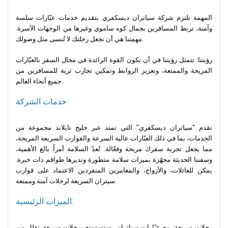
المهمة تلتزم شركة سياتران ديسكفري بتقديم خدمات عبّارات سلسة
وآمنة، تربط المسافرين بجمال كوه ساموي وغيرها من الوجهات الآسرة.
مهمتنا هي أن نجعل رحلتك لا تُنسى مثل وصولك.
رؤيتنا: تتمثل رؤيتنا في أن نكون القوة الرائدة في مجال السفر بالعبّارات
المريحة والممتعة، وتعزيز الروابط وتمكين تجارب ثرية للمسافرين من
جميع أنحاء العالم.
خدمات الشركة:
تقدم "سياتران ديسكفري" التي تمتد عبر خليج تايلاند مجموعة من
الخدمات، بما في ذلك العبّارات عالية السرعة والقوارب السريعة المريحة،
مما يجعل تجربة سفرك مريحة وفعّالة. تُعدّ السلامة أمراً بالغ الأهمية،
وسفننا الحديثة مجهّزة بميزات سلامة متطورة وتديرها طواقم ذات خبرة.
يمكن للعائلات، والأزواج، والمغامرين المنفردين الاعتماد على قوارب
سيتران السريعة لرحلات آمنة وممتعة.
الميزات الرئيسية:
رحلات سريعة: مع عبّارات سياتران، ستستمتع برحلات سريعة تقلل من