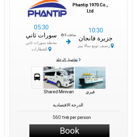
ملاذ ناثون:
رحلة قصيرة إلى ناثون تكشف عن شواطئ هادئة وأجواء
Phantip 1970 Co.,
مريحة تعكس سحر الجزيرة الدائم.
Ltd
رحلة النكهات:
استمتع بتجربة الطهي المحلية التي تأخذك في جولة شهية
05:30
داخل تقاليد المطبخ التايلاندي.
10:30
سورات ثاني
5 ساعات
جزيرة فانجان
محطة سورات ثاني
رصيف ثونغ سالا بيير
للقطارات
تفاصيل الرحلة
فيري
Shared Minivan
الدرجة الاقتصادية
560
per person
THB
Book