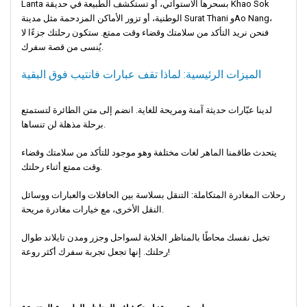
Lanta بسحرها الاستوائي، أو تستكشف الطبيعة في حديقة Khao Sok
الوطنية، أو تزور الأماكن المزدحمة مثل مدينة Surat Thani وAo Nang،
فنحن نريد التأكد من سلامتك وقضاء وقت ممتع. ستكون رحلتك جزءًا لا
يُنسى من قصة سفرك.
الميزات الرئيسية: لماذا تقف عبارات فانتيب فوق البقية
لدينا عبّارات حديثة آمنة ومريحة للغاية. انضم إلى متن الطائرة لتستمتع
برحلة مذهلة لن تنساها.
يتحدث طاقمنا الماهر لغات مختلفة وهو موجود للتأكد من سلامتك وقضاء
وقت ممتع أثناء رحلتك.
رحلات المغادرة المتكاملة: التنقل بسلاسة بين الحافلات والعبارات ووسائل
النقل الأخرى، مع خيارات مغادرة مريحة.
تخيل نفسك محاطًا بالمناظر الخلابة لسواحل وجزر ومدن تايلاند طوال
رحلتك. إنها تجعل تجربة سفرك أكثر روعة!