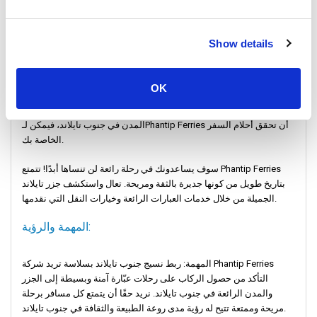
السفر فانتيب: ممرك النهائي إلى عجائب الجزيرة
Show details
اكتشف استكشافًا لا حدود له مع Phantip Ferries: حل النقل المتكامل
OK
الخاص بك قم بإعداد نفسك لمغامرة رائعة مع Phantip Ferries، الخيار
الأفضل للسفر السهل عبر جنوب تايلاند. إذا كنت تستمتع بالشواطئ أو
المدن في جنوب تايلاند، فيمكن لـPhantip Ferries أن تحقق أحلام السفر
الخاصة بك.
سوف يساعدونك في رحلة رائعة لن تنساها أبدًا! تتمتع Phantip Ferries
بتاريخ طويل من كونها جديرة بالثقة ومريحة. تعال واستكشف جزر تايلاند
الجميلة من خلال خدمات العبارات الرائعة وخيارات النقل التي نقدمها.
المهمة والرؤية:
المهمة: ربط نسيج جنوب تايلاند بسلاسة تريد شركة Phantip Ferries
التأكد من حصول الركاب على رحلات عبّارة آمنة وبسيطة إلى الجزر
والمدن الرائعة في جنوب تايلاند. نريد حقًا أن يتمتع كل مسافر برحلة
مريحة وممتعة تتيح له رؤية مدى روعة الطبيعة والثقافة في جنوب تايلاند.