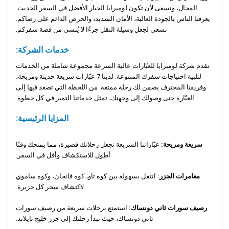
المجال، ونسعى لأن تكون لومبرايا الخيار الأفضل في السفر الحديث.
يعرفنا الناس بالجودة العالية، الأمان الشديد، والحرص الدائم على رضاكم.
نسعى لجعل وسيلة النقل جزءًا لا يُنسى من قصة سفركم.
خدمات الشركة:
تقدم شركة لومبرايا للعبّارات عالية السرعة مجموعة شاملة من الخدمات
لتلبية احتياجات سفرك المتنوعة. لدينا 7 عبّارات سريعة حديثة ومريحة،
وفريقنا المحترف يضمن لك رحلة ممتعة. من اللحظة التي تصعد فيها إلى
العبّارة حتى وصولك إلى وجهتك، تمثل خدماتنا التميز في كل خطوة.
المزايا الرئيسية:
سريعة ومريحة:
عبّاراتنا السريعة تجعل رحلاتك قصيرة، مما يمنحك وقتًا
أطول للاستكشاف وأقل في السفر.
مغامرات الجزر:
انتقل بسهولة بين كوه تاو، كوه فانجان، وكوه ساموي
لاكتشاف سحر كل جزيرة.
رصيف سورات ثاني دونساك:
استمتع برحلات سريعة من رصيف سورات
ثاني دونساك، حيث تبدأ رحلتك إلى جزر خليج تايلاند.