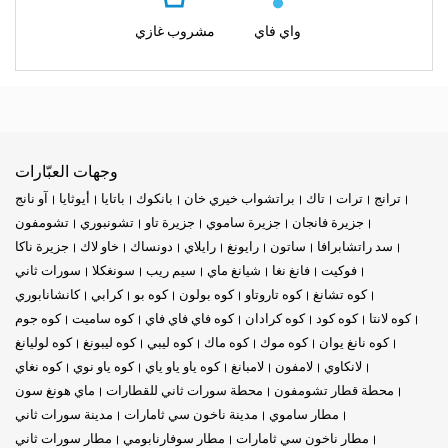
واي فاي
مشروب غازي
وجهات العبّارات
ترانج
ترات
تاك
براتشواب خيري خان
بانكوك
باتايا
أيوثايا
آو نانج
جزيرة فانجان
جزيرة ساموي
جزيرة تاو
تشونبوري
تشومفون
سد راتشابرافا
ساتون
رايونغ
رايلاي
دونساك
خاو لاك
جزيرة ناكا
فوكيت
فانغ نغا
شيانغ ماي
سيم ريب
سونغكلا
سورات ثاني
كوه تشانغ
كوه تاروتاو
كوه بولون
كوه بو
كرابي
كانشانابوري
كوه لانتا
كوه كود
كوه كرادان
كوه فاي فاي فاي
كوه ساميت
كوه جوم
كوه نانغ يوان
كوه موك
كوه ماك
كوه ليبي
كوه ليبونغ
كوه لوليانغ
لانكاوي
لامفون
لامبانغ
كوه ياو ياو ياي
كوه ياو نوي
كوه نغاي
محطة قطار تشومفون
محطة سورات ثاني للقطارات
ماي هونغ سون
مطار ساموي
مدينة ناخون سي ثامارات
مدينة سورات ثاني
مطار ناخون سي ثامارات
مطار سوفارنابومي
مطار سورات ثاني