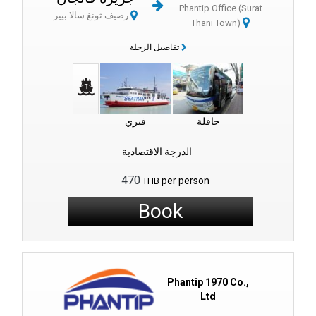
Phantip Office (Surat
لإرسال بريد.
رصيف ثونغ سالا بيير
Thani Town)
خارج الرصيف، توفر الجزيرة العديد من الأنشطة. هناك حفلة اكتمال
تفاصيل الرحلة
القمر الشهيرة في هاد رين التي يأتي الكثيرون للاستمتاع بها. وإذا كنت
تبحث عن الهدوء، قم بزيارة قرية بان تاي لاكتشاف الحياة المحلية في
الجزيرة. كما يقدم سوق الطعام في تونج سالا مجموعة واسعة من
الأطباق الشهية، من الكاري إلى المأكولات البحرية.
حافلة
فيري
لأولئك الذين يرغبون في استكشاف ما بعد كوه فانجان، يعد الرصيف
نقطة انطلاق مثالية. سواء كنت متجهاً إلى كوه ساموي للاسترخاء أو إلى
الدرجة الاقتصادية
كوه تاو لاكتشاف الحياة البحرية، فإن السفر عبر الرصيف يجعل التنقل
سهلاً.
470
per person
THB
Book
كوه فانجان وكوه ساموي من الجزر الشهيرة في تايلاند. تشتهر كوه
فانجان بحفلة اكتمال القمر، بينما تشتهر كوه ساموي بمنتجعاتها الفاخرة
ومعابدها الرائعة. يتميز شاطئ تونج سالا في كوه فانجان برماله الناعمة
ومياهه الصافية، مما يجعله مكانًا مثاليًا للاسترخاء والاستمتاع بالمياه. كما
أن غروب الشمس هنا مذهل، يحظى بإعجاب السكان المحليين والزوار
على حد سواء.
Phantip 1970 Co.,
Ltd
يقدم تونج سالا الكثير. هناك الأسواق النابضة بالحياة التي تعرض الحرف