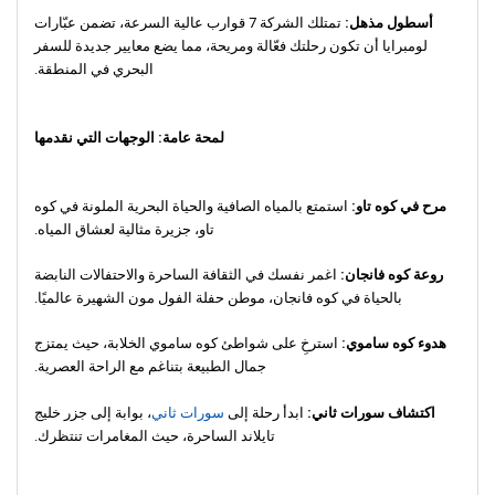
أسطول مذهل:
تمتلك الشركة 7 قوارب عالية السرعة، تضمن عبّارات
لومبرايا أن تكون رحلتك فعّالة ومريحة، مما يضع معايير جديدة للسفر
البحري في المنطقة.
لمحة عامة: الوجهات التي نقدمها
مرح في كوه تاو:
استمتع بالمياه الصافية والحياة البحرية الملونة في كوه
تاو، جزيرة مثالية لعشاق المياه.
روعة كوه فانجان:
اغمر نفسك في الثقافة الساحرة والاحتفالات النابضة
بالحياة في كوه فانجان، موطن حفلة الفول مون الشهيرة عالميًا.
هدوء كوه ساموي:
استرخِ على شواطئ كوه ساموي الخلابة، حيث يمتزج
جمال الطبيعة بتناغم مع الراحة العصرية.
اكتشاف سورات ثاني:
ابدأ رحلة إلى
سورات ثاني
، بوابة إلى جزر خليج
تايلاند الساحرة، حيث المغامرات تنتظرك.