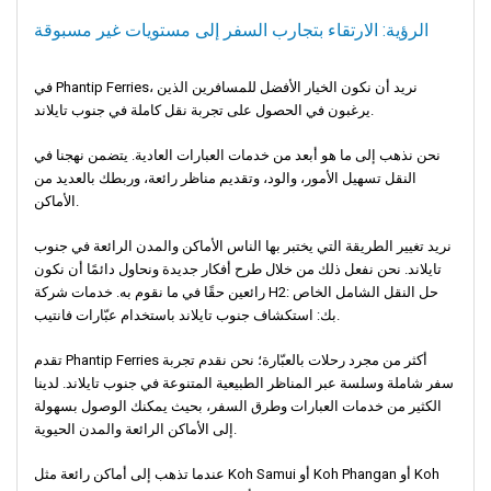
الرؤية: الارتقاء بتجارب السفر إلى مستويات غير مسبوقة
في Phantip Ferries، نريد أن نكون الخيار الأفضل للمسافرين الذين
يرغبون في الحصول على تجربة نقل كاملة في جنوب تايلاند.
نحن نذهب إلى ما هو أبعد من خدمات العبارات العادية. يتضمن نهجنا في
النقل تسهيل الأمور، والود، وتقديم مناظر رائعة، وربطك بالعديد من
الأماكن.
نريد تغيير الطريقة التي يختبر بها الناس الأماكن والمدن الرائعة في جنوب
تايلاند. نحن نفعل ذلك من خلال طرح أفكار جديدة ونحاول دائمًا أن نكون
رائعين حقًا في ما نقوم به. خدمات شركة H2: حل النقل الشامل الخاص
بك: استكشاف جنوب تايلاند باستخدام عبّارات فانتيب.
تقدم Phantip Ferries أكثر من مجرد رحلات بالعبّارة؛ نحن نقدم تجربة
سفر شاملة وسلسة عبر المناظر الطبيعية المتنوعة في جنوب تايلاند. لدينا
الكثير من خدمات العبارات وطرق السفر، بحيث يمكنك الوصول بسهولة
إلى الأماكن الرائعة والمدن الحيوية.
عندما تذهب إلى أماكن رائعة مثل Koh Samui أو Koh Phangan أو Koh