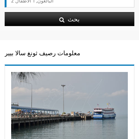
بحث
معلومات رصيف ثونغ سالا بيير