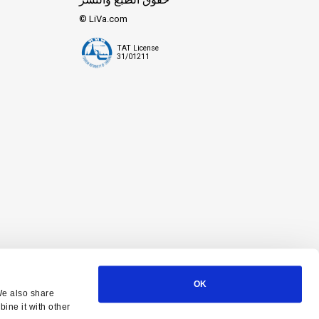
© LiVa.com
TAT License
31/01211
OK
We also share
ine it with other