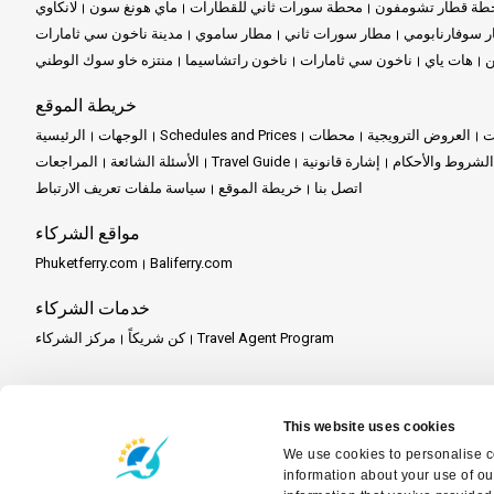
طة قطار تشومفون
محطة سورات ثاني للقطارات
ماي هونغ سون
لانكاوي
 سوفارنابومي
مطار سورات ثاني
مطار ساموي
مدينة ناخون سي ثامارات
ن
هات ياي
ناخون سي ثامارات
ناخون راتشاسيما
منتزه خاو سوك الوطني
خريطة الموقع
ت
العروض الترويجية
محطات
Schedules and Prices
الوجهات
الرئيسية
الشروط والأحكام
إشارة قانونية
Travel Guide
الأسئلة الشائعة
المراجعات
اتصل بنا
خريطة الموقع
سياسة ملفات تعريف الارتباط
مواقع الشركاء
Phuketferry.com
Baliferry.com
خدمات الشركاء
Travel Agent Program
كن شريكاً
مركز الشركاء
This website uses cookies
We use cookies to personalise co
information about your use of ou