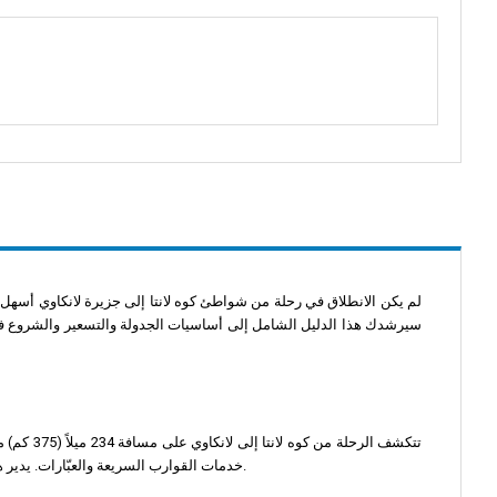
لم يكن الانطلاق في رحلة من شواطئ كوه لانتا إلى جزيرة لانكاوي أسهل
سيرشدك هذا الدليل الشامل إلى أساسيات الجدولة والتسعير والشروع في ه
تتكشف الر
خدمات القوارب السريعة والعبّارات. يدير هذا الطريق نادي ساتون باكبارا للقوارب السريعة المرموق، ويضمن لك هذا الطريق تجربة رائعة.