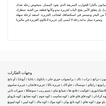
دي ساتون باكبارا للقوارب السريعة الذي يقود المسار، ستخوض رحلة تعدك
، بل يتعلق الأمر بفتح الباب لجزيرة تبدو وكأنها قطعة من الجنة. تنتظرك
تبدأ من البحر وتستمر في استكشافك لعجائب الجزيرة. استعد لرحلة سهلة
ومثيرة تمثل بداية رحلة لا تُنسى إلى جزيرة لانكاوي العزيزة في ماليزيا.
وجهات العبّارات
ون
ترانج
ترات
تاك
براتشواب خيري خان
بانكوك
باتايا
أيوثايا
آو نانج
رايونغ
رايلاي
دونساك
خاو لاك
جزيرة ناكا
جزيرة فانجان
جزيرة ساموي
انشانابوري
فوكيت
فانغ نغا
شيانغ ماي
سيم ريب
سونغكلا
سورات ثاني
ه كرادان
كوه فاي فاي فاي
كوه ساميت
كوه جوم
كوه تشانغ
كوه تاروتاو
ياو نوي
كوه نغاي
كوه نانغ يوان
كوه موك
كوه ماك
كوه ليبي
كوه ليبونغ