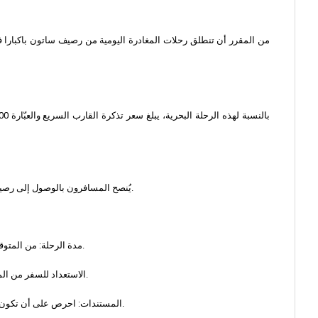
يُنصح المسافرون بالوصول إلى رصيف سالادان قبل 30 دقيقة على الأقل من موعد الإقلاع المقرر. تسمح هذه المدة بتسهيل عملية تسجيل الوصول، مما يضمن بدء رحلتك البحرية بكل سهولة وراحة.
- مدة الرحلة: من المتوقع أن تستغرق الرحلة بأكملها من كوه لانتا إلى لانكاوي حوالي 7 ساعات. وهذا دليل على كفاءة وسرعة الخدمة التي يقدمها نادي ساتون باكبارا للقوارب السريعة.
- الاستعداد للسفر من المستحسن أن تحزم أمتعتك الخفيفة وأن تحمل معك المستلزمات الأساسية مثل واقي الشمس والقبعات والنظارات الشمسية لتعزيز راحتك أثناء الرحلة البحرية.
- المستندات: احرص على أن تكون وثائق سفرك، بما في ذلك جوازات السفر وتذاكر السفر، محدّثة ويمكن الوصول إليها بسهولة. هذا هو شرط الانتقال الخالي من المتاعب من تايلاند إلى ماليزيا.