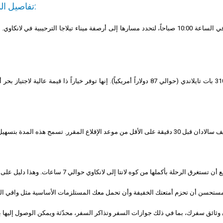
تفاصيل المغادرة:
من المقرر أن تنطلق رحلات المغادرة اليومية من رصيف ساتون باكبارا في الساعة 10:00 صباحاً، لتحدد مسارها إلى
بالنسبة لهذه الرحلة البحرية، يبلغ سعر تذكرة القارب السريع والعبّارة 3100 بات تايلاندي (حوالي 87 دولا