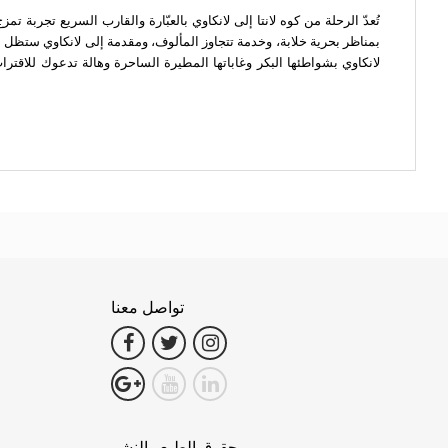
تُعدّ الرحلة من كوه لانتا إلى لانكاوي بالعبّارة والقارب السريع تجرب
بمناظر بحرية خلابة، وخدمة تتجاوز المألوف، ومقدمة إلى لانكاوي ستظل محف
لانكاوي بشواطئها البكر وغاباتها المطيرة الساحرة وهالة تدعوك للاقتر
تواصل معنا
حقوق الطبع والنشر