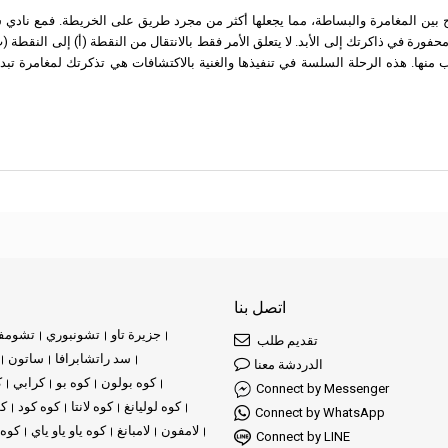
ة تمزج بين المغامرة والبساطة، مما يجعلها أكثر من مجرد طريق على الخريطة. فمع نا
ورة في ذاكرتك إلى الأبد. لا يتعلق الأمر فقط بالانتقال من النقطة (أ) إلى النقطة (ب)
اب منها. هذه الرحلة السلسة في تنفيذها والغنية بالاكتشافات هي تذكرتك لمغامرة 
اتصل بنا
جزيرة تاو
تشونبوري
تشومف
تقديم طلب
سد راتشابرافا
ساتون
الدردشة معنا
كوه بولون
كوه بو
كرابي
ك
Connect by Messenger
كوه لوليانغ
كوه لانتا
كوه كود
كو
Connect by WhatsApp
لامفون
لامبانغ
كوه ياو ياو ياي
كوه 
Connect by LINE