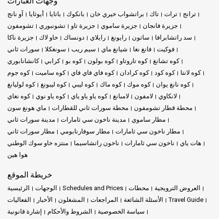
وجهات العبّارات
ترانج
ترات
تاك
براتشواب خيري خان
بانكوك
باتايا
أيوثايا
آو نانج
جزيرة فانجان
جزيرة ساموي
جزيرة تاو
تشونبوري
تشومفون
سد راتشابرافا
ساتون
رايونغ
رايلاي
دونساك
خاو لاك
جزيرة ناكا
فوكيت
فانغ نغا
شيانغ ماي
سيم ريب
سونغكلا
سورات ثاني
كوه تشانغ
كوه تاروتاو
كوه بولون
كوه بو
كرابي
كانشانابوري
كوه لانتا
كوه كود
كوه كرادان
كوه فاي فاي فاي
كوه ساميت
كوه جوم
كوه نانغ يوان
كوه موك
كوه ماك
كوه ليبي
كوه ليبونغ
كوه لوليانغ
لانكاوي
لامفون
لامبانغ
كوه ياو ياو ياي
كوه ياو نوي
كوه نغاي
محطة قطار تشومفون
محطة سورات ثاني للقطارات
ماي هونغ سون
مطار ساموي
مدينة ناخون سي ثامارات
مدينة سورات ثاني
مطار ناخون سي ثامارات
مطار سوفارنابومي
مطار سورات ثاني
هات ياي
ناخون سي ثامارات
ناخون راتشاسيما
منتزه خاو سوك الوطني
هوا هين
خريطة الموقع
العروض الترويجية
محطات
Schedules and Prices
الوجهات
الرئيسية
Travel Guide
الأسئلة الشائعة
المراجعات
المشغلون
الأخبار
الفعاليات
سياسة الخصوصية
الشروط والأحكام
إشارة قانونية