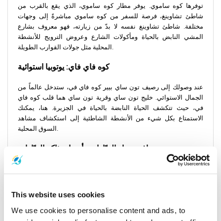
توفرها كوه ساموي. يوفر مطار كوه ساموي، الذي يقع بالقرب من
شاطئ تشاوينغ، فرصة للسفر من كوه ساموي مباشرةً إلى وجهات
مختلفة. شاطئ تشاوينغ نفسه لا بدّ من زيارته، فهو معروف بشارع
المشي النابض بالحياة ومأكولات الشارع وعروض الترويج للأنشطة
المحلية مثل جولات القوارب الطويلة.
كوه فاي فاي:
يوتوبيا استوائية
عند وصولك إلى رصيف تون ساي بيير كوه فاي في، ستدخل عالماً من
الجمال الاستوائي. خليج تون ساي وقرية تون ساي هما قلب كوه فاي
في، حيث تتكشف الحياة النابضة بالحياة في الجزيرة. هنا، يمكنك
الاستمتاع بكل شيء من الأنشطة الشاطئية إلى استكشاف مشاهد
السوق المحلية.
مرافق ميناء العبّارات وأسعار تذاكر العبّارات
تم تجهيز كل من مرفأ كوه ساموي ناثون بيير ورصيف مينام لضمان تجربة
سفر سلسة. ويُنصح بالتحقق من أسعار التذاكر مسبقاً والبحث عن
عروض ترويجية خاصة خلال مواسم ذروة السفر.
This website uses cookies
يُعدّ السفر من كوه ساموي إلى كوه فاي فاي مزيجاً من رحلات العبّارات
We use cookies to personalise content and ads, to
ذات المناظر الخلابة والتجارب الثقافية والمغامرات الشاطئية. إنها رحلة