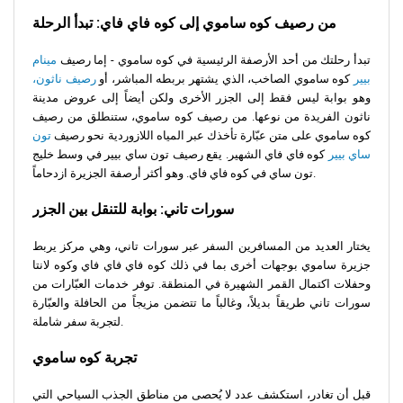
من رصيف كوه ساموي إلى كوه فاي فاي: تبدأ الرحلة
تبدأ رحلتك من أحد الأرصفة الرئيسية في كوه ساموي - إما رصيف
مينام
بيير
كوه ساموي الصاخب، الذي يشتهر بربطه المباشر، أو
رصيف ناثون،
وهو بوابة ليس فقط إلى الجزر الأخرى ولكن أيضاً إلى عروض مدينة
ناثون الفريدة من نوعها. من رصيف كوه ساموي، ستنطلق من رصيف
كوه ساموي على متن عبّارة تأخذك عبر المياه اللازوردية نحو رصيف
تون
ساي بيير
كوه فاي فاي الشهير. يقع رصيف تون ساي بيير في وسط خليج
تون ساي في كوه فاي فاي. وهو أكثر أرصفة الجزيرة ازدحاماً.
سورات تاني:
بوابة للتنقل بين الجزر
يختار العديد من المسافرين السفر عبر سورات تاني، وهي مركز يربط
جزيرة ساموي بوجهات أخرى بما في ذلك كوه فاي فاي فاي وكوه لانتا
وحفلات اكتمال القمر الشهيرة في المنطقة. توفر خدمات العبّارات من
سورات تاني طريقاً بديلاً، وغالباً ما تتضمن مزيجاً من الحافلة والعبّارة
لتجربة سفر شاملة.
تجربة كوه ساموي
قبل أن تغادر، استكشف عدد لا يُحصى من مناطق الجذب السياحي التي