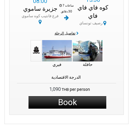
08:00
7 ساعات
كوه فاي فاي
جزيرة ساموي
30 دقائق
فاي
فرع فانتيب كوه ساموي
رصيف تونساي
تفاصيل الرحلة
حافلة
فيري
الدرجة الاقتصادية
1,090
per person
THB
Book