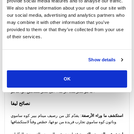
provide social media features and to analyse our traffic.
تجسّد جوهر جمال الجزيرة التايلاندية.
We also share information about your use of our site with
our social media, advertising and analytics partners who
الأسئلة الشائعة الأساسية للسفر
may combine it with other information that you’ve
provided to them or that they’ve collected from your use
كم عدد المشغلين الذين يقدمون خدمات على هذا الطريق؟ 2 المشغّل
(المشغّلون) الذين يقدمون خدمات على هذا الطريق.
of their services.
كم عدد الرحلات المغادرة التي يتم تقديمها كل يوم؟ رحلة (رحلات)
المغادرة يومياً.
Show details
في أي وقت تغادر أول رحلة في اليوم؟ تغادر أول رحلة في الساعة .
OK
ما هو أقصر وقت للرحلة؟ أقصر وقت للرحلة هو .
ما هو سعر هذه الرحلة؟ أقل سعر للشخص الواحد هو .
نصائح ليفا
استكشف ما وراء الأرصفة:
يقدّم كل من رصيف مينام بيير كوه ساموي
وناثون كوه ساموي تجارب فريدة من نوعها، خصّص وقتاً لاستكشافها.