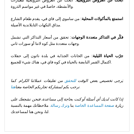
ابحث عن العروض الترويجية:
ابحث عن العروض الترويجية للعبّارات
والأنشطة، خاصةً في غير مواسم الذروة.
استمتع بالمأكولات المحلية:
من ساموي إلى فاي في، يقدم طعام الشارع
مذاق النكهات التايلاندية الأصيلة.
فكّر في التذاكر متعددة الوجهات:
تحقق من أسعار التذاكر التي تشمل
وجهات متعددة مثل كوه لانتا أو سورات ثاني.
جرّب الحياة الليلية:
من الحانات الجذابة في بلدة ناثون إلى حفلات
اكتمال القمر النابضة بالحياة في كوه فاي في، هناك شيء للجميع.
يُرجى تخصيص بعض الوقت
للتحقق
من تعليقات عملائنا الكرام.
كما
هنا.
نرحب بكم لمشاركة تجاربكم الخاصة معنا
إذا كانت لديك أي أسئلة أو كنت بحاجة إلى مساعدة، فنحن نشجعك على
زيارة
صفحة المساعدة الخاصة
بنا
وترك رسالة
. ملاحظاتك مهمة بالنسبة
لنا، ونحن هنا لمساعدتك.