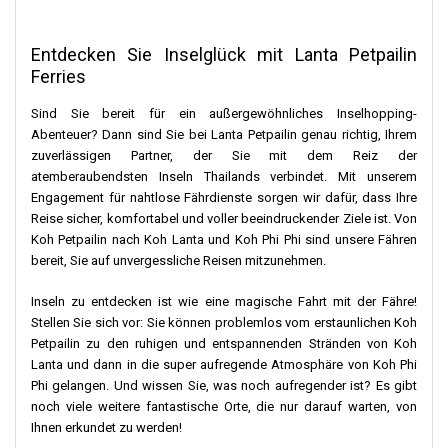
Bei einem Spaziergang entlang des Piers werden Ihnen die
charmanten kleinen Läden auffallen, die an den Seiten des Piers
Entdecken Sie Inselglück mit Lanta Petpailin
liegen und jeweils lokales Kunsthandwerk anbieten. Dabei
Ferries
handelt es sich nicht nur um einfache Gegenstände. Sie sind eine
Geschichte, eine Erinnerung an Koh Lanta. Im Inneren gibt es
Sind Sie bereit für ein außergewöhnliches Inselhopping-
handgewebte Stoffe zu sehen. Es gibt auch kleine Gegenstände,
Abenteuer? Dann sind Sie bei Lanta Petpailin genau richtig, Ihrem
die mit großer Sorgfalt geschnitzt wurden. Jeder dieser
zuverlässigen Partner, der Sie mit dem Reiz der
Gegenstände erzählt eine Geschichte über die tiefe und
atemberaubendsten Inseln Thailands verbindet. Mit unserem
farbenfrohe Vergangenheit von Koh Lanta. Sie erzählen von den
Engagement für nahtlose Fährdienste sorgen wir dafür, dass Ihre
Seezigeunern, den ersten Reisenden der Insel, und von den
Reise sicher, komfortabel und voller beeindruckender Ziele ist. Von
Tagen, als Händler aus China mit ihren Waren zu Besuch kamen.
Koh Petpailin nach Koh Lanta und Koh Phi Phi sind unsere Fähren
Für alle, die eine besondere Erinnerung an ihre Zeit auf Koh Lanta
bereit, Sie auf unvergessliche Reisen mitzunehmen.
suchen, sind diese Geschäfte der perfekte Ort, um ein Stück des
Herzens und der Geschichte der Insel zu finden.
Inseln zu entdecken ist wie eine magische Fahrt mit der Fähre!
Stellen Sie sich vor: Sie können problemlos vom erstaunlichen Koh
Bei einem Spaziergang entlang des Piers werden Sie an den
Petpailin zu den ruhigen und entspannenden Stränden von Koh
Seiten kleine, charmante Läden mit lokalem Kunsthandwerk
Lanta und dann in die super aufregende Atmosphäre von Koh Phi
entdecken. Jeder dieser Läden ist nicht nur ein Geschäft,
Phi gelangen. Und wissen Sie, was noch aufregender ist? Es gibt
sondern ein Tor zu Koh Lantas reicher Geschichte und Kultur. Im
noch viele weitere fantastische Orte, die nur darauf warten, von
Inneren finden Sie Dinge wie handgewebte Stoffe und kunstvoll
Ihnen erkundet zu werden!
geschnitzte Schmuckstücke. Im Inneren finden Sie Dinge wie