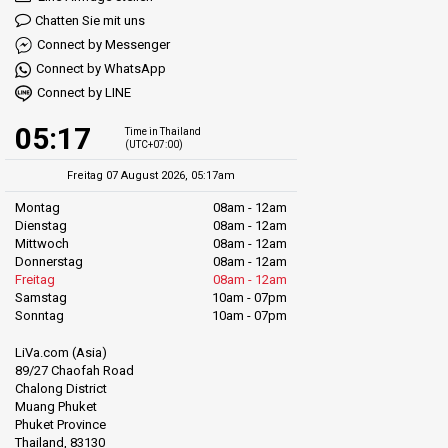
Chatten Sie mit uns
Connect by Messenger
Connect by WhatsApp
Connect by LINE
05:17
Time in Thailand
(UTC+07:00)
Freitag 07 August 2026, 05:17am
Montag
08am - 12am
Dienstag
08am - 12am
Mittwoch
08am - 12am
Donnerstag
08am - 12am
Freitag
08am - 12am
Samstag
10am - 07pm
Sonntag
10am - 07pm
LiVa.com (Asia)
89/27 Chaofah Road
Chalong District
Muang Phuket
Phuket Province
Thailand, 83130