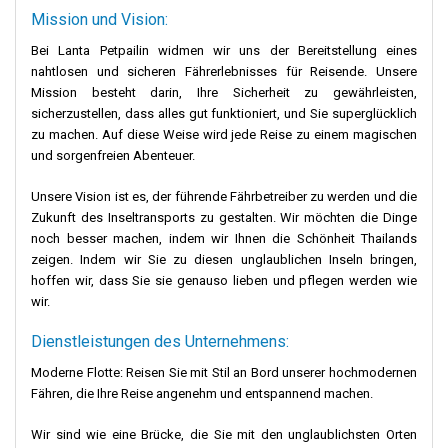
handgewebte Stoffe und kunstvoll geschnitzte Schmuckstücke,
Mission und Vision:
die alle Geschichten von Seenomaden und Erinnerungen an die
Ära des chinesischen Handels, der hier einst florierte,
Bei Lanta Petpailin widmen wir uns der Bereitstellung eines
widerspiegeln. Für Besucher, die ein Stück von Koh Lantas
nahtlosen und sicheren Fährerlebnisses für Reisende. Unsere
Essenz mit nach Hause nehmen möchten, bieten diese lokalen
Mission besteht darin, Ihre Sicherheit zu gewährleisten,
Geschäfte die perfekten Andenken an das tief verwurzelte Erbe
sicherzustellen, dass alles gut funktioniert, und Sie superglücklich
der Insel.
zu machen. Auf diese Weise wird jede Reise zu einem magischen
und sorgenfreien Abenteuer.
Nur einen Steinwurf vom Pier entfernt steht ein prächtiger
chinesischer Tempel, dessen aufwendige Gestaltung ein Zeugnis
Unsere Vision ist es, der führende Fährbetreiber zu werden und die
für Koh Lantas reiche Kultur ist. Er ist ein stiller Zeuge der
Zukunft des Inseltransports zu gestalten. Wir möchten die Dinge
Handelsgeschichte der Insel mit China, einer Zeit, in der Schiffe,
noch besser machen, indem wir Ihnen die Schönheit Thailands
beladen mit Gewürzen und Seide, vor der Küste von Koh Lanta
zeigen. Indem wir Sie zu diesen unglaublichen Inseln bringen,
vor Anker gingen.
hoffen wir, dass Sie sie genauso lieben und pflegen werden wie
wir.
Für Entdecker sind die nahe gelegene Insel Koh Lanta Yai und die
Dienstleistungen des Unternehmens:
Westküste von Koh Lanta nur eine 30-minütige Fahrt entfernt. Mit
ihren lebhaften Bars, goldenen Stränden und ihrer lebhaften
Moderne Flotte: Reisen Sie mit Stil an Bord unserer hochmodernen
Atmosphäre bieten sie einen starken Kontrast zur ruhigen
Fähren, die Ihre Reise angenehm und entspannend machen.
Schönheit der Altstadt. Vor allem die Westküste mit ihren
lebhaften Bars und atemberaubenden Stränden zeigt eine andere
Wir sind wie eine Brücke, die Sie mit den unglaublichsten Orten
Seite der Insel, eine Seite des Feierns und der Ausgelassenheit.