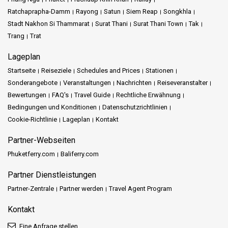
Ratchaprapha-Damm
Rayong
Satun
Siem Reap
Songkhla
Stadt Nakhon Si Thammarat
Surat Thani
Surat Thani Town
Tak
Trang
Trat
Lageplan
Startseite
Reiseziele
Schedules and Prices
Stationen
Sonderangebote
Veranstaltungen
Nachrichten
Reiseveranstalter
Bewertungen
FAQ's
Travel Guide
Rechtliche Erwähnung
Bedingungen und Konditionen
Datenschutzrichtlinien
Cookie-Richtlinie
Lageplan
Kontakt
Partner-Webseiten
Phuketferry.com
Baliferry.com
Partner Dienstleistungen
Partner-Zentrale
Partner werden
Travel Agent Program
Kontakt
Eine Anfrage stellen