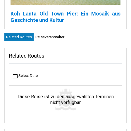
Koh Lanta Old Town Pier: Ein Mosaik aus
Geschichte und Kultur
Koh Lanta ist eine hübsche Insel an der Ostküste Thailands. Auf
Related Routes
Reiseveranstalter
dieser Insel gibt es einen besonderen Ort, die Altstadt von Koh
Lanta. In dieser Stadt liegt ein Hauch von Magie in der Luft. Jede
Straße, jede Ecke scheint einem alte Geschichten zuzuflüstern.
Related Routes
Geschichten über Seenomaden. Sie sind wie Reisende auf dem
Meer. Und Sie erfahren, wie Menschen aus China vor langer Zeit
hierher kamen, um ihre Waren zu tauschen.
Select Date
Mitten in dieser Stadt gibt es einen superlangen Pier. Nun, das ist
nicht irgendein Pier. Er ist hoch auf hölzernen Beinen,
sogenannten Stelzen, gebaut. Er steht schon sehr lange dort und
Diese Reise ist zu den ausgewählten Terminen
hat viele, viele Tage erlebt. Er ist wie das Herz der Stadt, in dem
nicht verfügbar
so viele Erinnerungen und Geschichten stecken.
Über den Old Town Pier
Der lange Pier der Altstadt von Koh Lanta erstreckt sich weit ins