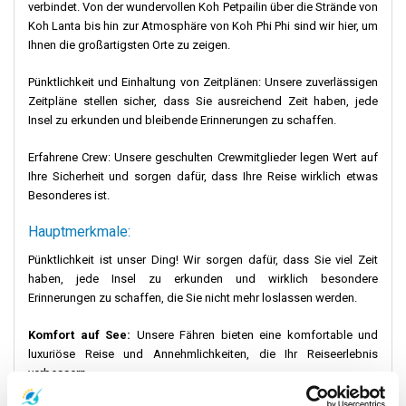
verbindet. Von der wundervollen Koh Petpailin über die Strände von
Koh Lanta bis hin zur Atmosphäre von Koh Phi Phi sind wir hier, um
Die Altstadt von Koh Lanta ist ein Mosaik aus Geschichte, Kultur
Ihnen die großartigsten Orte zu zeigen.
und natürlicher Schönheit. Mit ihrem ikonischen langen Pier, den
schmackhaften kulinarischen Angeboten und dem reichen Erbe
Pünktlichkeit und Einhaltung von Zeitplänen: Unsere zuverlässigen
bietet sie eine Reise durch die Zeit. Wenn die goldenen Farbtöne
Zeitpläne stellen sicher, dass Sie ausreichend Zeit haben, jede
des Sonnenuntergangs die Stadt in ein warmes Licht tauchen,
Insel zu erkunden und bleibende Erinnerungen zu schaffen.
bleiben bei den Besuchern Erinnerungen an einen Ort zurück, an
dem Vergangenheit und Gegenwart in harmonischem Rhythmus
Erfahrene Crew: Unsere geschulten Crewmitglieder legen Wert auf
miteinander tanzen.
Ihre Sicherheit und sorgen dafür, dass Ihre Reise wirklich etwas
Besonderes ist.
Wissenswertes:
Hauptmerkmale:
Pünktlichkeit ist unser Ding! Wir sorgen dafür, dass Sie viel Zeit
Meereszigeunergeschichten:
Tauchen Sie tief in die
haben, jede Insel zu erkunden und wirklich besondere
Geschichten der Meereszigeuner ein, den ursprünglichen
Erinnerungen zu schaffen, die Sie nicht mehr loslassen werden.
Seefahrern in den Gewässern von Koh Lanta.
Komfort auf See:
Unsere Fähren bieten eine komfortable und
Kulinarische Abenteuer:
Das Restaurant Pinto verspricht
luxuriöse Reise und Annehmlichkeiten, die Ihr Reiseerlebnis
neben anderen Lokalen eine kulinarische Reise, die Koh Lanta
verbessern.
authentisch widerspiegelt.