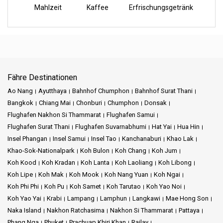
Mahlzeit
Kaffee
Erfrischungsgetränk
Fähre Destinationen
Ao Nang
Ayutthaya
Bahnhof Chumphon
Bahnhof Surat Thani
Bangkok
Chiang Mai
Chonburi
Chumphon
Donsak
Flughafen Nakhon Si Thammarat
Flughafen Samui
Flughafen Surat Thani
Flughafen Suvarnabhumi
Hat Yai
Hua Hin
Insel Phangan
Insel Samui
Insel Tao
Kanchanaburi
Khao Lak
Khao-Sok-Nationalpark
Koh Bulon
Koh Chang
Koh Jum
Koh Kood
Koh Kradan
Koh Lanta
Koh Laoliang
Koh Libong
Koh Lipe
Koh Mak
Koh Mook
Koh Nang Yuan
Koh Ngai
Koh Phi Phi
Koh Pu
Koh Samet
Koh Tarutao
Koh Yao Noi
Koh Yao Yai
Krabi
Lampang
Lamphun
Langkawi
Mae Hong Son
Naka Island
Nakhon Ratchasima
Nakhon Si Thammarat
Pattaya
Phang Nga
Phuket
Prachuap Khiri Khan
Railay