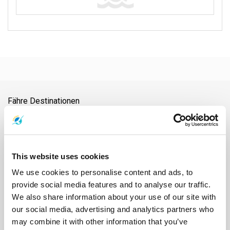
Fähre Destinationen
Ao Nang
Ayutthaya
Bahnhof Chumphon
Bahnhof Surat Thani
Bangkok
Chiang Mai
Chonburi
Chumphon
Donsak
Flughafen Nakhon Si Thammarat
Flughafen Samui
Flughafen Surat Thani
Flughafen Suvarnabhumi
Hat Yai
Hua Hin
This website uses cookies
Insel Phangan
Insel Samui
Insel Tao
Kanchanaburi
Khao Lak
We use cookies to personalise content and ads, to
Khao-Sok-Nationalpark
Koh Bulon
Koh Chang
Koh Jum
provide social media features and to analyse our traffic.
Koh Kood
Koh Kradan
Koh Lanta
Koh Laoliang
Koh Libong
We also share information about your use of our site with
Koh Lipe
Koh Mak
Koh Mook
Koh Nang Yuan
Koh Ngai
our social media, advertising and analytics partners who
Koh Phi Phi
Koh Pu
Koh Samet
Koh Tarutao
Koh Yao Noi
may combine it with other information that you’ve
Koh Yao Yai
Krabi
Lampang
Lamphun
Langkawi
Mae Hong Son