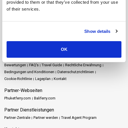
provided to them or that they’ve collected from your use
Naka Island
Nakhon Ratchasima
Nakhon Si Thammarat
Pattaya
of their services.
Phang Nga
Phuket
Prachuap Khiri Khan
Railay
Ratchaprapha-Damm
Rayong
Satun
Siem Reap
Songkhla
Stadt Nakhon Si Thammarat
Surat Thani
Surat Thani Town
Tak
Show details
Trang
Trat
Lageplan
OK
Startseite
Reiseziele
Schedules and Prices
Stationen
Sonderangebote
Veranstaltungen
Nachrichten
Reiseveranstalter
Bewertungen
FAQ's
Travel Guide
Rechtliche Erwähnung
Bedingungen und Konditionen
Datenschutzrichtlinien
Cookie-Richtlinie
Lageplan
Kontakt
Partner-Webseiten
Phuketferry.com
Baliferry.com
Partner Dienstleistungen
Partner-Zentrale
Partner werden
Travel Agent Program