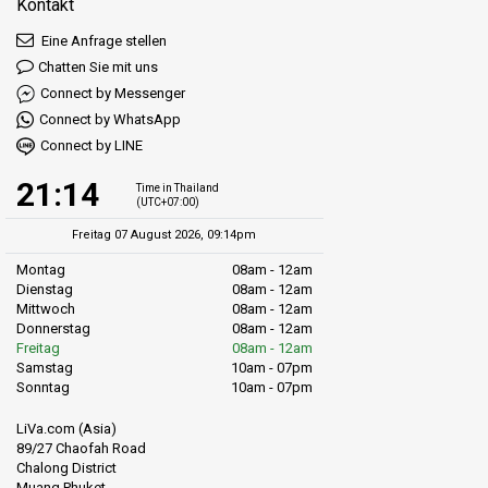
Kontakt
Eine Anfrage stellen
Chatten Sie mit uns
Connect by Messenger
Connect by WhatsApp
Connect by LINE
21:14
Time in Thailand
(UTC+07:00)
Freitag 07 August 2026, 09:14pm
Montag
08am - 12am
Dienstag
08am - 12am
Mittwoch
08am - 12am
Donnerstag
08am - 12am
Freitag
08am - 12am
Samstag
10am - 07pm
Sonntag
10am - 07pm
LiVa.com (Asia)
89/27 Chaofah Road
Chalong District
Muang Phuket