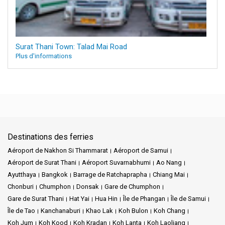
Surat Thani Town: Talad Mai Road
Plus d'informations
Destinations des ferries
Aéroport de Nakhon Si Thammarat
Aéroport de Samui
Aéroport de Surat Thani
Aéroport Suvarnabhumi
Ao Nang
Ayutthaya
Bangkok
Barrage de Ratchaprapha
Chiang Mai
Chonburi
Chumphon
Donsak
Gare de Chumphon
Gare de Surat Thani
Hat Yai
Hua Hin
Île de Phangan
Île de Samui
Île de Tao
Kanchanaburi
Khao Lak
Koh Bulon
Koh Chang
Koh Jum
Koh Kood
Koh Kradan
Koh Lanta
Koh Laoliang