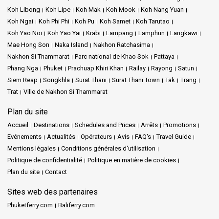
Koh Libong
Koh Lipe
Koh Mak
Koh Mook
Koh Nang Yuan
Koh Ngai
Koh Phi Phi
Koh Pu
Koh Samet
Koh Tarutao
Koh Yao Noi
Koh Yao Yai
Krabi
Lampang
Lamphun
Langkawi
Mae Hong Son
Naka Island
Nakhon Ratchasima
Nakhon Si Thammarat
Parc national de Khao Sok
Pattaya
Phang Nga
Phuket
Prachuap Khiri Khan
Railay
Rayong
Satun
Siem Reap
Songkhla
Surat Thani
Surat Thani Town
Tak
Trang
Trat
Ville de Nakhon Si Thammarat
Plan du site
Accueil
Destinations
Schedules and Prices
Arrêts
Promotions
Evénements
Actualités
Opérateurs
Avis
FAQ's
Travel Guide
Mentions légales
Conditions générales d'utilisation
Politique de confidentialité
Politique en matière de cookies
Plan du site
Contact
Sites web des partenaires
Phuketferry.com
Baliferry.com