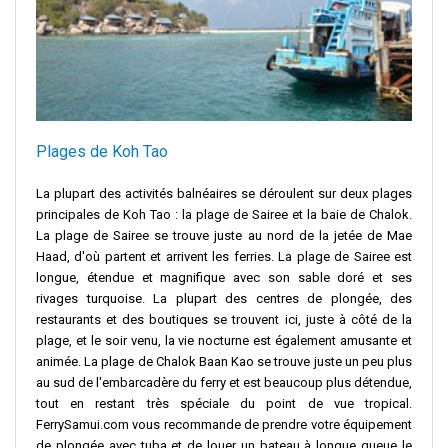
Plages de Koh Tao
La plupart des activités balnéaires se déroulent sur deux plages
principales de Koh Tao : la plage de Sairee et la baie de Chalok.
La plage de Sairee se trouve juste au nord de la jetée de Mae
Haad, d'où partent et arrivent les ferries. La plage de Sairee est
longue, étendue et magnifique avec son sable doré et ses
rivages turquoise. La plupart des centres de plongée, des
restaurants et des boutiques se trouvent ici, juste à côté de la
plage, et le soir venu, la vie nocturne est également amusante et
animée. La plage de Chalok Baan Kao se trouve juste un peu plus
au sud de l'embarcadère du ferry et est beaucoup plus détendue,
tout en restant très spéciale du point de vue tropical.
FerrySamui.com vous recommande de prendre votre équipement
de plongée avec tuba et de louer un bateau à longue queue le