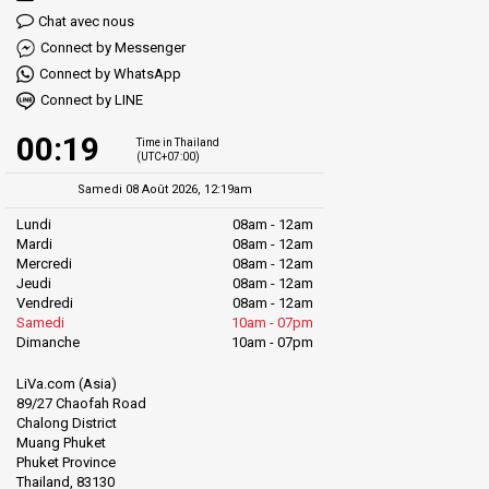
Chat avec nous
Connect by Messenger
Connect by WhatsApp
Connect by LINE
00:19
Time in Thailand
(UTC+07:00)
Samedi 08 Août 2026, 12:19am
Lundi
08am - 12am
Mardi
08am - 12am
Mercredi
08am - 12am
Jeudi
08am - 12am
Vendredi
08am - 12am
Samedi
10am - 07pm
Dimanche
10am - 07pm
LiVa.com (Asia)
89/27 Chaofah Road
Chalong District
Muang Phuket
Phuket Province
Thailand, 83130