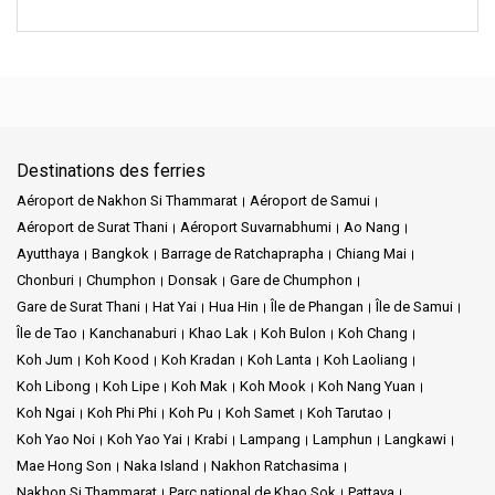
Destinations des ferries
Aéroport de Nakhon Si Thammarat
Aéroport de Samui
Aéroport de Surat Thani
Aéroport Suvarnabhumi
Ao Nang
Ayutthaya
Bangkok
Barrage de Ratchaprapha
Chiang Mai
Chonburi
Chumphon
Donsak
Gare de Chumphon
Gare de Surat Thani
Hat Yai
Hua Hin
Île de Phangan
Île de Samui
Île de Tao
Kanchanaburi
Khao Lak
Koh Bulon
Koh Chang
Koh Jum
Koh Kood
Koh Kradan
Koh Lanta
Koh Laoliang
Koh Libong
Koh Lipe
Koh Mak
Koh Mook
Koh Nang Yuan
Koh Ngai
Koh Phi Phi
Koh Pu
Koh Samet
Koh Tarutao
Koh Yao Noi
Koh Yao Yai
Krabi
Lampang
Lamphun
Langkawi
Mae Hong Son
Naka Island
Nakhon Ratchasima
Nakhon Si Thammarat
Parc national de Khao Sok
Pattaya