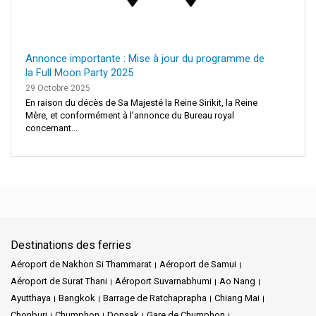
Annonce importante : Mise à jour du programme de
la Full Moon Party 2025
29 Octobre 2025
En raison du décès de Sa Majesté la Reine Sirikit, la Reine
Mère, et conformément à l’annonce du Bureau royal
concernant...
Destinations des ferries
Aéroport de Nakhon Si Thammarat
Aéroport de Samui
Aéroport de Surat Thani
Aéroport Suvarnabhumi
Ao Nang
Ayutthaya
Bangkok
Barrage de Ratchaprapha
Chiang Mai
Chonburi
Chumphon
Donsak
Gare de Chumphon