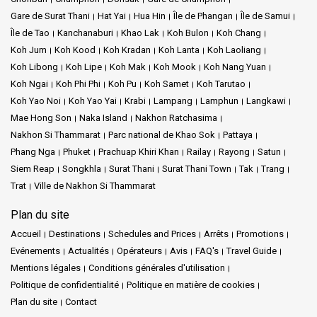
Gare de Surat Thani
Hat Yai
Hua Hin
Île de Phangan
Île de Samui
Île de Tao
Kanchanaburi
Khao Lak
Koh Bulon
Koh Chang
Koh Jum
Koh Kood
Koh Kradan
Koh Lanta
Koh Laoliang
Koh Libong
Koh Lipe
Koh Mak
Koh Mook
Koh Nang Yuan
Koh Ngai
Koh Phi Phi
Koh Pu
Koh Samet
Koh Tarutao
Koh Yao Noi
Koh Yao Yai
Krabi
Lampang
Lamphun
Langkawi
Mae Hong Son
Naka Island
Nakhon Ratchasima
Nakhon Si Thammarat
Parc national de Khao Sok
Pattaya
Phang Nga
Phuket
Prachuap Khiri Khan
Railay
Rayong
Satun
Siem Reap
Songkhla
Surat Thani
Surat Thani Town
Tak
Trang
Trat
Ville de Nakhon Si Thammarat
Plan du site
Accueil
Destinations
Schedules and Prices
Arrêts
Promotions
Evénements
Actualités
Opérateurs
Avis
FAQ's
Travel Guide
Mentions légales
Conditions générales d'utilisation
Politique de confidentialité
Politique en matière de cookies
Plan du site
Contact