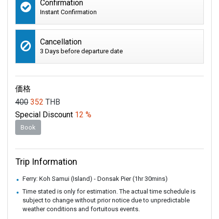
Confirmation
Instant Confirmation
Cancellation
3 Days before departure date
価格
400
352
THB
Special Discount
12 %
Book
Trip Information
Ferry: Koh Samui (Island) - Donsak Pier (1hr 30mins)
Time stated is only for estimation. The actual time schedule is
subject to change without prior notice due to unpredictable
weather conditions and fortuitous events.