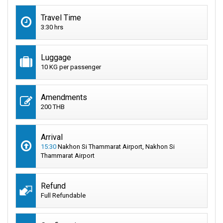
Travel Time
3:30 hrs
Luggage
10 KG per passenger
Amendments
200 THB
Arrival
15:30
Nakhon Si Thammarat Airport, Nakhon Si
Thammarat Airport
Refund
Full Refundable