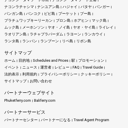
ナコンラチャシマ
ナンユアン島
ハジャイ
パタヤ
パンガー
パンガン島
バンコク
ピピ島
プーケット
プー島
プラチュワップキーリーカン
ブロン島
ホアヒン
マック島
ムック島
メーホンソン
ヤオ・ノイ島
ヤオ・ヤイ島
ライレイ
ラオリアン島
ラチャプラパーダム
ラヨーン
ランカウイ
ランタ島
ランパン
ランプーン
リペ島
リボン島
サイトマップ
ホーム
目的地
Schedules and Prices
駅
プロモーション
イベント
ニュース
運営者
レビュー
FAQ
Travel Guide
法的表示
利用規約
プライバシーポリシー
クッキーポリシー
サイトマップ
お問い合わせ
パートナーウェブサイト
Phuketferry.com
Baliferry.com
パートナーサービス
パートナーセンター
パートナーになる
Travel Agent Program