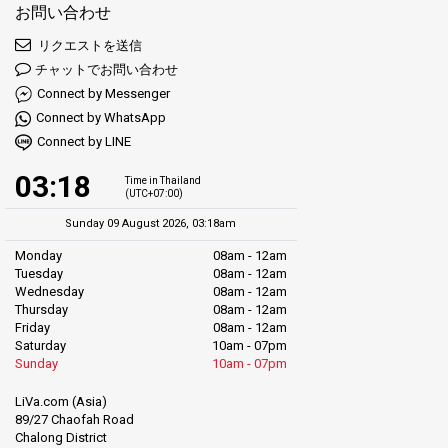
お問い合わせ
リクエストを送信
チャットでお問い合わせ
Connect by Messenger
Connect by WhatsApp
Connect by LINE
03:18
Time in Thailand
(UTC+07:00)
Sunday 09 August 2026, 03:18am
Monday
08am - 12am
Tuesday
08am - 12am
Wednesday
08am - 12am
Thursday
08am - 12am
Friday
08am - 12am
Saturday
10am - 07pm
Sunday
10am - 07pm
LiVa.com (Asia)
89/27 Chaofah Road
Chalong District