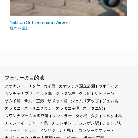
Nakhon Si Thammarat Airport
続きを読む
フェリーの目的地
アオナン
アユタヤ
ガイ島
カオソック国立公園
カオラック
カンチャナブリ
クッド島
クラダン島
クラビ
サトゥーン
サムイ島
サムイ空港
サメット島
シェムリアップ
ジュム島
スラタニ
スラタニタウン
スラタニ空港
スラタニ駅
スワンナプーム国際空港
ソンクラー
タオ島
タク
タルタオ島
チェンマイ
チャーン島
チュンポン
チュンポン駅
チョンブリー
トラット
トラン
ドンサク
ナカ島
ナコンシータマラート
ナコンシータマラート市街
ナコンシータマラート空港