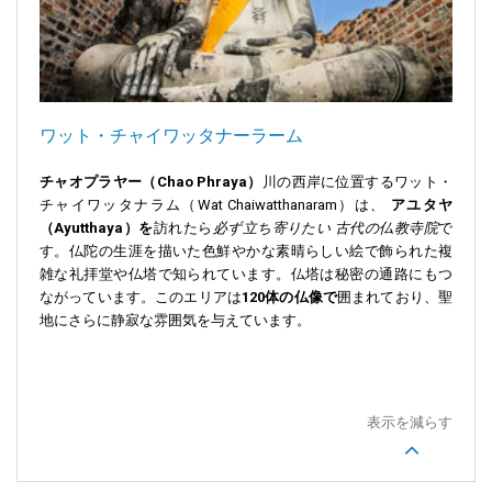
ワット・チャイワッタナーラーム
チャオプラヤー（Chao Phraya）
川の西岸に位置するワット・
チャイワッタナラム（Wat Chaiwatthanaram）は
、
アユタヤ
（Ayutthaya）を
訪れたら
必ず立ち寄りたい
古代の仏教寺院
で
す。仏陀の生涯を描いた色鮮やかな素晴らしい絵で飾られた複
雑な礼拝堂や仏塔で知られています。仏塔は秘密の通路にもつ
ながっています。このエリアは
120体の仏像で
囲まれており、聖
地にさらに静寂な雰囲気を与えています。
表示を減らす