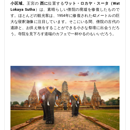
小区域、
王宮の
西に
位置する
ワット・ロカヤ・スータ（Wat
Lokaya Sutha
）は、素晴らしい僧院の廃墟を修復したもので
す。ほとんどの観光客は、1954年に修復された42メートルの巨
大な寝釈迦像に注目しています。そこにいる間、僧院の古代の
遺跡と、お供え物をすることができる小さな祭壇に出会うだろ
う。寺院を見下ろす道端のカフェで一杯やるのもいいだろう。