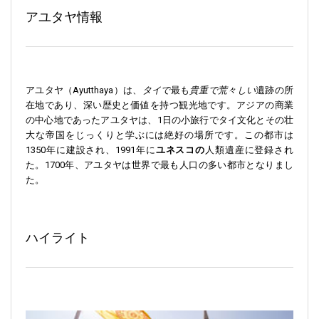
アユタヤ情報
アユタヤ（Ayutthaya）は、
タイで
最も
貴重で荒々しい
遺跡の所
在地であり、深い歴史と価値を持つ観光地です。アジアの商業
の中心地であったアユタヤは、1日の小旅行でタイ文化とその壮
大な帝国をじっくりと学ぶには絶好の場所です。この都市は
1350年に建設され、1991年に
ユネスコの
人類遺産に登録され
た。1700年、アユタヤは世界で最も人口の多い都市となりまし
た。
ハイライト