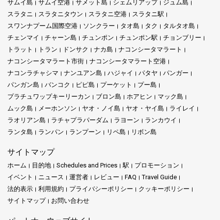
サムイ島
サムイ空港
サメット島
シェムリアップ
ジュム島
スラタニ
スラタニタウン
スラタニ空港
スラタニ駅
スワンナプーム国際空港
ソンクラー
タオ島
タク
タルタオ島
チェンマイ
チャーン島
チュンポン
チュンポン駅
チョンブリー
トラット
トラン
ドンサク
ナカ島
ナコンシータマラート
ナコンシータマラート市街
ナコンシータマラート空港
ナコンラチャシマ
ナンユアン島
ハジャイ
パタヤ
パンガー
パンガン島
バンコク
ピピ島
プーケット
プー島
プラチュワップキーリーカン
ブロン島
ホアヒン
マック島
ムック島
メーホンソン
ヤオ・ノイ島
ヤオ・ヤイ島
ライレイ
ラオリアン島
ラチャプラパーダム
ラヨーン
ランカウイ
ランタ島
ランパン
ランプーン
リペ島
リボン島
サイトマップ
ホーム
目的地
Schedules and Prices
駅
プロモーション
イベント
ニュース
運営者
レビュー
FAQ
Travel Guide
法的表示
利用規約
プライバシーポリシー
クッキーポリシー
サイトマップ
お問い合わせ