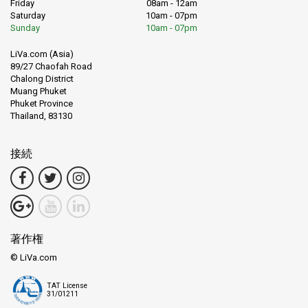
Friday
08am - 12am
Saturday
10am - 07pm
Sunday
10am - 07pm
LiVa.com (Asia)
89/27 Chaofah Road
Chalong District
Muang Phuket
Phuket Province
Thailand, 83130
接続
著作権
© LiVa.com
TAT License
31/01211