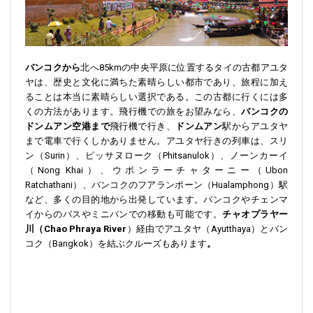
バンコクから
北へ85kmの中央平原に位置するタイの古都アユタ
ヤは、歴史と文化に満ちた素晴らしい都市であり、旅程に加え
ることは本当に素晴らしい選択である。この古都に行くには多
くの方法があります。飛行機での旅をお望みなら、
バンコクの
ドンムアン空港まで
飛行機で行き、
ドンムアン
駅からアユタヤ
まで電車で行くしかありません。アユタヤ行きの列車は、スリ
ン（Surin）、ピッサヌローク（Phitsanulok）、ノーンカーイ
（Nong Khai）、ウボンラーチャターニー（Ubon
Ratchathani）、バンコクのフアランポーン（Hualamphong）駅
など、多くの目的地から出発しています。バンコクやチェンマ
イからのバスやミニバンでの移動も可能です。
チャオプラヤー
川（Chao Phraya River
）経由でアユタヤ（Ayutthaya）とバン
コク（Bangkok）を結ぶクルーズもあります
。