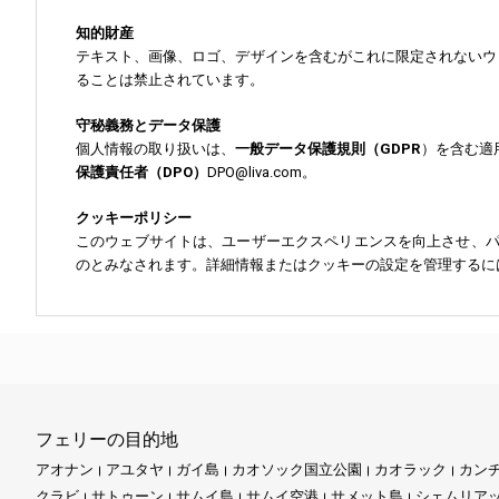
知的財産
テキスト、画像、ロゴ、デザインを含むがこれに限定されないウ
ることは禁止されています。
守秘義務とデータ保護
個人情報の取り扱いは、
一般データ保護規則（GDPR
）を含む適
保護責任者（DPO）
DPO@liva.com。
クッキーポリシー
このウェブサイトは、ユーザーエクスペリエンスを向上させ、
のとみなされます。詳細情報またはクッキーの設定を管理するに
フェリーの目的地
アオナン
アユタヤ
ガイ島
カオソック国立公園
カオラック
カン
クラビ
サトゥーン
サムイ島
サムイ空港
サメット島
シェムリア