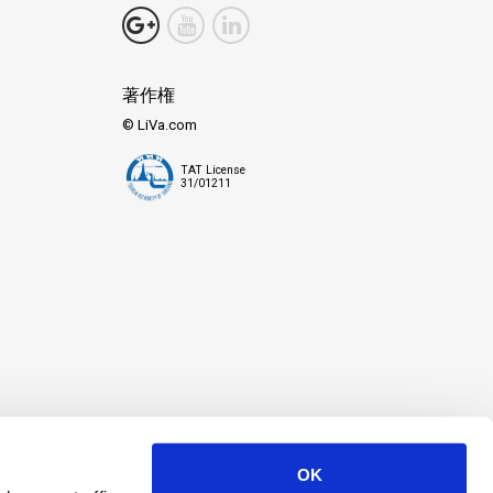
著作権
© LiVa.com
TAT License
31/01211
OK