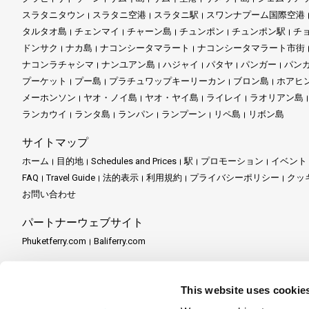
スラタニタウン
スラタニ空港
スラタニ駅
スワンナプーム国際空港
タルタオ島
チェンマイ
チャーン島
チュンポン
チュンポン駅
チ
ドンサク
ナカ島
ナコンシータマラート
ナコンシータマラート市街
ナコンラチャシマ
ナンユアン島
ハジャイ
パタヤ
パンガー
パン
プーケット
プー島
プラチュワップキーリーカン
ブロン島
ホアヒ
メーホンソン
ヤオ・ノイ島
ヤオ・ヤイ島
ライレイ
ラオリアン島
ランカウイ
ランタ島
ランパン
ランプーン
リペ島
リボン島
サイトマップ
ホーム
目的地
Schedules and Prices
駅
プロモーション
イベント
FAQ
Travel Guide
法的表示
利用規約
プライバシーポリシー
クッ
お問い合わせ
パートナーウェブサイト
Phuketferry.com
Baliferry.com
パートナーサービス
パートナーセンター
パートナーになる
Travel Agent Program
This website uses cookie