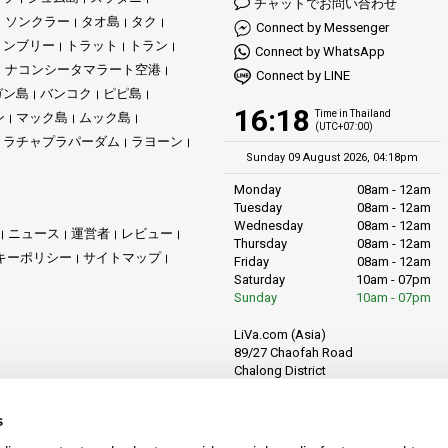
チャットでお問い合わせ
ソンクラー
タオ島
タク
Connect by Messenger
ョンブリー
トラット
トラン
Connect by WhatsApp
ナコンシータマラート空港
Connect by LINE
ガン島
バンコク
ピピ島
16:18
Time in Thailand
ン
マック島
ムック島
(UTC+07:00)
ラチャプラパーダム
ラヨーン
Sunday 09 August 2026, 04:18pm
Monday
08am - 12am
Tuesday
08am - 12am
Wednesday
08am - 12am
ニュース
運営者
レビュー
Thursday
08am - 12am
キーポリシー
サイトマップ
Friday
08am - 12am
Saturday
10am - 07pm
Sunday
10am - 07pm
LiVa.com (Asia)
89/27 Chaofah Road
Chalong District
Muang Phuket
Phuket Province
s
Thailand, 83130