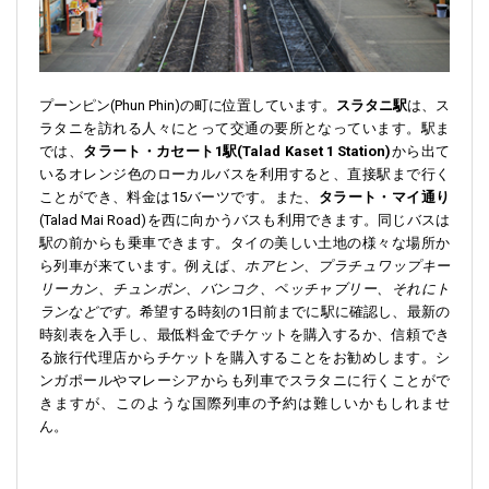
プーンピン(Phun Phin)の町に位置しています。
スラタニ駅
は、ス
ラタニを訪れる人々にとって交通の要所となっています。駅ま
では、
タラート・カセート1駅(Talad Kaset 1 Station)
から出て
いるオレンジ色のローカルバスを利用すると、直接駅まで行く
ことができ、料金は15バーツです。また、
タラート・マイ通り
(Talad Mai Road)を西に向かうバスも利用できます。同じバスは
駅の前からも乗車できます。タイの美しい土地の様々な場所か
ら列車が来ています。例えば、
ホアヒン、プラチュワップキー
リーカン、チュンポン、バンコク、ペッチャブリー、それにト
ランなどです。
希望する時刻の1日前までに駅に確認し、最新の
時刻表を入手し、最低料金でチケットを購入するか、信頼でき
る旅行代理店からチケットを購入することをお勧めします。シ
ンガポールやマレーシアからも列車でスラタニに行くことがで
きますが、このような国際列車の予約は難しいかもしれませ
ん。