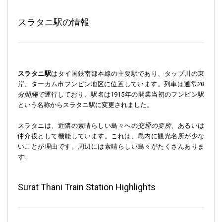
スラタニ駅の情報
スラタニ駅
はタイ国鉄南部本線の主要駅であり、タップ川の東
岸、ターカム市フンピン地区に位置しています。列車は通常
20
分間隔で
運行しており、駅名は1915年の開業当初のフンピン駅
という名称からスラタニ駅に変更されました。
スラタニは、近隣の素晴らしい島々への
交通の要所
、あるいは
仲介役として機能しています。これは、島内に観光名所が少な
いことが理由です。周辺には素晴らしい島々がたくさんありま
す!
Surat Thani Train Station Highlights