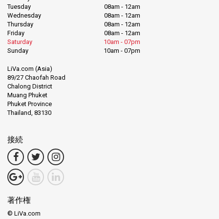
Tuesday
08am - 12am
Wednesday
08am - 12am
Thursday
08am - 12am
Friday
08am - 12am
Saturday
10am - 07pm
Sunday
10am - 07pm
LiVa.com (Asia)
89/27 Chaofah Road
Chalong District
Muang Phuket
Phuket Province
Thailand, 83130
接続
著作権
© LiVa.com