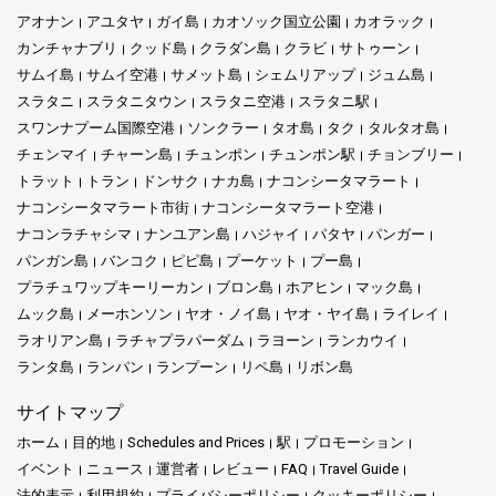
アオナン
アユタヤ
ガイ島
カオソック国立公園
カオラック
カンチャナブリ
クッド島
クラダン島
クラビ
サトゥーン
サムイ島
サムイ空港
サメット島
シェムリアップ
ジュム島
スラタニ
スラタニタウン
スラタニ空港
スラタニ駅
スワンナプーム国際空港
ソンクラー
タオ島
タク
タルタオ島
チェンマイ
チャーン島
チュンポン
チュンポン駅
チョンブリー
トラット
トラン
ドンサク
ナカ島
ナコンシータマラート
ナコンシータマラート市街
ナコンシータマラート空港
ナコンラチャシマ
ナンユアン島
ハジャイ
パタヤ
パンガー
パンガン島
バンコク
ピピ島
プーケット
プー島
プラチュワップキーリーカン
ブロン島
ホアヒン
マック島
ムック島
メーホンソン
ヤオ・ノイ島
ヤオ・ヤイ島
ライレイ
ラオリアン島
ラチャプラパーダム
ラヨーン
ランカウイ
ランタ島
ランパン
ランプーン
リペ島
リボン島
サイトマップ
ホーム
目的地
Schedules and Prices
駅
プロモーション
イベント
ニュース
運営者
レビュー
FAQ
Travel Guide
法的表示
利用規約
プライバシーポリシー
クッキーポリシー