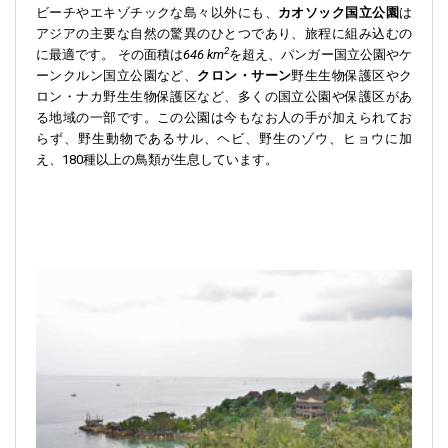
ビーチやエキゾチックな島々以外にも、
カオソック国立公園
は
アジアの主要な自然の驚異のひとつであり、旅程に組み込むの
2
に最適です。 その面積は
646 km
を超え、パンガー国立公園やケ
ーンクルン国立公園など、
クロン・サーン
野生生物保護区やク
ロン・ナカ野生生物保護区など、多くの国立公園や保護区があ
る地域の一部です。この公園は今もなお人の手が加えられてお
らず、野生動物であるサル、ヘビ、野生のゾウ、ヒョウに加
え、180種以上の鳥類が生息しています。