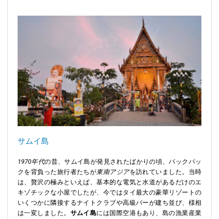
サムイ島
1970年代
の昔、サムイ島が発見されたばかりの頃、バックパッ
クを背負った旅行者たちが
東南アジア
を訪れていました。当時
は、贅沢の極みといえば、基本的な電気と水道があるだけのエ
キゾチックな小屋でしたが、今ではタイ最大の豪華リゾートの
いくつかに隣接するナイトクラブや高級バーが建ち並び、様相
は一変しました。
サムイ島
には国際空港もあり、島の漁業産業