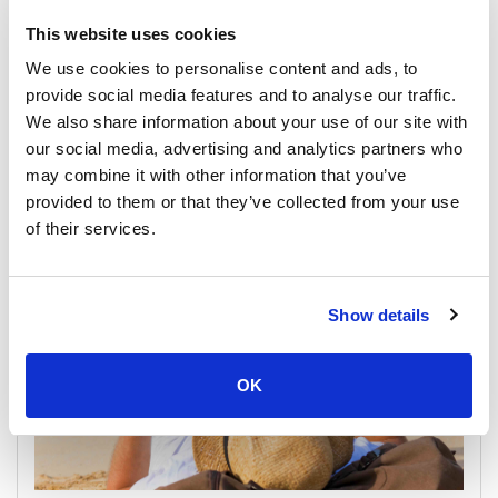
This website uses cookies
We use cookies to personalise content and ads, to
重要なお知らせ：2025年フルムーンパーティースケ
ジュール更新
provide social media features and to analyse our traffic.
We also share information about your use of our site with
our social media, advertising and analytics partners who
29 October 2025
may combine it with other information that you’ve
すべての場所
provided to them or that they’ve collected from your use
of their services.
General, Weather, Announcement
Show details
OK