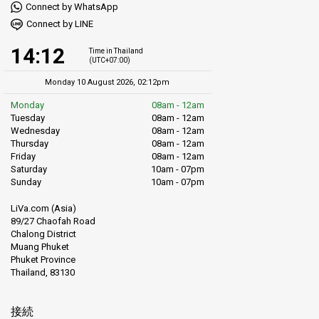
Connect by WhatsApp
Connect by LINE
14:12
Time in Thailand
(UTC+07:00)
Monday 10 August 2026, 02:12pm
Monday
08am - 12am
Tuesday
08am - 12am
Wednesday
08am - 12am
Thursday
08am - 12am
Friday
08am - 12am
Saturday
10am - 07pm
Sunday
10am - 07pm
LiVa.com (Asia)
89/27 Chaofah Road
Chalong District
Muang Phuket
Phuket Province
Thailand, 83130
接続