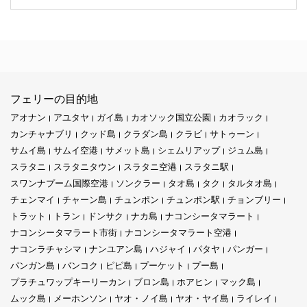
フェリーの目的地
アオナン
アユタヤ
ガイ島
カオソック国立公園
カオラック
カンチャナブリ
クッド島
クラダン島
クラビ
サトゥーン
サムイ島
サムイ空港
サメット島
シェムリアップ
ジュム島
スラタニ
スラタニタウン
スラタニ空港
スラタニ駅
スワンナプーム国際空港
ソンクラー
タオ島
タク
タルタオ島
チェンマイ
チャーン島
チュンポン
チュンポン駅
チョンブリー
トラット
トラン
ドンサク
ナカ島
ナコンシータマラート
ナコンシータマラート市街
ナコンシータマラート空港
ナコンラチャシマ
ナンユアン島
ハジャイ
パタヤ
パンガー
パンガン島
バンコク
ピピ島
プーケット
プー島
プラチュワップキーリーカン
ブロン島
ホアヒン
マック島
ムック島
メーホンソン
ヤオ・ノイ島
ヤオ・ヤイ島
ライレイ