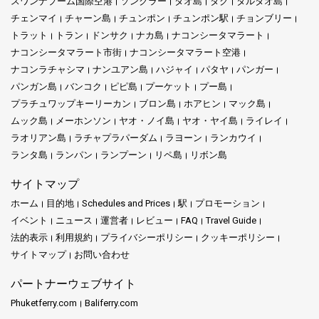
スワンナプーム国際空港
ソンクラー
タオ島
タク
タルタオ島
チェンマイ
チャーン島
チュンポン
チュンポン駅
チョンブリー
トラット
トラン
ドンサク
ナカ島
ナコンシータマラート
ナコンシータマラート市街
ナコンシータマラート空港
ナコンラチャシマ
ナンユアン島
ハジャイ
パタヤ
パンガー
パンガン島
バンコク
ピピ島
プーケット
プー島
プラチュワップキーリーカン
ブロン島
ホアヒン
マック島
ムック島
メーホンソン
ヤオ・ノイ島
ヤオ・ヤイ島
ライレイ
ラオリアン島
ラチャプラパーダム
ラヨーン
ランカウイ
ランタ島
ランパン
ランプーン
リペ島
リボン島
サイトマップ
ホーム
目的地
Schedules and Prices
駅
プロモーション
イベント
ニュース
運営者
レビュー
FAQ
Travel Guide
法的表示
利用規約
プライバシーポリシー
クッキーポリシー
サイトマップ
お問い合わせ
パートナーウェブサイト
Phuketferry.com
Baliferry.com