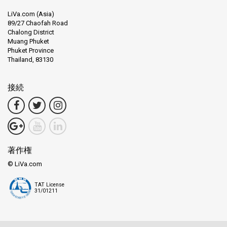
LiVa.com (Asia)
89/27 Chaofah Road
Chalong District
Muang Phuket
Phuket Province
Thailand, 83130
接続
著作権
© LiVa.com
TAT License
31/01211