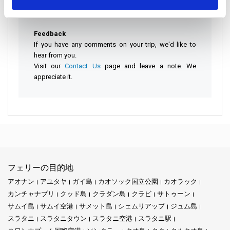
behalf. If your property is still there, we'll help you find
it.
Feedback
If you have any comments on your trip, we'd like to
hear from you.
Visit our
Contact Us
page and leave a note. We
appreciate it.
フェリーの目的地
アオナン
アユタヤ
ガイ島
カオソック国立公園
カオラック
カンチャナブリ
クッド島
クラダン島
クラビ
サトゥーン
サムイ島
サムイ空港
サメット島
シェムリアップ
ジュム島
スラタニ
スラタニタウン
スラタニ空港
スラタニ駅