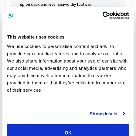
up on deck and wear seaworthy footwear.
We Recommend You Take…
Your passport for ID, enough money to spend,
sunglasses for the glare,
a camera for pictures, binoculars for the view, your
This website uses cookies
own water bottle.
We use cookies to personalise content and ads, to
provide social media features and to analyse our traffic.
Don't Take With You…
We also share information about your use of our site with
Flammable liquide, fireworks, anything explosive,
our social media, advertising and analytics partners who
expensive jewellery, drugs,
anything resembling a weapon, etc.
may combine it with other information that you’ve
provided to them or that they’ve collected from your use
of their services.
After the Day
Show details
Lost Valuables - Call Us
Try not to panic, we know the ferry operators well and
who to call on your
OK