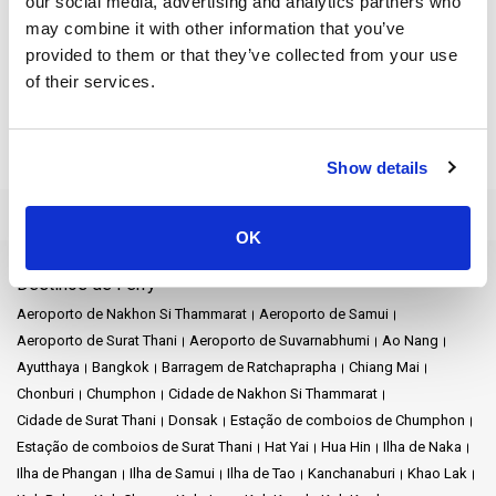
our social media, advertising and analytics partners who
Política de cookies
may combine it with other information that you’ve
Este site utiliza cookies para melhorar a experiência do utilizador
e fornecer conteúdo personalizado. Ao continuar a navegar no
provided to them or that they’ve collected from your use
site, está a consentir a utilização de cookies. Para mais
of their services.
informações ou para gerir as suas preferências de cookies,
consulte a nossa
Política de Cookies
.
Show details
OK
Destinos de Ferry
Aeroporto de Nakhon Si Thammarat
Aeroporto de Samui
Aeroporto de Surat Thani
Aeroporto de Suvarnabhumi
Ao Nang
Ayutthaya
Bangkok
Barragem de Ratchaprapha
Chiang Mai
Chonburi
Chumphon
Cidade de Nakhon Si Thammarat
Cidade de Surat Thani
Donsak
Estação de comboios de Chumphon
Estação de comboios de Surat Thani
Hat Yai
Hua Hin
Ilha de Naka
Ilha de Phangan
Ilha de Samui
Ilha de Tao
Kanchanaburi
Khao Lak