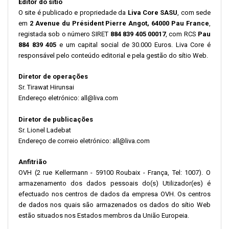
Editor do sítio
O site é publicado e propriedade da
Liva Core SASU
, com sede
em
2 Avenue du Président Pierre Angot, 64000 Pau France
,
registada sob o número SIRET
884 839 405 00017
, com RCS
Pau
884 839 405
e um capital social de 30.000 Euros. Liva Core é
responsável pelo conteúdo editorial e pela gestão do sítio Web.
Diretor de operações
Sr. Tirawat Hirunsai
Endereço eletrónico: all@liva.com
Diretor de publicações
Sr. Lionel Ladebat
Endereço de correio eletrónico: all@liva.com
Anfitrião
OVH (2 rue Kellermann - 59100 Roubaix - França, Tel: 1007). O
armazenamento dos dados pessoais do(s) Utilizador(es) é
efectuado nos centros de dados da empresa OVH. Os centros
de dados nos quais são armazenados os dados do sítio Web
estão situados nos Estados membros da União Europeia.