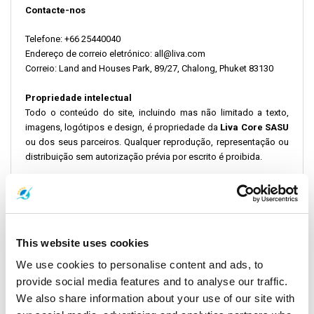
Contacte-nos
Telefone: +66 25440040
Endereço de correio eletrónico: all@liva.com
Correio: Land and Houses Park, 89/27, Chalong, Phuket 83130
Propriedade intelectual
Todo o conteúdo do site, incluindo mas não limitado a texto,
imagens, logótipos e design, é propriedade da
Liva Core SASU
ou dos seus parceiros. Qualquer reprodução, representação ou
distribuição sem autorização prévia por escrito é proibida.
Confidencialidade e Proteção de Dados
O processamento de dados pessoais é regido pela nossa
Política de Privacidade
de acordo com os regulamentos
aplicáveis, incluindo o
Regulamento Geral de Proteção de
This website uses cookies
Dados (GDPR)
. Para questões ou para exercer os seus direitos
(acesso, retificação, eliminação), contacte o nosso
We use cookies to personalise content and ads, to
Responsável pela Proteção de Dados (RPD)
através do
provide social media features and to analyse our traffic.
endereço DPO@liva.com.
We also share information about your use of our site with