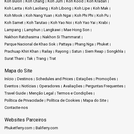
Koh Bulon
Koh Chang
Koh Jum
Koh Kood
Koh Kradan
Koh Lanta
Koh Laoliang
Koh Libong
Koh Lipe
Koh Mak
Koh Mook
Koh Nang Yuan
Koh Ngai
Koh Phi Phi
Koh Pu
Koh Samet
Koh Tarutao
Koh Yao Noi
Koh Yao Yai
Krabi
Lampang
Lamphun
Langkawi
Mae Hong Son
Nakhon Ratchasima
Nakhon Si Thammarat
Parque Nacional de Khao Sok
Pattaya
Phang Nga
Phuket
Prachuap Khiri Khan
Railay
Rayong
Satun
Siem Reap
Songkhla
Surat Thani
Tak
Trang
Trat
Mapa do Site
Início
Destinos
Schedules and Prices
Estações
Promoções
Eventos
Notícias
Operadores
Avaliações
Perguntas Frequentes
Travel Guide
Menção Legal
Termos e Condições
Política de Privacidade
Política de Cookies
Mapa do Site
Contacte-nos
Websites Parceiros
Phuketferry.com
Baliferry.com