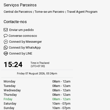
Serviços Parceiros
Central de Parceiros
Torne-se um Parceiro
Travel Agent Program
Contacte-nos
Enviar um pedido
Converse connosco
Connect by Messenger
Connect by WhatsApp
Connect by LINE
15:24
Time in Thailand
(UTC+07:00)
Friday 07 August 2026, 03:24pm
Monday
08am - 12am
Tuesday
08am - 12am
Wednesday
08am - 12am
Thursday
08am - 12am
Friday
08am - 12am
Saturday
10am - 07pm
Sunday
10am - 07pm