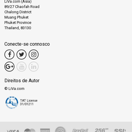
LiVa.com (Asia)
89/27 Chaofah Road
Chalong District
Muang Phuket
Phuket Province
Thailand, 83130
Conecte-se connosco
Direitos de Autor
© LiVa.com
TAT License
31/01211