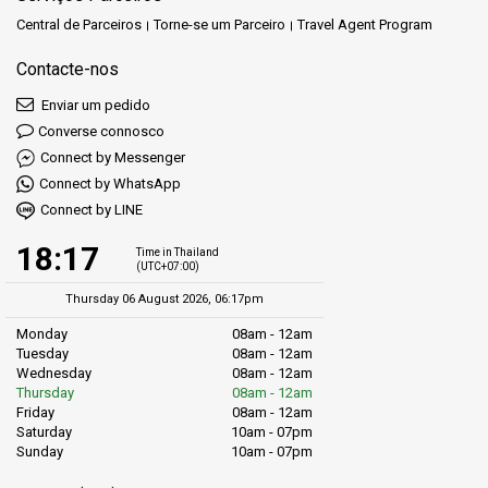
Central de Parceiros
Torne-se um Parceiro
Travel Agent Program
Contacte-nos
Enviar um pedido
Converse connosco
Connect by Messenger
Connect by WhatsApp
Connect by LINE
18:17
Time in Thailand
(UTC+07:00)
Thursday 06 August 2026, 06:17pm
Monday
08am - 12am
Tuesday
08am - 12am
Wednesday
08am - 12am
Thursday
08am - 12am
Friday
08am - 12am
Saturday
10am - 07pm
Sunday
10am - 07pm