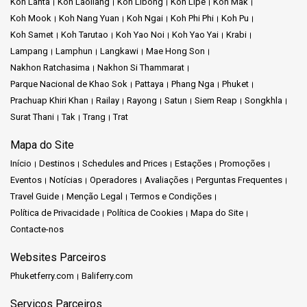
Koh Lanta
Koh Laoliang
Koh Libong
Koh Lipe
Koh Mak
O Naka Island Pier
fica a 20 minutos de carro do aeroporto
Koh Mook
Koh Nang Yuan
Koh Ngai
Koh Phi Phi
Koh Pu
internacional de Phuket.
Koh Samet
Koh Tarutao
Koh Yao Noi
Koh Yao Yai
Krabi
Lampang
Lamphun
Langkawi
Mae Hong Son
Acesso direto à
Ilha Naka
, um spa resort de coleção de luxo em
Nakhon Ratchasima
Nakhon Si Thammarat
Phuket.
Parque Nacional de Khao Sok
Pattaya
Phang Nga
Phuket
Prachuap Khiri Khan
Railay
Rayong
Satun
Siem Reap
Songkhla
Explore a Ilha Naka Yai, Koh Naka Noi, Koh Yao Yai e as ilhas Koh
Naka Yai.
Surat Thani
Tak
Trang
Trat
Mapa do Site
Luxuosas villas com piscina privada aguardam-no no resort da
Ilha Naka.
Início
Destinos
Schedules and Prices
Estações
Promoções
Eventos
Notícias
Operadores
Avaliações
Perguntas Frequentes
O Cais Ao Po
e
o Cais Bang Rong
, nas proximidades, oferecem
Travel Guide
Menção Legal
Termos e Condições
opções de viagem alargadas.
Política de Privacidade
Política de Cookies
Mapa do Site
Contacte-nos
Websites Parceiros
Phuketferry.com
Baliferry.com
Serviços Parceiros