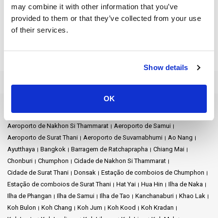
costa nordeste de Phuket torna-se fácil.
may combine it with other information that you’ve
provided to them or that they’ve collected from your use
O cais da ilha de Naka é mais do que apenas um local onde se
of their services.
aterra. É o início de uma aventura de luxo. Pense nele como a
porta de entrada para um mundo repleto de luxo e conveniência.
Quando entra no cais, está a entrar num reino de guloseimas
sofisticadas e belas vistas.
Show details
A estância da Ilha Naka fica nas proximidades e está repleta de
coisas extravagantes que o fazem sentir-se especial. E isso não
OK
é tudo. A baía de Phang Nga, nas proximidades, é como um
Destinos de Ferry
cartão postal que ganha vida com sua beleza deslumbrante. Há
Aeroporto de Nakhon Si Thammarat
Aeroporto de Samui
também a ilha de Naka Yai, que é uma joia à espera de ser
Aeroporto de Surat Thani
Aeroporto de Suvarnabhumi
Ao Nang
explorada.
Ayutthaya
Bangkok
Barragem de Ratchaprapha
Chiang Mai
Então, quando você chega ao Naka Island Pier, você não está
Chonburi
Chumphon
Cidade de Nakhon Si Thammarat
apenas começando um simples feriado; você está dando início
Cidade de Surat Thani
Donsak
Estação de comboios de Chumphon
a uma experiência inesquecível de férias de sonho.
Estação de comboios de Surat Thani
Hat Yai
Hua Hin
Ilha de Naka
Ilha de Phangan
Ilha de Samui
Ilha de Tao
Kanchanaburi
Khao Lak
Koh Bulon
Koh Chang
Koh Jum
Koh Kood
Koh Kradan
O que saber: