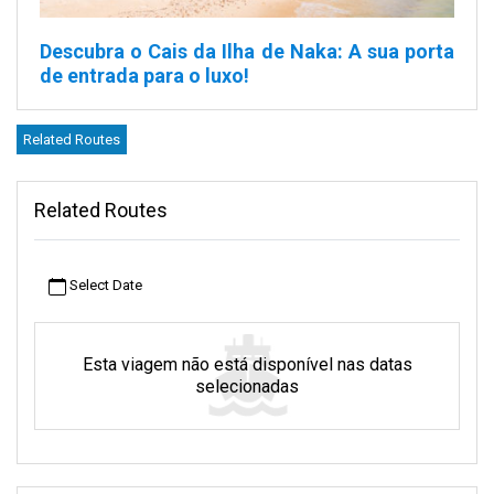
Descubra o Cais da Ilha de Naka:
A sua porta
de entrada para o luxo!
O Naka Island Pier, localizado a apenas 20 minutos do aeroporto
Related Routes
internacional de Phuket, é o seu ponto de partida para o paraíso.
Comece a sua viagem aqui e mergulhe no mundo de Naka Island,
um spa resort de coleção de luxo em Phuket. Com o famoso
Related Routes
Cais Ao Po e o Cais Bang Rong nas proximidades, as opções
são infinitas.
Sobre a Ilha Naka
Select Date
O Cais da Ilha Naka não é apenas um ponto de atracagem; é a
linha de partida da sua escapadela de luxo. A partir daqui, pode
Esta viagem não está disponível nas datas
viajar facilmente para a ilha Naka Yai, Koh Naka Noi e para as
selecionadas
pitorescas ilhas Koh Naka Yai. Conhecidas em conjunto como
Yai e Koh Naka, estas ilhas apresentam praias imaculadas e
maravilhas culturais.
Koh Yao Yai é outro belo destino ao alcance da mão,