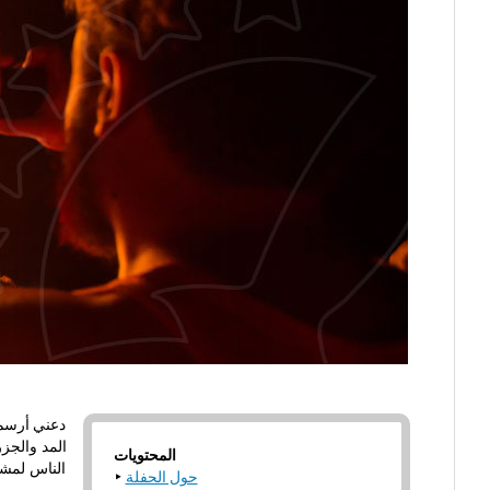
دعني أرسم 
المد والجز
المحتويات
الناس لمشا
حول الحفلة