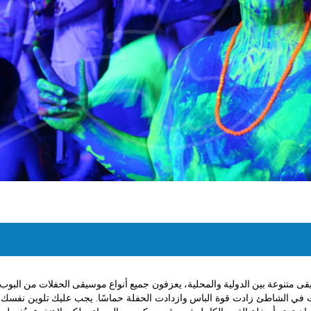
وعة بين الدولية والمحلية، يعزفون جميع أنواع موسيقى الحفلات من البوب، ا
م صوتي معزز، وكلما تعمقت في الشاطئ زادت قوة الباس وازدادت الحفلة حماسًا. يجب عليك تلو