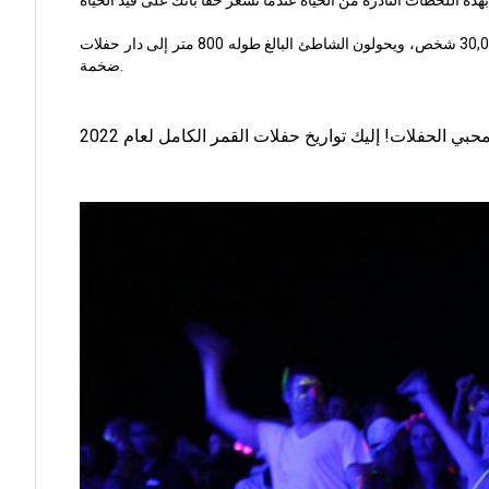
ألا تريد أن تكون جزءًا من شيء كبير؟ حسنًا، هذه هي أكبر حفلة كل شهر، حيث يحضرها 30,000 شخص، ويحولون الشاطئ البالغ طوله 800 متر إلى دار حفلات
ضخمة.