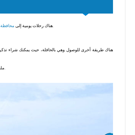
. تستغرق الرحلة حوالي ساعة و10 دقائق، ومن هناك يمكنك شراء تذكرة مشتركة للباص والقارب إلى كوه فانغان من المطار.
هناك رحلات يومية إلى
محافظة 
هناك طريقة أخرى للوصول وهي بالحافلة، حيث يمكنك شراء تذكرة 
ملحوظة: إذا اخترت القطار، يُفضل حجزه قبل 7 أيام على الأقل، لأن القطارات غالبًا ما تكون محجوزة بالكامل، خاصة في العطلات وعطلات نهاية الأسبوع.