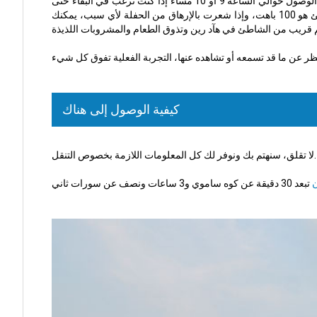
فوق البنفسجية التي تضيء كل شيء وتجعل الليل مشرقًا بألوانه الزاهية. تبدأ حفلة القمر الكامل في وقت مبكر من المساء، ولكن لا تنخدع، يُفضل الوصول حوالي الساعة 9 أو 10 مساءً إذا كنت ترغب في البقاء حتى
الصباح. بحلول هذا الوقت، تبدأ الحفلة بالكامل مع طلاء الجسم، وتألق كل شيء في الظلام، وعروض الألعاب النارية المذهلة، ورسم الدخول للشاطئ هو 100 باهت، وإذا شعرت بالإرهاق من الحفلة لأي سبب، يمكنك
م قريب من الشاطئ في
هآد رين
كيفية الوصول إلى هناك
لا تقلق، سنهتم بك ونوفر لك كل المعلومات اللازمة بخصوص التنقل.
ن
تبعد 30 دقيقة عن
كوه ساموي
و3 ساعات ونصف عن
سورات ثاني