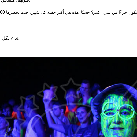
نداء لكل محبي الحفلات! إليك تواريخ حفلات القمر الكامل لعام 2022: