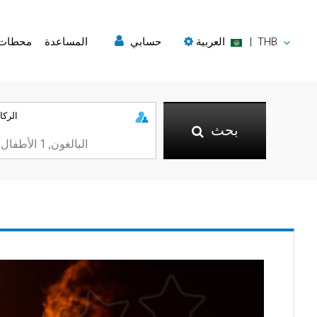
THB
|
العربية
حسابي
المساعدة
محطات
الركا
بحث