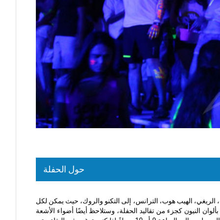
حول الحفلة
لريغي، الهيب هوب، الترانس، إلى التكنو والروك، حيث يمكن لكل
ين نفسك بألوان النيون كجزء من تقاليد الحفلة، وستلاحظ أيضًا أضواء الأشعة