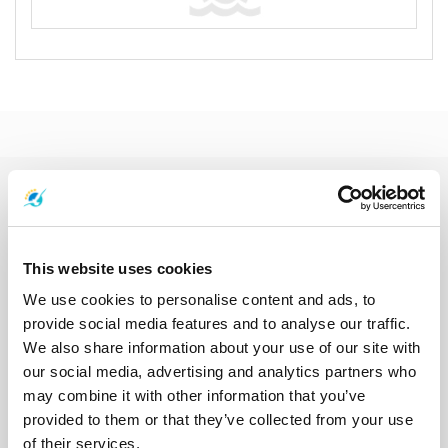
وجهات العبّارات
ترانج
ترات
تاك
براتشواب خيري خان
بانكوك
باتايا
أيوثايا
آو نانج
جزيرة فانجان
جزيرة ساموي
جزيرة تاو
تشونبوري
تشومفون
This website uses cookies
سد راتشابرافا
ساتون
رايونغ
رايلاي
دونساك
خاو لاك
جزيرة ناكا
فوكيت
فانغ نغا
شيانغ ماي
سيم ريب
سونغكلا
سورات ثاني
We use cookies to personalise content and ads, to
كوه تشانغ
كوه تاروتاو
كوه بولون
كوه بو
كرابي
كانشانابوري
provide social media features and to analyse our traffic.
كوه لانتا
كوه كود
كوه كرادان
كوه فاي فاي فاي
كوه ساميت
كوه جوم
We also share information about your use of our site with
كوه نانغ يوان
كوه موك
كوه ماك
كوه ليبي
كوه ليبونغ
كوه لوليانغ
our social media, advertising and analytics partners who
لانكاوي
لامفون
لامبانغ
كوه ياو ياو ياي
كوه ياو نوي
كوه نغاي
may combine it with other information that you’ve
محطة قطار تشومفون
محطة سورات ثاني للقطارات
ماي هونغ سون
provided to them or that they’ve collected from your use
مطار ساموي
مدينة ناخون سي ثامارات
مدينة سورات ثاني
of their services.