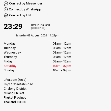
Connect by Messenger
Connect by WhatsApp
Connect by LINE
23:29
Time in Thailand
(UTC+07:00)
Saturday 08 August 2026, 11:29pm
Monday
08am - 12am
Tuesday
08am - 12am
Wednesday
08am - 12am
Thursday
08am - 12am
Friday
08am - 12am
Saturday
10am - 07pm
Sunday
10am - 07pm
LiVa.com (Asia)
89/27 Chaofah Road
Chalong District
Muang Phuket
Phuket Province
Thailand, 83130