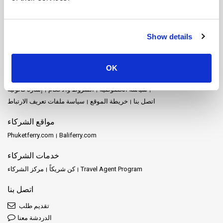
مطار ناخون سي ثامارات
مطار سوفارنابومي
مطار سورات ثاني
هات ياي
ناخون سي ثامارات
ناخون راتشاسيما
منتزه خاو سوك الوطني
هوا هين
Show details
خريطة الموقع
العروض الترويجية
محطات
Schedules and Prices
الوجهات
الرئيسية
OK
Travel Guide
الأسئلة الشائعة
المراجعات
المشغلون
الأخبار
الفعاليات
سياسة الخصوصية
الشروط والأحكام
إشارة قانونية
اتصل بنا
خريطة الموقع
سياسة ملفات تعريف الارتباط
مواقع الشركاء
Phuketferry.com
Baliferry.com
خدمات الشركاء
Travel Agent Program
كن شريكاً
مركز الشركاء
اتصل بنا
تقديم طلب
الدردشة معنا