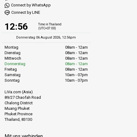
Connect by WhatsApp
Connect by LINE
12:56
Time in Thailand
(UTC+07:00)
Donnerstag 06 August 2026, 12:56pm
Montag
08am - 12am
Dienstag
08am - 12am
Mittwoch
08am - 12am
Donnerstag
08am - 12am
Freitag
08am - 12am
Samstag
10am - 07pm
Sonntag
10am - 07pm
LiVa.com (Asia)
89/27 Chaofah Road
Chalong District
Muang Phuket
Phuket Province
Thailand, 83130
Mit uns verbinden