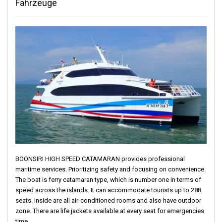
Die unberührten Strände von Koh Kood laden zu Momenten der
Fahrzeuge
Entspannung und Ruhe ein.
Haben Sie Geduld und nehmen Sie sich Zeit, um den besonderen
Charme jeder Insel zu genießen.
Die unberührte Klarheit des Wassers von Koh Kood macht das
Schnorcheln zu einem außergewöhnlichen Abenteuer.
Ein paar Brocken Thai können Ihre Interaktion mit den
freundlichen Einheimischen bereichern.
Umweltschutz ist das A und O: Sowohl Koh Mak als auch Koh
Kood setzen sich für ökologische Nachhaltigkeit ein, um
sicherzustellen, dass ihre Schönheit erhalten bleibt.
BOONSIRI HIGH SPEED CATAMARAN provides professional
maritime services. Prioritizing safety and focusing on convenience.
The boat is ferry catamaran type, which is number one in terms of
speed across the islands. It can accommodate tourists up to 288
seats. Inside are all air-conditioned rooms and also have outdoor
zone. There are life jackets available at every seat for emergencies
time.