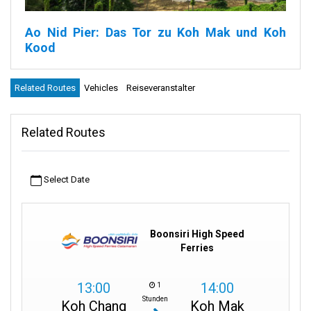
Ao Nid Pier: Das Tor zu Koh Mak und Koh
Kood
Der Ao Nid Pier auf der wunderschönen und malerischen Insel
Related Routes
Vehicles
Reiseveranstalter
Koh Mak ist nicht nur ein Pier. Er spielt eine viel bedeutendere
Rolle. Stellen Sie sich den Ao Nid Pier als Ihr persönliches
Empfangskomitee vor. Er führt Sie in zwei unglaubliche
Related Routes
Reiseziele ein: die unberührte Schönheit von Koh Mak und die
ruhige, gelassene Anziehungskraft von Koh Kood.
Select Date
Der Ao Nid Pier ist der wichtigste Zugangspunkt für Besucher
dieser beiden Inseln und wie das erste Kapitel eines spannenden
Buches. Er gibt den Ton für eine wunderbare und unvergessliche
Reise in die ruhige Umarmung der Natur und die friedliche
Boonsiri High Speed
Atmosphäre an, die diese Inseln zu bieten haben. Wenn Sie also
Ferries
den Ao Nid Pier betreten, sollten Sie wissen, dass Sie sich auf
den Beginn eines Abenteuers voller natürlicher Schönheit und
Ruhe begeben.
13:00
14:00
1
Stunden
Koh Chang
Koh Mak