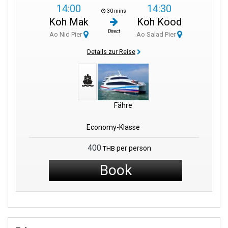
Bootsfahrt führt Sie nach Koh Kood, das oft ehrfürchtig als „Insel
14:00
14:30
30 mins
der Ruhe“ bezeichnet wird. Hier erwarten Sie unberührte Küsten,
Koh Mak
Koh Kood
üppige Dschungel und ein entspannter Lebensstil, der Ihre
Direct
Ao Nid Pier
Ao Salad Pier
Entdeckungen auf Koh Mak perfekt ergänzt.
Details zur Reise
Am Ao Nid Pier geht es nicht nur darum, an Bord oder von Bord
eines Bootes zu gehen, sondern wirklich in die Pracht der Natur
einzutauchen. Dieser Ort ist mehr als nur ein Durchgangsort – er
präsentiert Ihnen eine Vielzahl von Naturwundern.
Fähre
Wenn Sie Trost in der Umarmung einer üppigen grünen
Umgebung finden oder im Herzen ein Abenteurer sind, der nach
Economy-Klasse
seinem nächsten aufregenden Inselabenteuer sucht, sollten Sie
Folgendes wissen: Der Ao Nid Pier ist das erste Kapitel einer
400
per person
THB
Geschichte voller Momente, die Sie für immer in Erinnerung
Book
behalten werden. Hier ist jeder Moment der Beginn einer
Erinnerung, die darauf wartet, geschaffen zu werden.
Wissenswertes: