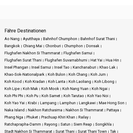
Fähre Destinationen
Ao Nang
Ayutthaya
Bahnhof Chumphon
Bahnhof Surat Thani
Bangkok
Chiang Mai
Chonburi
Chumphon
Donsak
Flughafen Nakhon Si Thammarat
Flughafen Samui
Flughafen Surat Thani
Flughafen Suvarnabhumi
Hat Yai
Hua Hin
Insel Phangan
Insel Samui
Insel Tao
Kanchanaburi
Khao Lak
Khao-Sok-Nationalpark
Koh Bulon
Koh Chang
Koh Jum
Koh Kood
Koh Kradan
Koh Lanta
Koh Laoliang
Koh Libong
Koh Lipe
Koh Mak
Koh Mook
Koh Nang Yuan
Koh Ngai
Koh Phi Phi
Koh Pu
Koh Samet
Koh Tarutao
Koh Yao Noi
Koh Yao Yai
Krabi
Lampang
Lamphun
Langkawi
Mae Hong Son
Naka Island
Nakhon Ratchasima
Nakhon Si Thammarat
Pattaya
Phang Nga
Phuket
Prachuap Khiri Khan
Railay
Ratchaprapha-Damm
Rayong
Satun
Siem Reap
Songkhla
Stadt Nakhon Si Thammarat
Surat Thani
Surat Thani Town
Tak