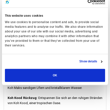
bieten, damit Sie Ihr Ziel schnell erreichen.
Klimatisierter Komfort:
Genießen Sie eine angenehme Reise in
This website uses cookies
unseren klimatisierten Fähren, um der Hitze zu entfliehen und ein
entspanntes Erlebnis zu gewährleisten.
We use cookies to personalise content and ads, to provide social
media features and to analyse our traffic. We also share information
about your use of our site with our social media, advertising and
Nahtloser Busservice:
Nutzen Sie unseren Boonsiri-Busservice,
analytics partners who may combine it with other information that
der Bangkok mit dem Laem Sok Pier verbindet und Ihre Reise
you’ve provided to them or that they’ve collected from your use of
vereinfacht.
their services.
Mehrere Reiseziele:
Entdecken Sie die Schönheit von Koh Mak,
Koh Kood und mehr mit unseren gut angebundenen
Show details
Fährverbindungen.
Auf einen Blick:
Einige der von uns angebotenen Ziele
OK
Das Paradies auf Koh Mak:
Erleben Sie die ruhige Schönheit von
Koh Maks sandigen Ufern und kristallklarem Wasser.
Koh Kood Rückzug:
Entspannen Sie sich an den ruhigen Stränden
von Koh Kood, einer tropischen Oase.