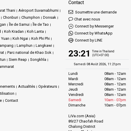
Contact
rat Thani
Aéroport Suvarnabhumi
Soumettre une demande
Chonburi
Chumphon
Donsak
Chat avec nous
ngan
Île de Samui
Île de Tao
Connect by Messenger
d
Koh Kradan
Koh Lanta
Connect by WhatsApp
 Yuan
Koh Ngai
Koh Phi Phi
Connect by LINE
ampang
Lamphun
Langkawi
23:21
Time in Thailand
rat
Parc national de Khao Sok
(UTC+07:00)
tun
Siem Reap
Songkhla
Samedi 08 Août 2026, 11:21pm
hammarat
Lundi
08am - 12am
Mardi
08am - 12am
Mercredi
08am - 12am
énements
Actualités
Opérateurs
Jeudi
08am - 12am
ilisation
Vendredi
08am - 12am
Samedi
10am - 07pm
te
Contact
Dimanche
10am - 07pm
LiVa.com (Asia)
89/27 Chaofah Road
Chalong District