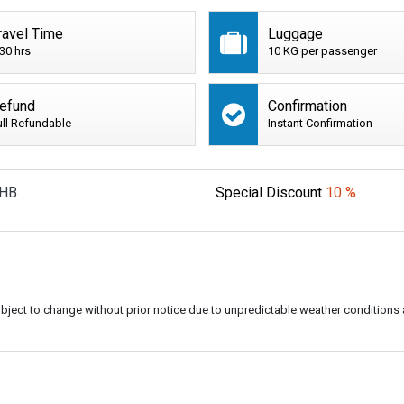
ravel Time
Luggage
:30 hrs
10 KG per passenger
efund
Confirmation
ull Refundable
Instant Confirmation
HB
Special Discount
10 %
subject to change without prior notice due to unpredictable weather conditions 