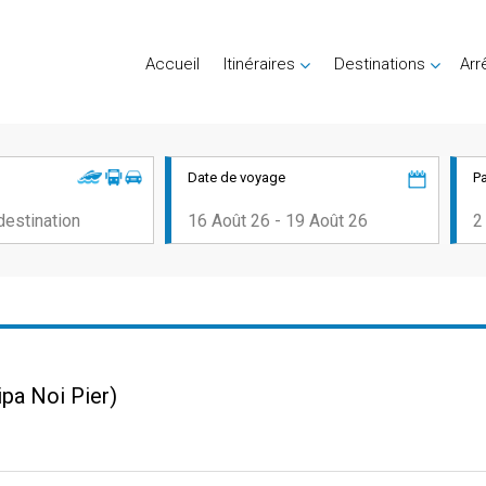
Accueil
Itinéraires
Destinations
Arr
Date de voyage
P
ipa Noi Pier)