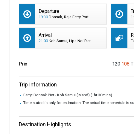
Departure
T
19:30
Donsak, Raja Ferry Port
1
Arrival
R
21:00
Koh Samui, Lipa Noi Pier
F
Prix
120
108
T
Trip Information
Ferry: Donsak Pier - Koh Samui (Island) (1hr 30mins)
Time stated is only for estimation. The actual time schedule is 
Destination Highlights