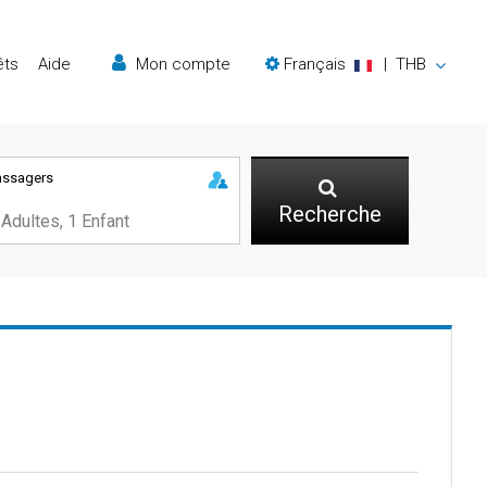
êts
Aide
Mon compte
Français
|
THB
assagers
Recherche