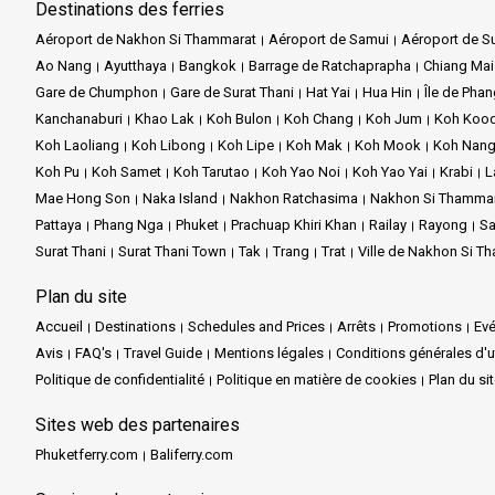
Destinations des ferries
Aéroport de Nakhon Si Thammarat
Aéroport de Samui
Aéroport de Su
Ao Nang
Ayutthaya
Bangkok
Barrage de Ratchaprapha
Chiang Mai
Gare de Chumphon
Gare de Surat Thani
Hat Yai
Hua Hin
Île de Pha
Kanchanaburi
Khao Lak
Koh Bulon
Koh Chang
Koh Jum
Koh Koo
Koh Laoliang
Koh Libong
Koh Lipe
Koh Mak
Koh Mook
Koh Nang
Koh Pu
Koh Samet
Koh Tarutao
Koh Yao Noi
Koh Yao Yai
Krabi
L
Mae Hong Son
Naka Island
Nakhon Ratchasima
Nakhon Si Thamma
Pattaya
Phang Nga
Phuket
Prachuap Khiri Khan
Railay
Rayong
Sa
Surat Thani
Surat Thani Town
Tak
Trang
Trat
Ville de Nakhon Si T
Plan du site
Accueil
Destinations
Schedules and Prices
Arrêts
Promotions
Ev
Avis
FAQ's
Travel Guide
Mentions légales
Conditions générales d'ut
Politique de confidentialité
Politique en matière de cookies
Plan du si
Sites web des partenaires
Phuketferry.com
Baliferry.com