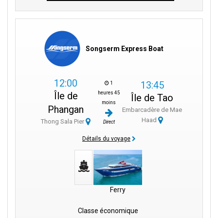
Songserm Express Boat
12:00
13:45
1
heures 45
Île de
Île de Tao
moins
Phangan
Embarcadère de Mae
Haad
Thong Sala Pier
Direct
Détails du voyage
Ferry
Classe économique