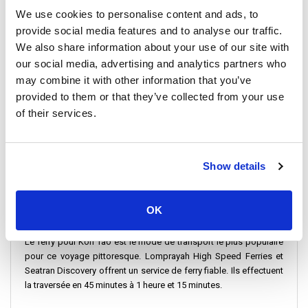
We use cookies to personalise content and ads, to
provide social media features and to analyse our traffic.
We also share information about your use of our site with
our social media, advertising and analytics partners who
may combine it with other information that you’ve
provided to them or that they’ve collected from your use
of their services.
Embarquez pour un voyage envoûtant entre Koh Phangan et Koh
Tao, deux joyaux du golfe de Thaïlande. Cet itinéraire est réputé
pour la beauté de ses paysages et sa facilité de déplacement. Il
Show details
relie la vibrante fête de la pleine lune à Haad Rin sur Koh Phangan
aux rivages tranquilles de la plage de Sairee sur Koh Tao.
OK
Comment se rendre à Koh Tao
Le ferry pour Koh Tao est le mode de transport le plus populaire
pour ce voyage pittoresque. Lomprayah High Speed Ferries et
Seatran Discovery offrent un service de ferry fiable. Ils effectuent
la traversée en 45 minutes à 1 heure et 15 minutes.