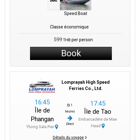
Speed Boat
Classe économique
599
per person
THB
Book
Lomprayah High Speed
Ferries Co., Ltd.
16:45
17:45
1
Île de
Île de Tao
heures
Phangan
Embarcadère de Mae
Direct
Haad
Thong Sala Pier
Détails du voyage