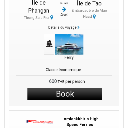
Île de
Île de Tao
heures
Phangan
Embarcadère de Mae
Direct
Haad
Thong Sala Pier
Détails du voyage
Ferry
Classe économique
600
per person
THB
Book
Lomlahkkhirin High
Speed Ferries