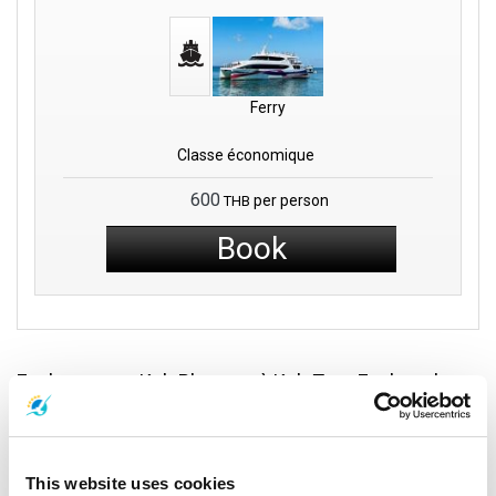
Ferry
Classe économique
600
per person
THB
Book
Explorer avec Koh Phangan à Koh Tao : Explorer les
couleurs de l'île
This website uses cookies