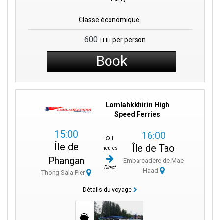
Classe économique
600
per person
THB
Book
Lomlahkkhirin High
Speed Ferries
15:00
16:00
1
Île de
Île de Tao
heures
Phangan
Embarcadère de Mae
Direct
Haad
Thong Sala Pier
Détails du voyage