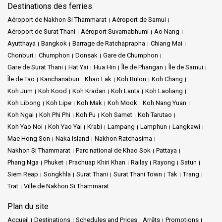
Destinations des ferries
Aéroport de Nakhon Si Thammarat
Aéroport de Samui
Aéroport de Surat Thani
Aéroport Suvarnabhumi
Ao Nang
Ayutthaya
Bangkok
Barrage de Ratchaprapha
Chiang Mai
Chonburi
Chumphon
Donsak
Gare de Chumphon
Gare de Surat Thani
Hat Yai
Hua Hin
Île de Phangan
Île de Samui
Île de Tao
Kanchanaburi
Khao Lak
Koh Bulon
Koh Chang
Koh Jum
Koh Kood
Koh Kradan
Koh Lanta
Koh Laoliang
Koh Libong
Koh Lipe
Koh Mak
Koh Mook
Koh Nang Yuan
Koh Ngai
Koh Phi Phi
Koh Pu
Koh Samet
Koh Tarutao
Koh Yao Noi
Koh Yao Yai
Krabi
Lampang
Lamphun
Langkawi
Mae Hong Son
Naka Island
Nakhon Ratchasima
Nakhon Si Thammarat
Parc national de Khao Sok
Pattaya
Phang Nga
Phuket
Prachuap Khiri Khan
Railay
Rayong
Satun
Siem Reap
Songkhla
Surat Thani
Surat Thani Town
Tak
Trang
Trat
Ville de Nakhon Si Thammarat
Plan du site
Accueil
Destinations
Schedules and Prices
Arrêts
Promotions