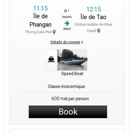
11:15
12:15
1
Île de
Île de Tao
heures
Phangan
Embarcadère de Mae
Direct
Haad
Thong Sala Pier
Détails du voyage
Speed Boat
Classe économique
600
per person
THB
Book