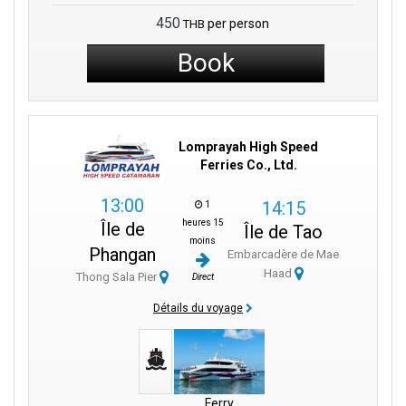
450
per person
THB
Book
Lomprayah High Speed
Ferries Co., Ltd.
13:00
14:15
1
heures 15
Île de
Île de Tao
moins
Phangan
Embarcadère de Mae
Haad
Thong Sala Pier
Direct
Détails du voyage
Ferry