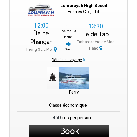
Lomprayah High Speed
Ferries Co., Ltd.
12:00
13:30
1
heures 30
Île de
Île de Tao
moins
Phangan
Embarcadère de Mae
Haad
Thong Sala Pier
Direct
Détails du voyage
Ferry
Classe économique
450
per person
THB
Book