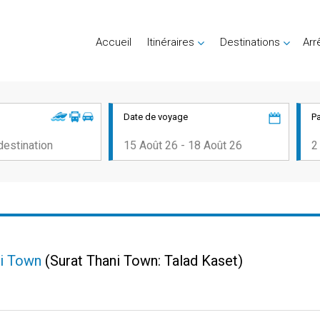
Accueil
Itinéraires
Destinations
Arr
Date de voyage
P
ni Town
(Surat Thani Town: Talad Kaset)