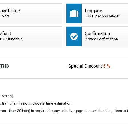
ravel Time
Luggage
:15 hrs
10 KG per passenger
efund
Confirmation
ull Refundable
Instant Confirmation
THB
Special Discount
5 %
 15mins)
 traffic jam is not include in time estimation.
ore than 20 inch) is required to pay extra luggage fees and handling fees to th