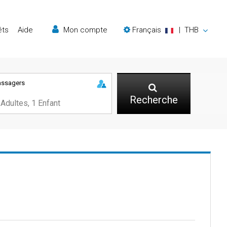
êts
Aide
Mon compte
Français
|
THB
assagers
Recherche