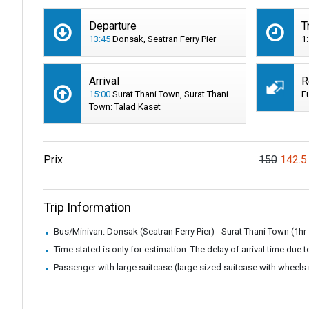
Departure
T
13:45
Donsak, Seatran Ferry Pier
1
Arrival
R
15:00
Surat Thani Town, Surat Thani
F
Town: Talad Kaset
Prix
150
142.5
Trip Information
Bus/Minivan: Donsak (Seatran Ferry Pier) - Surat Thani Town (1hr
Time stated is only for estimation. The delay of arrival time due to
Passenger with large suitcase (large sized suitcase with wheels m