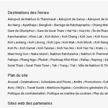
Destinations des ferries
Aéroport de Nakhon Si Thammarat
Aéroport de Samui
Aéroport de Su
Ao Nang
Ayutthaya
Bangkok
Barrage de Ratchaprapha
Chiang Mai
Gare de Chumphon
Gare de Surat Thani
Hat Yai
Hua Hin
Île de Pha
Kanchanaburi
Khao Lak
Koh Bulon
Koh Chang
Koh Jum
Koh Koo
Koh Laoliang
Koh Libong
Koh Lipe
Koh Mak
Koh Mook
Koh Nang
Koh Pu
Koh Samet
Koh Tarutao
Koh Yao Noi
Koh Yao Yai
Krabi
L
Mae Hong Son
Naka Island
Nakhon Ratchasima
Nakhon Si Thamma
Pattaya
Phang Nga
Phuket
Prachuap Khiri Khan
Railay
Rayong
Sa
Surat Thani
Surat Thani Town
Tak
Trang
Trat
Ville de Nakhon Si T
Plan du site
Accueil
Destinations
Schedules and Prices
Arrêts
Promotions
Ev
Avis
FAQ's
Travel Guide
Mentions légales
Conditions générales d'ut
Politique de confidentialité
Politique en matière de cookies
Plan du si
Sites web des partenaires