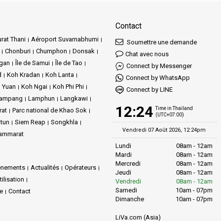
Contact
rat Thani
Aéroport Suvarnabhumi
Soumettre une demande
Chonburi
Chumphon
Donsak
Chat avec nous
ngan
Île de Samui
Île de Tao
Connect by Messenger
d
Koh Kradan
Koh Lanta
Connect by WhatsApp
 Yuan
Koh Ngai
Koh Phi Phi
Connect by LINE
ampang
Lamphun
Langkawi
12:24
Time in Thailand
rat
Parc national de Khao Sok
(UTC+07:00)
tun
Siem Reap
Songkhla
Vendredi 07 Août 2026, 12:24pm
hammarat
Lundi
08am - 12am
Mardi
08am - 12am
Mercredi
08am - 12am
énements
Actualités
Opérateurs
Jeudi
08am - 12am
ilisation
Vendredi
08am - 12am
Samedi
10am - 07pm
te
Contact
Dimanche
10am - 07pm
LiVa.com (Asia)