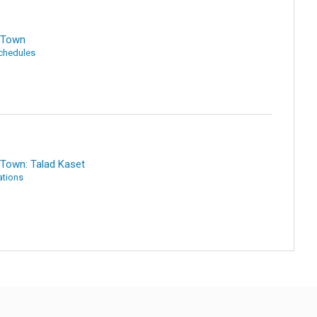
i Town
Schedules
 Town: Talad Kaset
ations