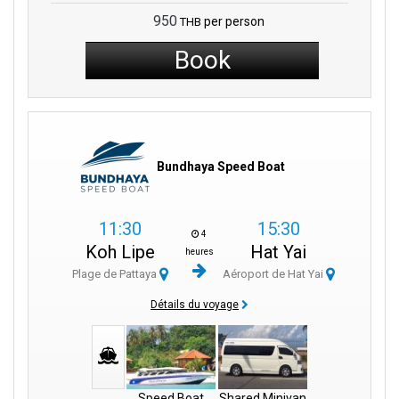
950
per person
THB
Book
Bundhaya Speed Boat
11:30
15:30
4
Koh Lipe
Hat Yai
heures
Plage de Pattaya
Aéroport de Hat Yai
Détails du voyage
Speed Boat
Shared Minivan