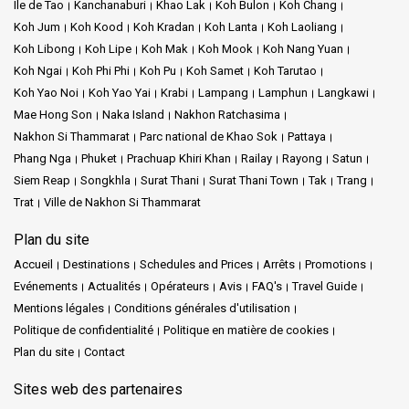
Île de Tao
Kanchanaburi
Khao Lak
Koh Bulon
Koh Chang
Koh Jum
Koh Kood
Koh Kradan
Koh Lanta
Koh Laoliang
Koh Libong
Koh Lipe
Koh Mak
Koh Mook
Koh Nang Yuan
Koh Ngai
Koh Phi Phi
Koh Pu
Koh Samet
Koh Tarutao
Koh Yao Noi
Koh Yao Yai
Krabi
Lampang
Lamphun
Langkawi
Mae Hong Son
Naka Island
Nakhon Ratchasima
Nakhon Si Thammarat
Parc national de Khao Sok
Pattaya
Phang Nga
Phuket
Prachuap Khiri Khan
Railay
Rayong
Satun
Siem Reap
Songkhla
Surat Thani
Surat Thani Town
Tak
Trang
Trat
Ville de Nakhon Si Thammarat
Plan du site
Accueil
Destinations
Schedules and Prices
Arrêts
Promotions
Evénements
Actualités
Opérateurs
Avis
FAQ's
Travel Guide
Mentions légales
Conditions générales d'utilisation
Politique de confidentialité
Politique en matière de cookies
Plan du site
Contact
Sites web des partenaires