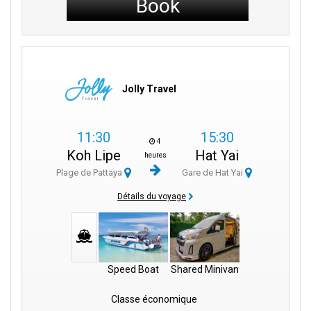
Book
Jolly Travel
11:30
15:30
4
Koh Lipe
Hat Yai
heures
Plage de Pattaya
Gare de Hat Yai
Détails du voyage
Speed Boat
Shared Minivan
Classe économique