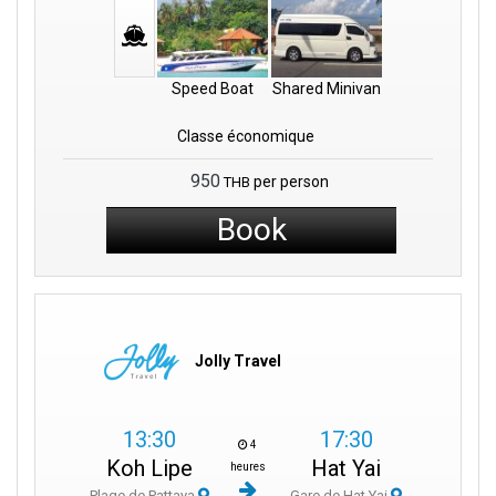
Speed Boat
Shared Minivan
Classe économique
950
per person
THB
Book
Jolly Travel
13:30
17:30
4
Koh Lipe
Hat Yai
heures
Plage de Pattaya
Gare de Hat Yai