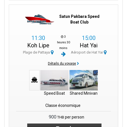
Satun Pakbara Speed
Boat Club
11:30
15:00
3
heures 30
Koh Lipe
Hat Yai
moins
Plage de Pattaya
Aéroport de Hat Yai
Détails du voyage
Speed Boat
Shared Minivan
Classe économique
900
per person
THB