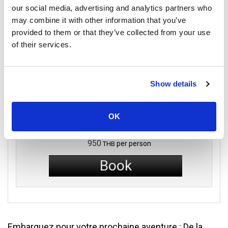
13:30
17:30
our social media, advertising and analytics partners who
4
Koh Lipe
Hat Yai
heures
may combine it with other information that you’ve
Plage de Pattaya
Aéroport de Hat Yai
provided to them or that they’ve collected from your use
of their services.
Détails du voyage
Show details
Speed Boat
Shared Minivan
OK
Classe économique
950
per person
THB
Book
Embarquez pour votre prochaine aventure : De la