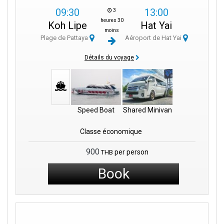
09:30
13:00
3
heures 30
Koh Lipe
Hat Yai
moins
Plage de Pattaya
Aéroport de Hat Yai
Détails du voyage
Speed Boat
Shared Minivan
Classe économique
900
per person
THB
Book