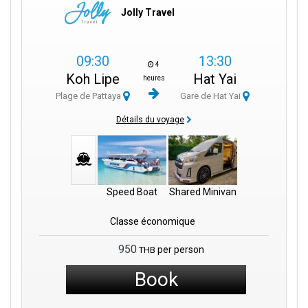
Jolly Travel
09:30
13:30
4
Koh Lipe
Hat Yai
heures
Plage de Pattaya
Gare de Hat Yai
Détails du voyage
Speed Boat
Shared Minivan
Classe économique
950
per person
THB
Book