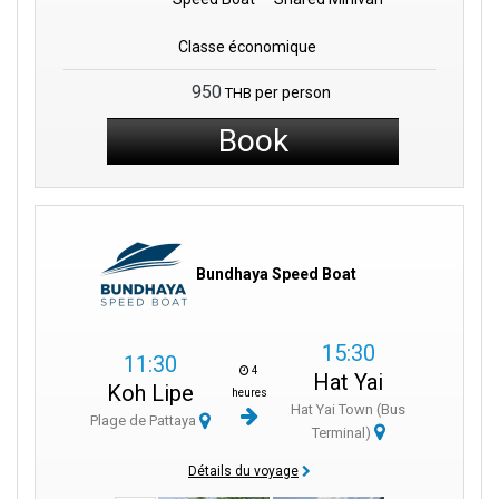
Classe économique
950
per person
THB
Book
Bundhaya Speed Boat
15:30
11:30
4
Hat Yai
Koh Lipe
heures
Hat Yai Town (Bus
Plage de Pattaya
Terminal)
Détails du voyage