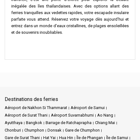
inégalée des îles thaïlandaises. Avec des options allant des
ferries tranquilles aux vedettes rapides, votre escapade insulaire
parfaite vous attend. Réservez votre voyage dès aujourd'hui et
entrez dans un monde d'eaux cristallines, de plages ensoleillées
et de souvenirs inoubliables.
Destinations des ferries
Aéroport de Nakhon Si Thammarat
Aéroport de Samui
Aéroport de Surat Thani
Aéroport Suvarnabhumi
Ao Nang
Ayutthaya
Bangkok
Barrage de Ratchaprapha
Chiang Mai
Chonburi
Chumphon
Donsak
Gare de Chumphon
Gare de Surat Thani
Hat Yai
Hua Hin
Île de Phangan
Île de Samui