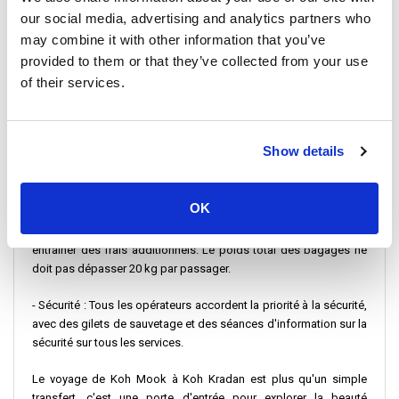
minutes avant le départ. Assurez-vous d'avoir votre billet et votre
our social media, advertising and analytics partners who
pièce d'identité à portée de main pour un embarquement en
may combine it with other information that you’ve
douceur. Les comptoirs d'enregistrement sont situés à
provided to them or that they’ve collected from your use
l'embarcadère de Koh Mook, facilement accessible depuis les
of their services.
principaux points de l'île.
Informations importantes sur le voyage :
Show details
- Durée du trajet : Le voyage peut durer entre 30 minutes en furet
et 15 minutes en bateau rapide, selon le service choisi.
OK
- Bagages : Chaque passager a droit à une valise et un bagage à
main. Veuillez noter que les bagages supplémentaires peuvent
entraîner des frais additionnels. Le poids total des bagages ne
doit pas dépasser 20 kg par passager.
- Sécurité : Tous les opérateurs accordent la priorité à la sécurité,
avec des gilets de sauvetage et des séances d'information sur la
sécurité sur tous les services.
Le voyage de Koh Mook à Koh Kradan est plus qu'un simple
transfert, c'est une porte d'entrée pour explorer la beauté