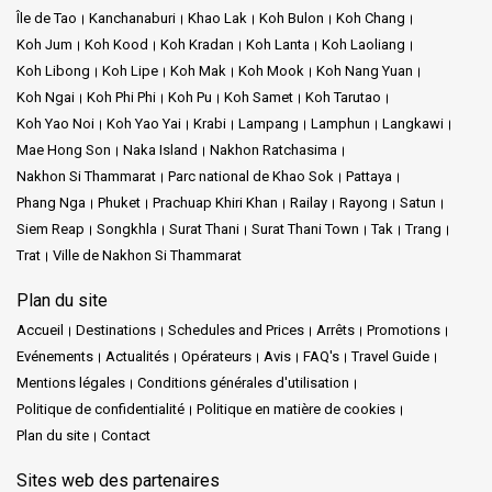
Île de Tao
Kanchanaburi
Khao Lak
Koh Bulon
Koh Chang
Koh Jum
Koh Kood
Koh Kradan
Koh Lanta
Koh Laoliang
Koh Libong
Koh Lipe
Koh Mak
Koh Mook
Koh Nang Yuan
Koh Ngai
Koh Phi Phi
Koh Pu
Koh Samet
Koh Tarutao
Koh Yao Noi
Koh Yao Yai
Krabi
Lampang
Lamphun
Langkawi
Mae Hong Son
Naka Island
Nakhon Ratchasima
Nakhon Si Thammarat
Parc national de Khao Sok
Pattaya
Phang Nga
Phuket
Prachuap Khiri Khan
Railay
Rayong
Satun
Siem Reap
Songkhla
Surat Thani
Surat Thani Town
Tak
Trang
Trat
Ville de Nakhon Si Thammarat
Plan du site
Accueil
Destinations
Schedules and Prices
Arrêts
Promotions
Evénements
Actualités
Opérateurs
Avis
FAQ's
Travel Guide
Mentions légales
Conditions générales d'utilisation
Politique de confidentialité
Politique en matière de cookies
Plan du site
Contact
Sites web des partenaires