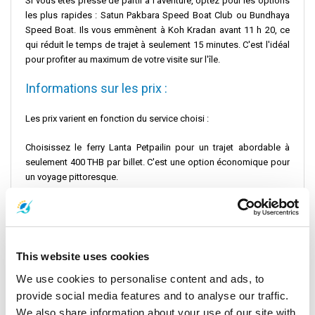
Si vous êtes pressé de partir à l'aventure, optez pour les options
les plus rapides : Satun Pakbara Speed Boat Club ou Bundhaya
Speed Boat. Ils vous emmènent à Koh Kradan avant 11 h 20, ce
qui réduit le temps de trajet à seulement 15 minutes. C'est l'idéal
pour profiter au maximum de votre visite sur l'île.
Informations sur les prix :
Les prix varient en fonction du service choisi :
Choisissez le ferry Lanta Petpailin pour un trajet abordable à
seulement 400 THB par billet. C'est une option économique pour
un voyage pittoresque.
Pour un voyage plus rapide, choisissez le Satun Pakbara Speed
Boat Club ou le Bundhaya Speed Boat. Tous deux proposent des
transferts rapides pour seulement 300 THB par personne, alliant
vitesse et valeur.
This website uses cookies
Instructions pour l'enregistrement :
We use cookies to personalise content and ads, to
provide social media features and to analyse our traffic.
Il est conseillé aux passagers de s'enregistrer au moins 30
We also share information about your use of our site with