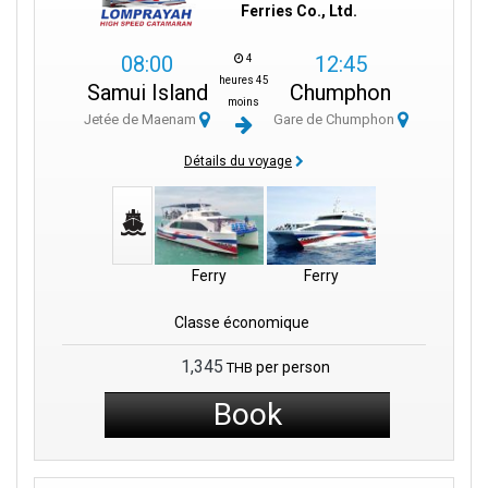
Ferries Co., Ltd.
08:00
12:45
4
heures 45
Samui Island
Chumphon
moins
Jetée de Maenam
Gare de Chumphon
Détails du voyage
Ferry
Ferry
Classe économique
1,345
per person
THB
Book