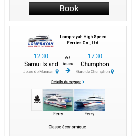
Book
Lomprayah High Speed
Ferries Co., Ltd.
12:30
17:30
5
Samui Island
Chumphon
heures
Jetée de Maenam
Gare de Chumphon
Détails du voyage
Ferry
Ferry
Classe économique