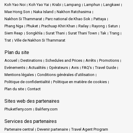
Koh Yao Noi
Koh Yao Yai
Krabi
Lampang
Lamphun
Langkawi
Mae Hong Son
Naka Island
Nakhon Ratchasima
Nakhon Si Thammarat
Parc national de Khao Sok
Pattaya
Phang Nga
Phuket
Prachuap Khiri Khan
Railay
Rayong
Satun
Siem Reap
Songkhla
Surat Thani
Surat Thani Town
Tak
Trang
Trat
Ville de Nakhon Si Thammarat
Plan du site
Accueil
Destinations
Schedules and Prices
Arrêts
Promotions
Evénements
Actualités
Opérateurs
Avis
FAQ's
Travel Guide
Mentions légales
Conditions générales d'utilisation
Politique de confidentialité
Politique en matière de cookies
Plan du site
Contact
Sites web des partenaires
Phuketferry.com
Baliferry.com
Services des partenaires
Partenaire central
Devenir partenaire
Travel Agent Program