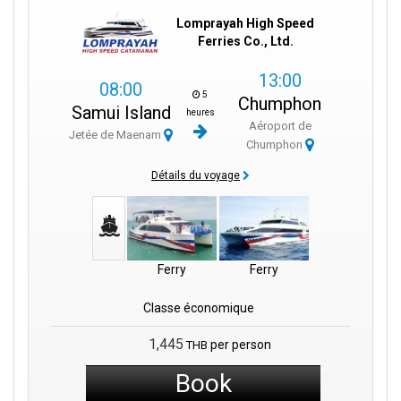
Lomprayah High Speed
Ferries Co., Ltd.
13:00
08:00
5
Chumphon
Samui Island
heures
Aéroport de
Jetée de Maenam
Chumphon
Détails du voyage
Ferry
Ferry
Classe économique
1,445
per person
THB
Book