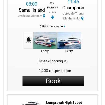
11:45
08:00
3
Chumphon
heures 45
Samui Island
moins
Jetée de Thung
Jetée de Maenam
Makham Noi
Détails du voyage
Ferry
Ferry
Classe économique
1,200
per person
THB
Book
Lomprayah High Speed