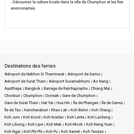
- Découvrez la culture locale dans la ville de Chumphon et les îles
environnantes.
Destinations des ferries
Aéroport de Nakhon Si Thammarat
Aéroport de Samui
Aéroport de Surat Thani
Aéroport Suvarnabhumi
Ao Nang
Ayutthaya
Bangkok
Barrage de Ratchaprapha
Chiang Mai
Chonburi
Chumphon
Donsak
Gare de Chumphon
Gare de Surat Thani
Hat Yai
Hua Hin
Île de Phangan
Île de Samui
Île de Tao
Kanchanaburi
Khao Lak
Koh Bulon
Koh Chang
Koh Jum
Koh Kood
Koh Kradan
Koh Lanta
Koh Laoliang
Koh Libong
Koh Lipe
Koh Mak
Koh Mook
Koh Nang Yuan
Koh Ngai
Koh Phi Phi
Koh Pu
Koh Samet
Koh Tarutao