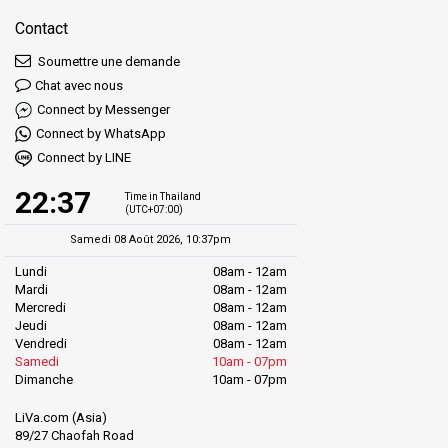
Contact
Soumettre une demande
Chat avec nous
Connect by Messenger
Connect by WhatsApp
Connect by LINE
22:37
Time in Thailand
(UTC+07:00)
Samedi 08 Août 2026, 10:37pm
Lundi
08am - 12am
Mardi
08am - 12am
Mercredi
08am - 12am
Jeudi
08am - 12am
Vendredi
08am - 12am
Samedi
10am - 07pm
Dimanche
10am - 07pm
LiVa.com (Asia)
89/27 Chaofah Road