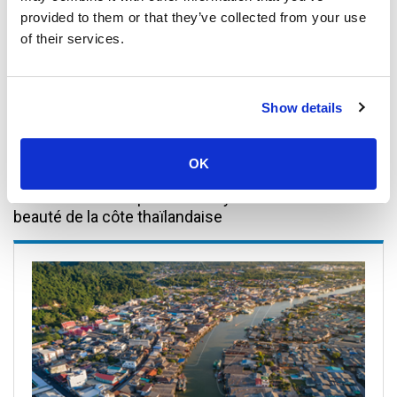
Classe économique
provided to them or that they’ve collected from your use
of their services.
1,450
per person
THB
Book
Show details
OK
De Samui à Chumphon en ferry : Découvrez la
beauté de la côte thaïlandaise