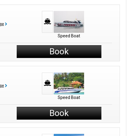
age
Speed Boat
Book
age
Speed Boat
Book