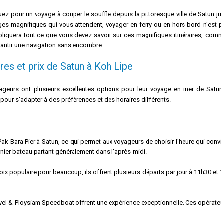
z pour un voyage à couper le souffle depuis la pittoresque ville de Satun jus
es magnifiques qui vous attendent, voyager en ferry ou en hors-bord n'est p
liquera tout ce que vous devez savoir sur ces magnifiques itinéraires, comm
antir une navigation sans encombre.
res et prix de Satun à Koh Lipe
ageurs ont plusieurs excellentes options pour leur voyage en mer de Satu
pour s'adapter à des préférences et des horaires différents.
Bara Pier à Satun, ce qui permet aux voyageurs de choisir l'heure qui convient
rnier bateau partant généralement dans l'après-midi.
 populaire pour beaucoup, ils offrent plusieurs départs par jour à 11h30 et 1
ravel & Ploysiam Speedboat offrent une expérience exceptionnelle. Ces opérate
.