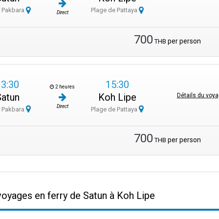
e Pakbara
Plage de Pattaya
Direct
700
per person
THB
13:30
15:30
2 heures
Satun
Koh Lipe
Détails du voy
Direct
e Pakbara
Plage de Pattaya
700
per person
THB
voyages en ferry de Satun à Koh Lipe