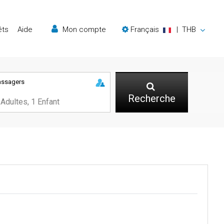
êts
Aide
Mon compte
Français
|
THB
assagers
Recherche