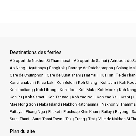
Destinations des ferries
Aéroport de Nakhon Si Thammarat
Aéroport de Samui
Aéroport de Su
Ao Nang
Ayutthaya
Bangkok
Barrage de Ratchaprapha
Chiang Mai
Gare de Chumphon
Gare de Surat Thani
Hat Yai
Hua Hin
Île de Pha
Kanchanaburi
Khao Lak
Koh Bulon
Koh Chang
Koh Jum
Koh Koo
Koh Laoliang
Koh Libong
Koh Lipe
Koh Mak
Koh Mook
Koh Nang
Koh Pu
Koh Samet
Koh Tarutao
Koh Yao Noi
Koh Yao Yai
Krabi
L
Mae Hong Son
Naka Island
Nakhon Ratchasima
Nakhon Si Thamma
Pattaya
Phang Nga
Phuket
Prachuap Khiri Khan
Railay
Rayong
Sa
Surat Thani
Surat Thani Town
Tak
Trang
Trat
Ville de Nakhon Si T
Plan du site