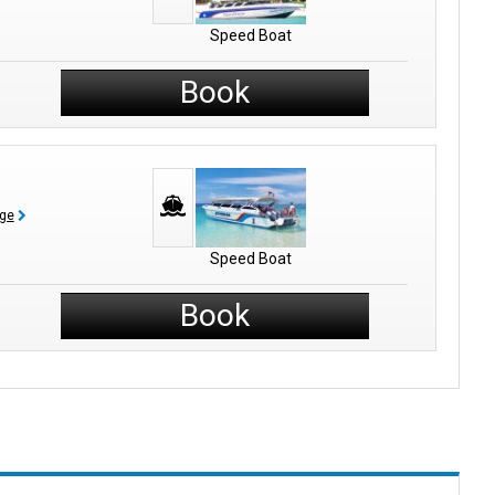
Speed Boat
Book
age
Speed Boat
Book