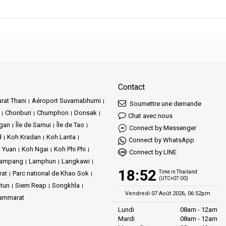
Contact
rat Thani
Aéroport Suvarnabhumi
Soumettre une demande
Chonburi
Chumphon
Donsak
Chat avec nous
ngan
Île de Samui
Île de Tao
Connect by Messenger
d
Koh Kradan
Koh Lanta
Connect by WhatsApp
 Yuan
Koh Ngai
Koh Phi Phi
Connect by LINE
ampang
Lamphun
Langkawi
18:52
Time in Thailand
rat
Parc national de Khao Sok
(UTC+07:00)
tun
Siem Reap
Songkhla
Vendredi 07 Août 2026, 06:52pm
hammarat
Lundi
08am - 12am
Mardi
08am - 12am