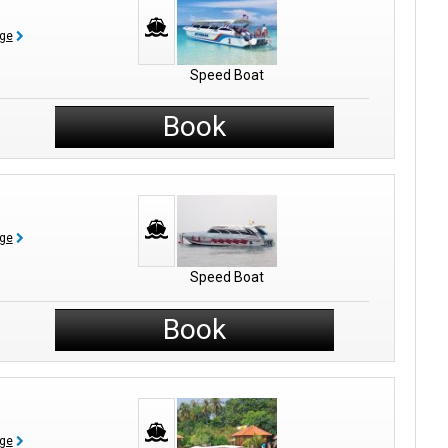
age
Speed Boat
Book
age
Speed Boat
Book
age