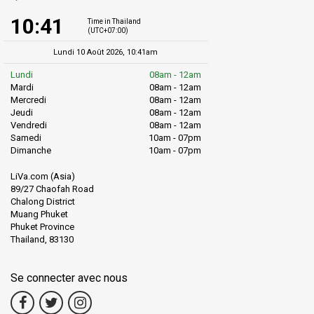
10:41
Time in Thailand
(UTC+07:00)
Lundi 10 Août 2026, 10:41am
Lundi
08am - 12am
Mardi
08am - 12am
Mercredi
08am - 12am
Jeudi
08am - 12am
Vendredi
08am - 12am
Samedi
10am - 07pm
Dimanche
10am - 07pm
LiVa.com (Asia)
89/27 Chaofah Road
Chalong District
Muang Phuket
Phuket Province
Thailand, 83130
Se connecter avec nous