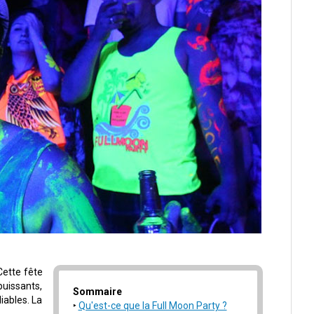
Cette fête
puissants,
Sommaire
iables. La
Qu'est-ce que la Full Moon Party ?