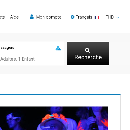
êts
Aide
Mon compte
Français
|
THB
assagers
Recherche