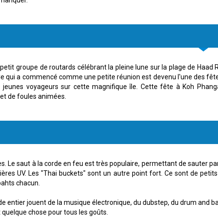
tit groupe de routards célébrant la pleine lune sur la plage de Haad Ri
. Ce qui a commencé comme une petite réunion est devenu l'une des fête
de jeunes voyageurs sur cette magnifique île. Cette fête à Koh Phan
et de foules animées.
. Le saut à la corde en feu est très populaire, permettant de sauter 
mières UV. Les "Thai buckets" sont un autre point fort. Ce sont de peti
bahts chacun.
 entier jouent de la musique électronique, du dubstep, du drum and bass
quelque chose pour tous les goûts.