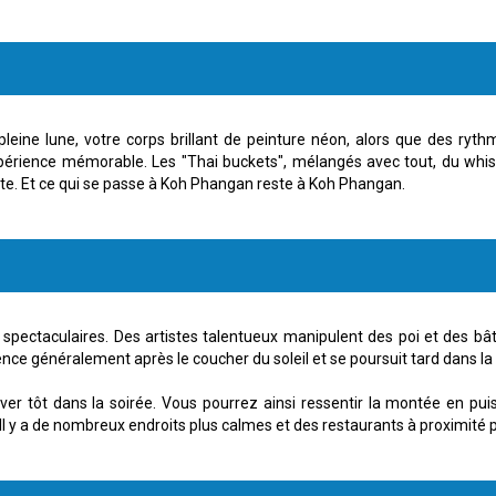
ne lune, votre corps brillant de peinture néon, alors que des rythmes
ience mémorable. Les "Thai buckets", mélangés avec tout, du whisky l
te. Et ce qui se passe à Koh Phangan reste à Koh Phangan.
u spectaculaires. Des artistes talentueux manipulent des poi et des
e généralement après le coucher du soleil et se poursuit tard dans la 
river tôt dans la soirée. Vous pourrez ainsi ressentir la montée en pu
Il y a de nombreux endroits plus calmes et des restaurants à proximité po