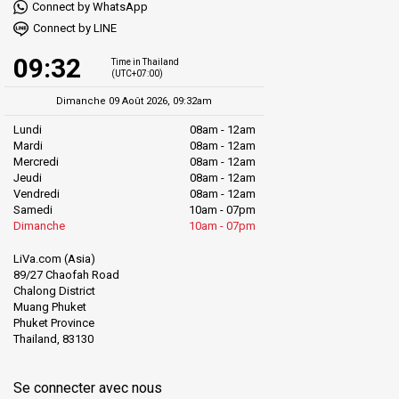
Connect by WhatsApp
Connect by LINE
09:32
Time in Thailand
(UTC+07:00)
Dimanche 09 Août 2026, 09:32am
Lundi
08am - 12am
Mardi
08am - 12am
Mercredi
08am - 12am
Jeudi
08am - 12am
Vendredi
08am - 12am
Samedi
10am - 07pm
Dimanche
10am - 07pm
LiVa.com (Asia)
89/27 Chaofah Road
Chalong District
Muang Phuket
Phuket Province
Thailand, 83130
Se connecter avec nous