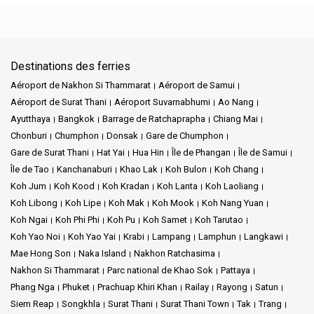
Destinations des ferries
Aéroport de Nakhon Si Thammarat
Aéroport de Samui
Aéroport de Surat Thani
Aéroport Suvarnabhumi
Ao Nang
Ayutthaya
Bangkok
Barrage de Ratchaprapha
Chiang Mai
Chonburi
Chumphon
Donsak
Gare de Chumphon
Gare de Surat Thani
Hat Yai
Hua Hin
Île de Phangan
Île de Samui
Île de Tao
Kanchanaburi
Khao Lak
Koh Bulon
Koh Chang
Koh Jum
Koh Kood
Koh Kradan
Koh Lanta
Koh Laoliang
Koh Libong
Koh Lipe
Koh Mak
Koh Mook
Koh Nang Yuan
Koh Ngai
Koh Phi Phi
Koh Pu
Koh Samet
Koh Tarutao
Koh Yao Noi
Koh Yao Yai
Krabi
Lampang
Lamphun
Langkawi
Mae Hong Son
Naka Island
Nakhon Ratchasima
Nakhon Si Thammarat
Parc national de Khao Sok
Pattaya
Phang Nga
Phuket
Prachuap Khiri Khan
Railay
Rayong
Satun
Siem Reap
Songkhla
Surat Thani
Surat Thani Town
Tak
Trang