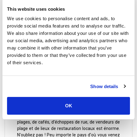
Koh Samui est une île connue dans le monde entier
comme destination culinaire. D'où que vous veniez,
This website uses cookies
vous pouvez trouver un morceau de votre plat
We use cookies to personalise content and ads, to
préféré dans l'un des restaurants de classe mondiale
provide social media features and to analyse our traffic.
de Samui, sous la houlette de chefs extrêmement
talentueux et novateurs, en plus de la célèbre cuisine
We also share information about your use of our site with
thaïlandaise traditionnelle et des restaurants de
our social media, advertising and analytics partners who
fusion à la mode, avec d'innombrables saveurs à
may combine it with other information that you’ve
découvrir. Chaque restaurant de Koh Samui possède
provided to them or that they’ve collected from your use
sa propre atmosphère.
of their services.
À Koh Samui
, vous pouvez trouver toutes sortes de
plats à tous les prix, quand vous le souhaitez, dans de
grands ou de petits restaurants, et même dans des
Show details
échoppes de rue, où vous dégusterez d'authentiques
spécialités traditionnelles et de délicieux fruits de
mer.
OK
À Samui, le nombre de restaurants, d'hôtels, de
plages, de cafés, d'échoppes de rue, de vendeurs de
plage et de lieux de restauration locaux est énorme.
N'oubliez pas ! Peu importe le pays d'où vous venez