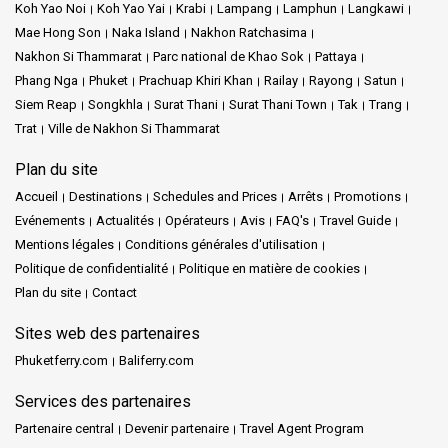
expérience thaïlandaise moderne. Enfin, terminer à Phnom Penh
Koh Yao Noi
Koh Yao Yai
Krabi
Lampang
Lamphun
Langkawi
vous plongera dans les récits de l'esprit de résistance d'une
Mae Hong Son
Naka Island
Nakhon Ratchasima
nation.
Nakhon Si Thammarat
Parc national de Khao Sok
Pattaya
Phang Nga
Phuket
Prachuap Khiri Khan
Railay
Rayong
Satun
Siem Reap
Songkhla
Surat Thani
Surat Thani Town
Tak
Trang
À savoir :
Trat
Ville de Nakhon Si Thammarat
À
Siem Reap
, le marchandage n'est pas une simple transaction,
Plan du site
c'est un art.
Accueil
Destinations
Schedules and Prices
Arrêts
Promotions
À Siem Reap, on négocie généralement la plupart des choses. Il
Evénements
Actualités
Opérateurs
Avis
FAQ's
Travel Guide
est conseillé de se mettre d'accord sur le prix d'un tuk-tuk avant
Mentions légales
Conditions générales d'utilisation
la course afin d'éviter toute confusion ultérieure.
Politique de confidentialité
Politique en matière de cookies
Plan du site
Contact
L'
offre
culinaire
de
Siem Reap
mêle goûts traditionnels et
saveurs du monde.
Sites web des partenaires
Quelques phrases en khmer permettent d'obtenir des sourires
Phuketferry.com
Baliferry.com
sincères.
Services des partenaires
La vie nocturne de Siem Reap,
riche en art traditionnel et en bars
Partenaire central
Devenir partenaire
Travel Agent Program
animés
, est incontournable.