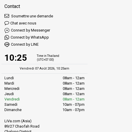
Contact
Soumettre une demande
Chat avec nous
Connect by Messenger
Connect by WhatsApp
Connect by LINE
10:25
Time in Thailand
(UTC+07:00)
Vendredi 07 Août 2026, 10:25am
Lundi
08am - 12am
Mardi
08am - 12am
Mercredi
08am - 12am
Jeudi
08am - 12am
Vendredi
08am - 12am
Samedi
10am - 07pm
Dimanche
10am - 07pm
LiVa.com (Asia)
89/27 Chaofah Road
Chalong District