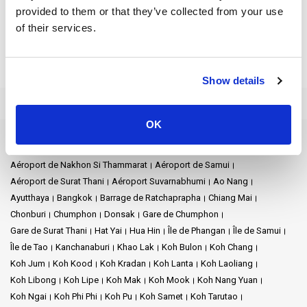
Après avoir exploré ces merveilles anciennes, il est temps de
provided to them or that they’ve collected from your use
s'immerger dans le charme moderne de Siem Reap. Le marché
of their services.
local est toujours en pleine effervescence, témoignant de la
grande culture et de la délicieuse cuisine de la région. À la
tombée de la nuit, Pub Street et le marché nocturne d'Angkor
s'animent et proposent de tout, de l'artisanat traditionnel aux
Show details
délices contemporains. Si Siem Reap change, elle n'en oublie
pas pour autant son passé. Les vestiges de l'époque des
Khmers rouges subsistent, un sombre témoignage de la
OK
résilience et de l'esprit de la ville.
Destinations des ferries
Aéroport de Nakhon Si Thammarat
Aéroport de Samui
Siem Reap, au Cambodge, est un voyage exquis. Elle s'étend de
la splendeur de l'empire khmer à l'effervescence de la vie
Aéroport de Surat Thani
Aéroport Suvarnabhumi
Ao Nang
moderne. C'est une ville où l'histoire et le présent coexistent
Ayutthaya
Bangkok
Barrage de Ratchaprapha
Chiang Mai
admirablement.
Chonburi
Chumphon
Donsak
Gare de Chumphon
Gare de Surat Thani
Hat Yai
Hua Hin
Île de Phangan
Île de Samui
Le point de rencontre du vieux marché de Siem Reap n'est qu'une
Île de Tao
Kanchanaburi
Khao Lak
Koh Bulon
Koh Chang
ouverture à la symphonie qu'est le Cambodge. Siem Reap
Koh Jum
Koh Kood
Koh Kradan
Koh Lanta
Koh Laoliang
résonne des récits d'une civilisation révolue, dont l'esprit est
Koh Libong
Koh Lipe
Koh Mak
Koh Mook
Koh Nang Yuan
vivant dans chaque ruelle et chaque temple. En commençant
votre voyage par les rues animées de Bangkok, vous vivrez une
Koh Ngai
Koh Phi Phi
Koh Pu
Koh Samet
Koh Tarutao