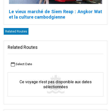
Le vieux marché de Siem Reap :
Angkor Wat
et la culture cambodgienne
Niché au cœur de Krong Siem Reap, le vieux marché est une
Related Routes
véritable tapisserie de la richesse culturelle de la région. Servant
de centre quotidien pour les habitants, ce marché propose de
tout, des produits frais à l'artisanat. Au fil du temps, il est devenu
Related Routes
un lieu populaire pour les voyageurs, beaucoup s'y retrouvant
avant de se rendre dans des villes comme Bangkok. Si vous
prévoyez de partir de là, essayez d'arriver 30 minutes à l'avance.
Select Date
Vous aurez ainsi le temps de vous frayer un chemin dans les
allées animées du marché sans vous presser.
À propos de Siem Reap
Ce voyage n'est pas disponible aux dates
sélectionnées
Siem Reap, au Cambodge, n'est pas seulement une ville, c'est
aussi une porte d'entrée vers le monde antique. Située près de la
rivière Siem Reap, cette ville animée est la plus proche du célèbre
parc archéologique d'Angkor. Ce dernier est classé au patrimoine
mondial de l'UNESCO. On y trouve les magnifiques temples