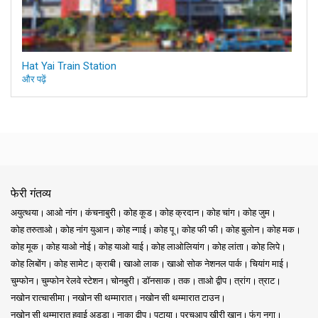
Hat Yai Train Station
और पढ़ें
फेरी गंतव्य
अयुत्थया
आओ नांग
कंचनाबुरी
कोह कूड
कोह क्रदान
कोह चांग
कोह जुम
कोह तरुताओ
कोह नांग युआन
कोह न्गाई
कोह पू
कोह फी फी
कोह बुलोन
कोह मक
कोह मूक
कोह याओ नोई
कोह याओ याई
कोह लाओलियांग
कोह लांता
कोह लिपे
कोह लिबोंग
कोह सामेट
क्राबी
खाओ लाक
खाओ सोक नेशनल पार्क
चियांग माई
चुम्फोन
चुम्फोन रेलवे स्टेशन
चोनबुरी
डॉनसाक
तक
ताओ द्वीप
त्रांग
त्राट
नखोन रात्चासीमा
नखोन सी थम्मारात
नखोन सी थम्मारात टाउन
नखोन सी थम्मारात हवाई अड्डा
नाका द्वीप
पटाया
प्रचुआप खीरी खान
फंग नगा