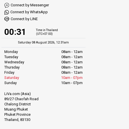
Connect by Messenger
Connect by WhatsApp
Connect by LINE
00:31
Time in Thailand
(UTC+07:00)
Saturday 08 August 2026, 12:31am
Monday
08am - 12am
Tuesday
08am - 12am
Wednesday
08am - 12am
Thursday
08am - 12am
Friday
08am - 12am
Saturday
10am - 07pm
Sunday
10am - 07pm
LiVa.com (Asia)
89/27 Chaofah Road
Chalong District
Muang Phuket
Phuket Province
Thailand, 83130