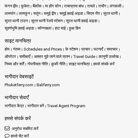
फंगन द्वीप
फुकेत
बैंकॉक
मा होंग सोन
राचाप्रापा बांध
रायले
रायोंग
लंगकावी
लामपांग
लामफुन
सतुंन
समुई द्वीप
समुई हवाई अड्डा
सिएम रीप
सुरत थानी
सुरत थानी टाउन
सुरत थानी रेलवे स्टेशन
सुरत थानी हवाई अड्डा
सुवर्णभूमि हवाई अड्डा
सॉन्गखला
हाट याई
हुआ हिन
साइट मानचित्र
होम
गंतव्य
Schedules and Prices
के स्टेशन
प्रचार
घटनाएँ
समाचार
ऑपरेटर
समीक्षाएँ
अक्सर पूछे जाने वाले प्रश्न
Travel Guide
कानूनी उल्लेख
नियम और शर्तें
गोपनीयता नीति
कुकी नीति
साइट मानचित्र
हमसे संपर्क करें
भागीदार वेबसाइटें
Phuketferry.com
Baliferry.com
भागीदार सेवाएँ
भागीदार केंद्र
भागीदार बनें
Travel Agent Program
हमसे संपर्क करें
अनुरोध सबमिट करें
हमसे चैट करें