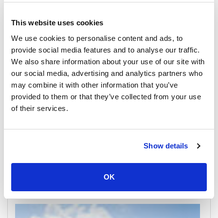
Koh Lipe
All Prices & Schedules
This website uses cookies
We use cookies to personalise content and ads, to
provide social media features and to analyse our traffic.
We also share information about your use of our site with
our social media, advertising and analytics partners who
may combine it with other information that you’ve
provided to them or that they’ve collected from your use
of their services.
Show details
Hat Yai
All Prices & Schedules
OK
Meeting Point Highlights