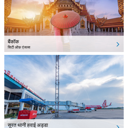
बैंकॉक
सिटी ऑफ़ एंजल्स
सुरत थानी हवाई अड्डा