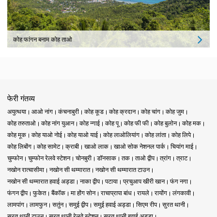
कोह फांगन बनाम कोह ताओ
फेरी गंतव्य
अयुत्थया
आओ नांग
कंचनाबुरी
कोह कूड
कोह क्रदान
कोह चांग
कोह जुम
कोह तरुताओ
कोह नांग युआन
कोह न्गाई
कोह पू
कोह फी फी
कोह बुलोन
कोह मक
कोह मूक
कोह याओ नोई
कोह याओ याई
कोह लाओलियांग
कोह लांता
कोह लिपे
कोह लिबोंग
कोह सामेट
क्राबी
खाओ लाक
खाओ सोक नेशनल पार्क
चियांग माई
चुम्फोन
चुम्फोन रेलवे स्टेशन
चोनबुरी
डॉनसाक
तक
ताओ द्वीप
त्रांग
त्राट
नखोन रात्चासीमा
नखोन सी थम्मारात
नखोन सी थम्मारात टाउन
नखोन सी थम्मारात हवाई अड्डा
नाका द्वीप
पटाया
प्रचुआप खीरी खान
फंग नगा
फंगन द्वीप
फुकेत
बैंकॉक
मा होंग सोन
राचाप्रापा बांध
रायले
रायोंग
लंगकावी
लामपांग
लामफुन
सतुंन
समुई द्वीप
समुई हवाई अड्डा
सिएम रीप
सुरत थानी
सुरत थानी टाउन
सुरत थानी रेलवे स्टेशन
सुरत थानी हवाई अड्डा