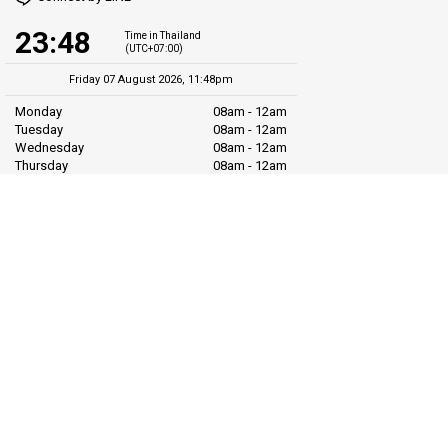
23:48
Time in Thailand
(UTC+07:00)
Friday 07 August 2026, 11:48pm
Monday
08am - 12am
Tuesday
08am - 12am
Wednesday
08am - 12am
Thursday
08am - 12am
Friday
08am - 12am
Saturday
10am - 07pm
Sunday
10am - 07pm
LiVa.com (Asia)
89/27 Chaofah Road
Chalong District
Muang Phuket
Phuket Province
Thailand, 83130
हमसे जुड़ें