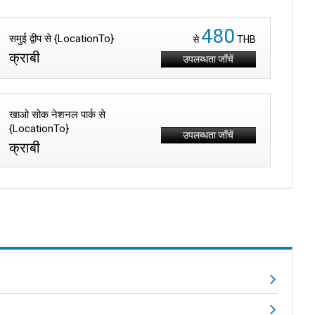
480
समुई द्वीप से {LocationTo}
से
THB
क्राबी
उपलब्धता जाँचें
खाओ सोक नेशनल पार्क से
{LocationTo}
उपलब्धता जाँचें
क्राबी