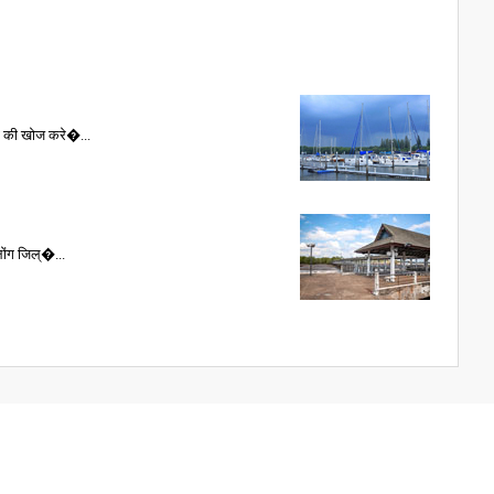
षण की खोज करे�...
लोंग जिल्�...