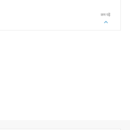
कम पढ़ें