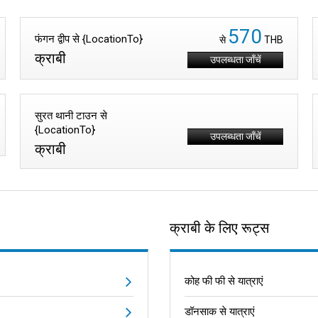
570
फंगन द्वीप से {LocationTo}
से
THB
क्राबी
उपलब्धता जाँचें
सुरत थानी टाउन से
{LocationTo}
उपलब्धता जाँचें
क्राबी
क्राबी के लिए रूट्स
कोह फी फी से यात्राएं
डॉनसाक से यात्राएं