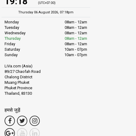
19:18
(UTC+07:00)
Thursday 06 August 2026, 07:18pm
Monday
08am - 12am
Tuesday
08am - 12am
Wednesday
08am - 12am
Thursday
08am - 12am
Friday
08am - 12am
Saturday
10am - 07pm
Sunday
10am - 07pm
LiVa.com (Asia)
89/27 Chaofah Road
Chalong District
Muang Phuket
Phuket Province
Thailand, 83130
हमसे जुड़ें