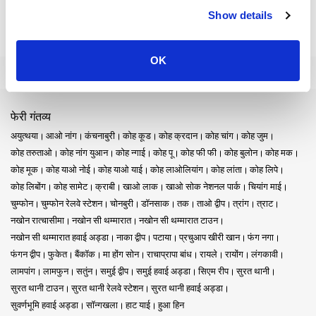
Show details
OK
फेरी गंतव्य
अयुत्थया
आओ नांग
कंचनाबुरी
कोह कूड
कोह क्रदान
कोह चांग
कोह जुम
कोह तरुताओ
कोह नांग युआन
कोह न्गाई
कोह पू
कोह फी फी
कोह बुलोन
कोह मक
कोह मूक
कोह याओ नोई
कोह याओ याई
कोह लाओलियांग
कोह लांता
कोह लिपे
कोह लिबोंग
कोह सामेट
क्राबी
खाओ लाक
खाओ सोक नेशनल पार्क
चियांग माई
चुम्फोन
चुम्फोन रेलवे स्टेशन
चोनबुरी
डॉनसाक
तक
ताओ द्वीप
त्रांग
त्राट
नखोन रात्चासीमा
नखोन सी थम्मारात
नखोन सी थम्मारात टाउन
नखोन सी थम्मारात हवाई अड्डा
नाका द्वीप
पटाया
प्रचुआप खीरी खान
फंग नगा
फंगन द्वीप
फुकेत
बैंकॉक
मा होंग सोन
राचाप्रापा बांध
रायले
रायोंग
लंगकावी
लामपांग
लामफुन
सतुंन
समुई द्वीप
समुई हवाई अड्डा
सिएम रीप
सुरत थानी
सुरत थानी टाउन
सुरत थानी रेलवे स्टेशन
सुरत थानी हवाई अड्डा
सुवर्णभूमि हवाई अड्डा
सॉन्गखला
हाट याई
हुआ हिन