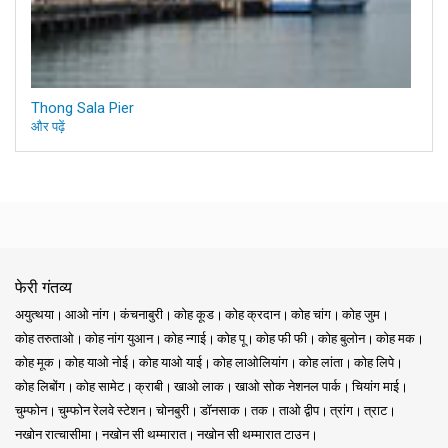
Thong Sala Pier
और पढ़ें
फेरी गंतव्य
अयुत्थया
आओ नांग
कंचनाबुरी
कोह कूड
कोह क्रदान
कोह चांग
कोह जुम
कोह तरुताओ
कोह नांग युआन
कोह न्गाई
कोह पू
कोह फी फी
कोह बुलोन
कोह मक
कोह मूक
कोह याओ नोई
कोह याओ याई
कोह लाओलियांग
कोह लांता
कोह लिपे
कोह लिबोंग
कोह सामेट
क्राबी
खाओ लाक
खाओ सोक नेशनल पार्क
चियांग माई
चुम्फोन
चुम्फोन रेलवे स्टेशन
चोनबुरी
डॉनसाक
तक
ताओ द्वीप
त्रांग
त्राट
नखोन रात्चासीमा
नखोन सी थम्मारात
नखोन सी थम्मारात टाउन