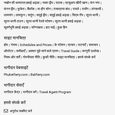
नखोन सी थम्मारात हवाई अड्डा
नाका द्वीप
पटाया
प्रचुआप खीरी खान
फंग नगा
फंगन द्वीप
फुकेत
बैंकॉक
मा होंग सोन
राचाप्रापा बांध
रायले
रायोंग
लंगकावी
लामपांग
लामफुन
सतुंन
समुई द्वीप
समुई हवाई अड्डा
सिएम रीप
सुरत थानी
सुरत थानी टाउन
सुरत थानी रेलवे स्टेशन
सुरत थानी हवाई अड्डा
सुवर्णभूमि हवाई अड्डा
सॉन्गखला
हाट याई
हुआ हिन
साइट मानचित्र
होम
गंतव्य
Schedules and Prices
के स्टेशन
प्रचार
घटनाएँ
समाचार
ऑपरेटर
समीक्षाएँ
अक्सर पूछे जाने वाले प्रश्न
Travel Guide
कानूनी उल्लेख
नियम और शर्तें
गोपनीयता नीति
कुकी नीति
साइट मानचित्र
हमसे संपर्क करें
भागीदार वेबसाइटें
Phuketferry.com
Baliferry.com
भागीदार सेवाएँ
भागीदार केंद्र
भागीदार बनें
Travel Agent Program
हमसे संपर्क करें
अनुरोध सबमिट करें