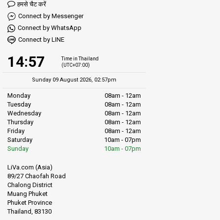
हमसे चैट करें
Connect by Messenger
Connect by WhatsApp
Connect by LINE
14:57
Time in Thailand
(UTC+07:00)
Sunday 09 August 2026, 02:57pm
Monday
08am - 12am
Tuesday
08am - 12am
Wednesday
08am - 12am
Thursday
08am - 12am
Friday
08am - 12am
Saturday
10am - 07pm
Sunday
10am - 07pm
LiVa.com (Asia)
89/27 Chaofah Road
Chalong District
Muang Phuket
Phuket Province
Thailand, 83130