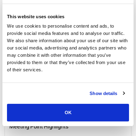
Surat Thani Town
This website uses cookies
All Prices & Schedules
We use cookies to personalise content and ads, to
provide social media features and to analyse our traffic.
We also share information about your use of our site with
our social media, advertising and analytics partners who
may combine it with other information that you’ve
provided to them or that they’ve collected from your use
of their services.
Show details
Koh Phangan
All Prices & Schedules
OK
Meeting Point Highlights