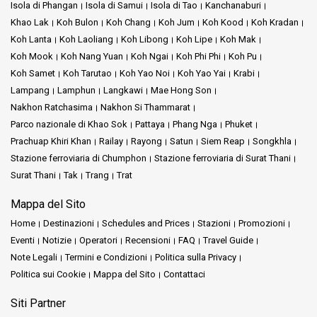
Isola di Phangan
Isola di Samui
Isola di Tao
Kanchanaburi
Khao Lak
Koh Bulon
Koh Chang
Koh Jum
Koh Kood
Koh Kradan
Koh Lanta
Koh Laoliang
Koh Libong
Koh Lipe
Koh Mak
Koh Mook
Koh Nang Yuan
Koh Ngai
Koh Phi Phi
Koh Pu
Koh Samet
Koh Tarutao
Koh Yao Noi
Koh Yao Yai
Krabi
Lampang
Lamphun
Langkawi
Mae Hong Son
Nakhon Ratchasima
Nakhon Si Thammarat
Parco nazionale di Khao Sok
Pattaya
Phang Nga
Phuket
Prachuap Khiri Khan
Railay
Rayong
Satun
Siem Reap
Songkhla
Stazione ferroviaria di Chumphon
Stazione ferroviaria di Surat Thani
Surat Thani
Tak
Trang
Trat
Mappa del Sito
Home
Destinazioni
Schedules and Prices
Stazioni
Promozioni
Eventi
Notizie
Operatori
Recensioni
FAQ
Travel Guide
Note Legali
Termini e Condizioni
Politica sulla Privacy
Politica sui Cookie
Mappa del Sito
Contattaci
Siti Partner