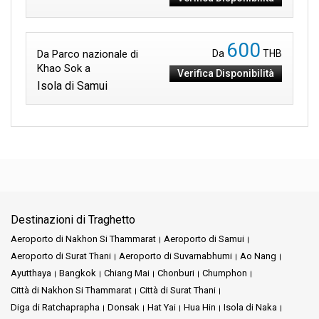
600
Da Parco nazionale di
Da
THB
Khao Sok a
Verifica Disponibilità
Isola di Samui
Destinazioni di Traghetto
Aeroporto di Nakhon Si Thammarat
Aeroporto di Samui
Aeroporto di Surat Thani
Aeroporto di Suvarnabhumi
Ao Nang
Ayutthaya
Bangkok
Chiang Mai
Chonburi
Chumphon
Città di Nakhon Si Thammarat
Città di Surat Thani
Diga di Ratchaprapha
Donsak
Hat Yai
Hua Hin
Isola di Naka