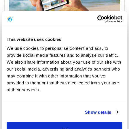
This website uses cookies
Previsioni meteo e maree per il Golfo di Thailandia
We use cookies to personalise content and ads, to
(Samui/Phangan/Tao/Surat Thani)
provide social media features and to analyse our traffic.
We also share information about your use of our site with
our social media, advertising and analytics partners who
28 September 2025
may combine it with other information that you’ve
Tutte le Località
provided to them or that they’ve collected from your use
of their services.
Percorsi verso Isola di Samui
Show details
199
Da Isola di Phangan a
Da
THB