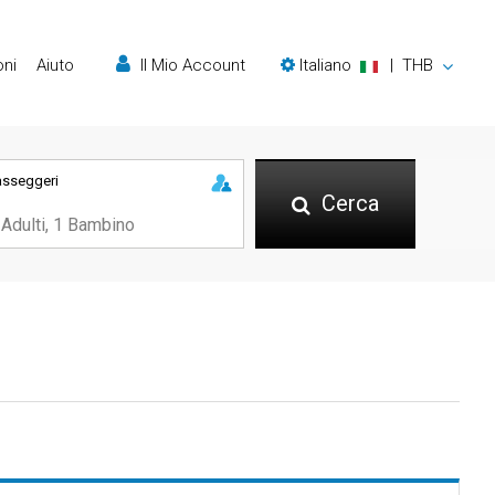
oni
Aiuto
Il Mio Account
Italiano
|
THB
asseggeri
Cerca