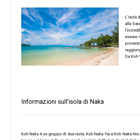
L'isola 
alla ba
l'incred
essere m
proveni
raggiung
Da Koh Y
Informazioni sull'isola di Naka
Koh Naka è un gruppo di due isole, Koh Naka Yai e Koh Naka Noi. L