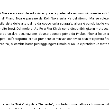
di Naka è accessibile solo via acqua e fa parte delle escursioni giornaliere di
ia di Phang Nga e passare da Koh Naka sulla via del ritorno. Ma se volet
ibile vista delle alte palme da cocco sulla spiaggia, allora è consigliabile v
olto brevi. Dal molo di Ao Po a Pha Khlok sono disponibili gite in motoscafo
te da un'altra destinazione, dovete passare prima da Phuket. Phuket ha un a
ere. Dall'aeroporto, si può prendere un minivan condiviso o un taxi privato fi
ao Yai, si cambia barca per raggiungere il molo di Ao Po e prendere un moto
a parola “Naka” significa “Serpente”, poiché la forma dell'isola forma un mi