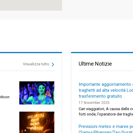
Ultime Notizie
Visualizza tutto
Importante aggiornamento di
traghetti ad alta velocità L
trasferimento gratuito
f Moon
17 November 2025
Cari viaggiatori, A causa delle 
forti onde, l’operatore dei tragh
Previsioni meteo e maree per
(Samui/Phangan/Tao/Surat 