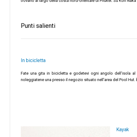
trovano al largo della costa nord-orientale di Phuket. Su Koh Naka no
Punti salienti
In bicicletta
Fate una gita in bicicletta e godetevi ogni angolo dell'isola a
noleggiatene una presso il negozio situato nell'area del Pool Hut.
Kayak