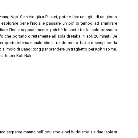
 Phang Nga. Se siete già a Phuket, potete fare una gita di un giorno
e esplorare bene l'isola e passare un po' di tempo ad ammirare
isitare l'isola separatamente, poiché le soste tra le isole possono
 che portano direttamente all'isola di Naka in soli 20 minuti. Se
eroporto internazionale che la rende molto facile e semplice da
no al molo di Bang Rong per prendere un traghetto per Koh Yao Yai.
scafo per Koh Naka.
tico serpente marino nell'induismo e nel buddismo. Le due isole si