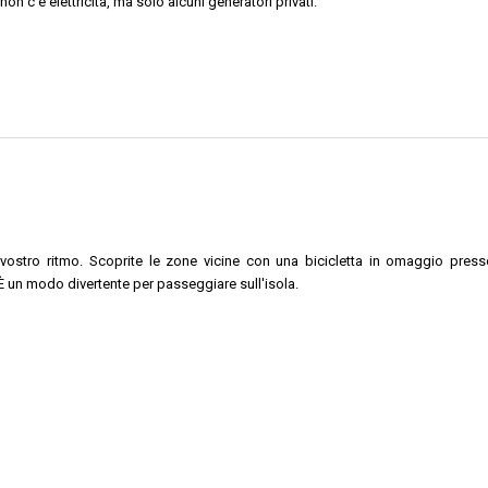
n c'è elettricità, ma solo alcuni generatori privati.
l vostro ritmo. Scoprite le zone vicine con una bicicletta in omaggio press
 È un modo divertente per passeggiare sull'isola.