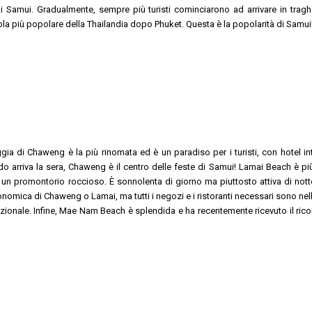
i Samui. Gradualmente, sempre più turisti cominciarono ad arrivare in tragh
la più popolare della Thailandia dopo Phuket. Questa è la popolarità di Samui
a di Chaweng è la più rinomata ed è un paradiso per i turisti, con hotel int
o arriva la sera, Chaweng è il centro delle feste di Samui! Lamai Beach è più
 un promontorio roccioso. È sonnolenta di giorno ma piuttosto attiva di not
conomica di Chaweng o Lamai, ma tutti i negozi e i ristoranti necessari sono nel
izionale. Infine, Mae Nam Beach è splendida e ha recentemente ricevuto il ri