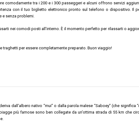
re comodamente tra i 200 e i 300 passeggeri e alcuni offrono servizi aggiun
rtenza con il tuo biglietto elettronico pronto sul telefono o dispositivo. Il 
e e senza problemi.
lassarti nei comodi posti all'interno. È il momento perfetto per rilassarti o agg
fi e traghetti per essere completamente preparato. Buon viaggio!
va dall'albero nativo “mui” o dalla parola malese “Saboey” (che significa “rif
iagge più famose sono ben collegate da un'ottima strada di 55 km che circumna
e.