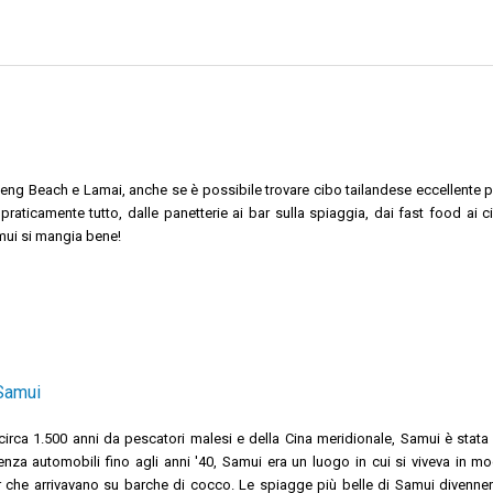
aweng Beach e Lamai, anche se è possibile trovare cibo tailandese eccellente 
praticamente tutto, dalle panetterie ai bar sulla spiaggia, dai fast food ai ci
mui si mangia bene!
 Samui
circa 1.500 anni da pescatori malesi e della Cina meridionale, Samui è sta
nza automobili fino agli anni '40, Samui era un luogo in cui si viveva in 
che arrivavano su barche di cocco. Le spiagge più belle di Samui divennero