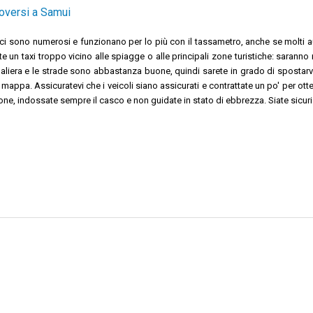
versi a Samui
lici sono numerosi e funzionano per lo più con il tassametro, anche se molti au
e un taxi troppo vicino alle spiagge o alle principali zone turistiche: saran
rnaliera e le strade sono abbastanza buone, quindi sarete in grado di spost
 mappa. Assicuratevi che i veicoli siano assicurati e contrattate un po' per ot
one, indossate sempre il casco e non guidate in stato di ebbrezza. Siate sicuri e