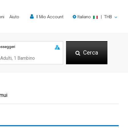
oni
Aiuto
Il Mio Account
Italiano
|
THB
asseggeri
Cerca
amui