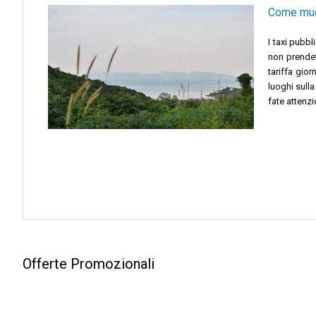
Come muo
I taxi pubb
non prendet
tariffa gio
luoghi sulla
fate attenzi
Offerte Promozionali