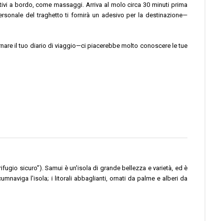
tivi a bordo, come massaggi. Arriva al molo circa 30 minuti prima
personale del traghetto ti fornirà un adesivo per la destinazione—
iornare il tuo diario di viaggio—ci piacerebbe molto conoscere le tue
ugio sicuro”). Samui è un'isola di grande bellezza e varietà, ed è
viga l'isola; i litorali abbaglianti, ornati da palme e alberi da