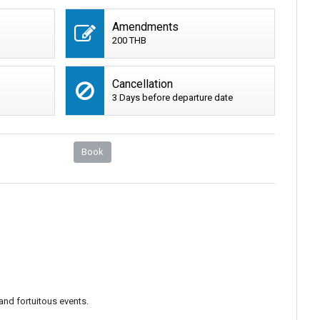
Amendments
200 THB
Cancellation
3 Days before departure date
Book
and fortuitous events.