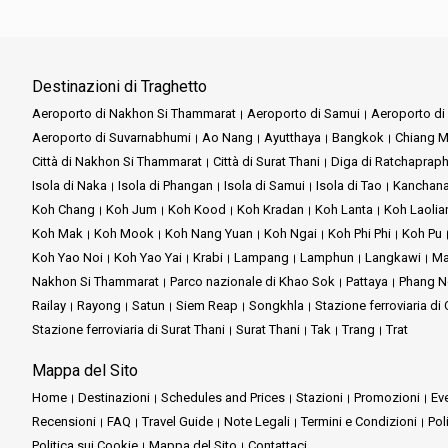
Destinazioni di Traghetto
Aeroporto di Nakhon Si Thammarat
Aeroporto di Samui
Aeroporto di 
Aeroporto di Suvarnabhumi
Ao Nang
Ayutthaya
Bangkok
Chiang M
Città di Nakhon Si Thammarat
Città di Surat Thani
Diga di Ratchaprap
Isola di Naka
Isola di Phangan
Isola di Samui
Isola di Tao
Kanchana
Koh Chang
Koh Jum
Koh Kood
Koh Kradan
Koh Lanta
Koh Laolia
Koh Mak
Koh Mook
Koh Nang Yuan
Koh Ngai
Koh Phi Phi
Koh Pu
Koh Yao Noi
Koh Yao Yai
Krabi
Lampang
Lamphun
Langkawi
Ma
Nakhon Si Thammarat
Parco nazionale di Khao Sok
Pattaya
Phang N
Railay
Rayong
Satun
Siem Reap
Songkhla
Stazione ferroviaria d
Stazione ferroviaria di Surat Thani
Surat Thani
Tak
Trang
Trat
Mappa del Sito
Home
Destinazioni
Schedules and Prices
Stazioni
Promozioni
Eve
Recensioni
FAQ
Travel Guide
Note Legali
Termini e Condizioni
Pol
Politica sui Cookie
Mappa del Sito
Contattaci