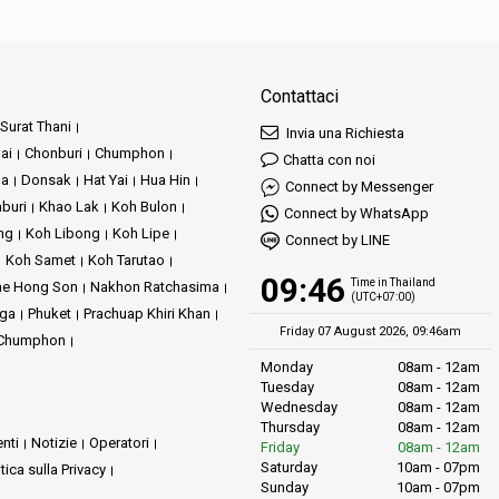
Contattaci
Surat Thani
Invia una Richiesta
ai
Chonburi
Chumphon
Chatta con noi
ha
Donsak
Hat Yai
Hua Hin
Connect by Messenger
buri
Khao Lak
Koh Bulon
Connect by WhatsApp
ng
Koh Libong
Koh Lipe
Connect by LINE
Koh Samet
Koh Tarutao
09:46
Time in Thailand
e Hong Son
Nakhon Ratchasima
(UTC+07:00)
ga
Phuket
Prachuap Khiri Khan
Friday 07 August 2026, 09:46am
i Chumphon
Monday
08am - 12am
Tuesday
08am - 12am
Wednesday
08am - 12am
Thursday
08am - 12am
nti
Notizie
Operatori
Friday
08am - 12am
Saturday
10am - 07pm
itica sulla Privacy
Sunday
10am - 07pm