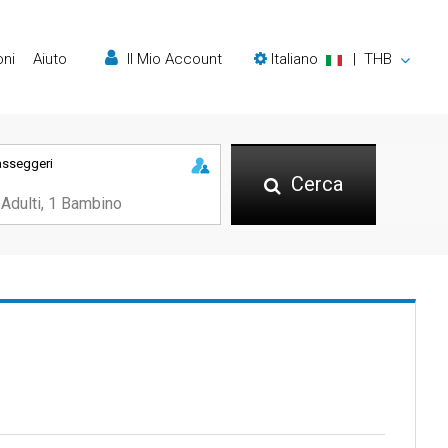
oni
Aiuto
Il Mio Account
Italiano
|
THB
asseggeri
Cerca