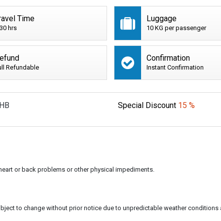
ravel Time
Luggage
:30 hrs
10 KG per passenger
efund
Confirmation
ull Refundable
Instant Confirmation
HB
Special Discount
15 %
h heart or back problems or other physical impediments.
subject to change without prior notice due to unpredictable weather conditions 