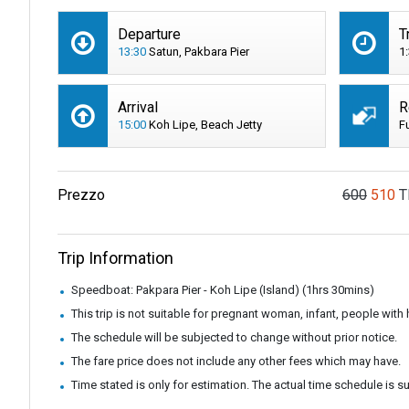
Departure
T
13:30
Satun, Pakbara Pier
1
Arrival
R
15:00
Koh Lipe, Beach Jetty
F
Prezzo
600
510
T
Trip Information
Speedboat: Pakpara Pier - Koh Lipe (Island) (1hrs 30mins)
This trip is not suitable for pregnant woman, infant, people wit
The schedule will be subjected to change without prior notice.
The fare price does not include any other fees which may have.
Time stated is only for estimation. The actual time schedule is 